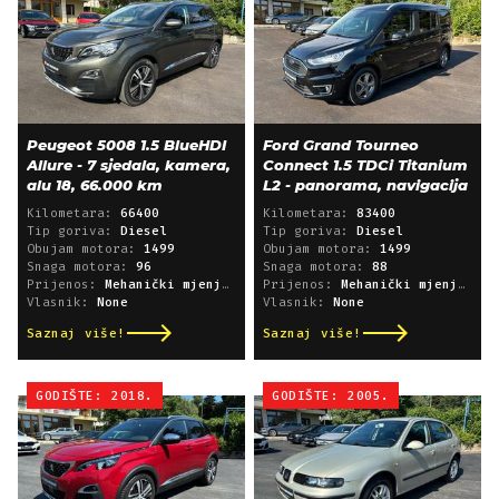
Peugeot 5008 1.5 BlueHDI
Ford Grand Tourneo
Allure - 7 sjedala, kamera,
Connect 1.5 TDCi Titanium
alu 18, 66.000 km
L2 - panorama, navigacija
Kilometara:
66400
Kilometara:
83400
Tip goriva:
Diesel
Tip goriva:
Diesel
Obujam motora:
1499
Obujam motora:
1499
Snaga motora:
96
Snaga motora:
88
Prijenos:
Mehanički mjenjač
Prijenos:
Mehanički mjenjač
Vlasnik:
None
Vlasnik:
None
Saznaj više!
Saznaj više!
GODIŠTE: 2018.
GODIŠTE: 2005.