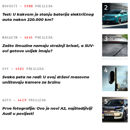
2
NOVOSTI —
5988
PREGLEDA
Test: U kakvom je stanju baterija električnog
auta nakon 220.000 km?
3
MAGAZIN —
4645
PREGLEDA
Zašto limuzine nemaju stražnji brisač, a SUV-
ovi gotovo uvijek imaju?
4
OFF —
4501
PREGLEDA
Svaka peta ne radi: U ovoj državi masovno
uništavaju kamere za brzinu
5
AUTO —
4419
PREGLEDA
Prve fotografije: Ovo je novi A2, najštedljiviji
Audi u povijesti