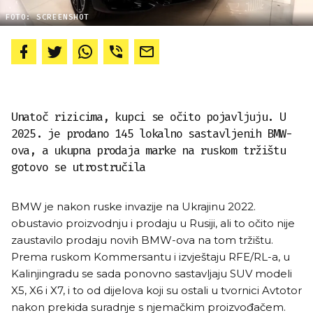
FOTO: SCREENSHOT
Unatoč rizicima, kupci se očito pojavljuju. U
2025. je prodano 145 lokalno sastavljenih BMW-
ova, a ukupna prodaja marke na ruskom tržištu
gotovo se utrostručila
BMW je nakon ruske invazije na Ukrajinu 2022.
obustavio proizvodnju i prodaju u Rusiji, ali to očito nije
zaustavilo prodaju novih BMW-ova na tom tržištu.
Prema ruskom Kommersantu i izvještaju RFE/RL-a, u
Kalinjingradu se sada ponovno sastavljaju SUV modeli
X5, X6 i X7, i to od dijelova koji su ostali u tvornici Avtotor
nakon prekida suradnje s njemačkim proizvođačem.