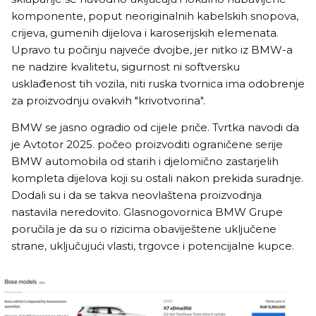
komponente, poput neoriginalnih kabelskih snopova,
crijeva, gumenih dijelova i karoserijskih elemenata.
Upravo tu počinju najveće dvojbe, jer nitko iz BMW-a
ne nadzire kvalitetu, sigurnost ni softversku
usklađenost tih vozila, niti ruska tvornica ima odobrenje
za proizvodnju ovakvih "krivotvorina".
BMW se jasno ogradio od cijele priče. Tvrtka navodi da
je Avtotor 2025. počeo proizvoditi ograničene serije
BMW automobila od starih i djelomično zastarjelih
kompleta dijelova koji su ostali nakon prekida suradnje.
Dodali su i da se takva neovlaštena proizvodnja
nastavila neredovito. Glasnogovornica BMW Grupe
poručila je da su o rizicima obaviještene uključene
strane, uključujući vlasti, trgovce i potencijalne kupce.