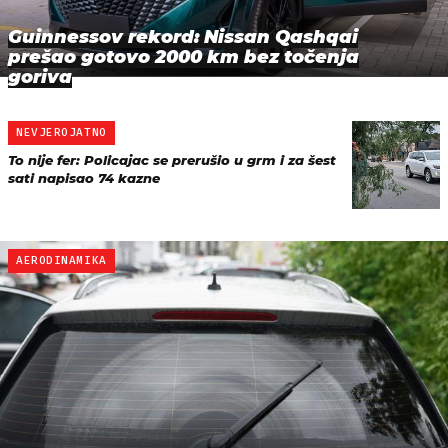
Guinnessov rekord: Nissan Qashqai
prešao gotovo 2000 km bez točenja
goriva
NEVJEROJATNO
To nije fer: Policajac se prerušio u grm i za šest
sati napisao 74 kazne
AERODINAMIKA