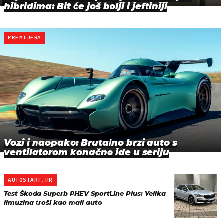
hibridima: Bit će još bolji i jeftiniji
PREMIJERA
Vozi i naopako: Brutalno brzi auto s
ventilatorom konačno ide u seriju
AUTOSTART.HR
Test Škoda Superb PHEV SportLine Plus: Velika
limuzina troši kao mali auto