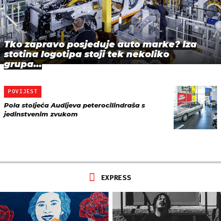
Tko zapravo posjeduje auto marke? Iza
stotina logotipa stoji tek nekoliko
grupa…
POVIJEST
Pola stoljeća Audijeva peterocilindraša s
jedinstvenim zvukom