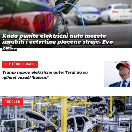
Kada punite električni auto možete
izgubiti i četvrtinu plaćene struje. Evo
zaš…
TIPIČNO DONALD
Trump napao električne aute: Tvrdi da su
njihovi vozači 'bolesni'
PREGLED