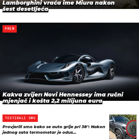
Lamborghini vraća ime Miura nakon
šest desetljeća
PREM
Kakva zvijer: Novi Hennessey ima ručni
mjenjač i košta 2,2 milijuna eura
TESTIRALI SMO
Provjerili smo kako se auto grije pri 38°: Nakon
jednog sata termometar je odus…