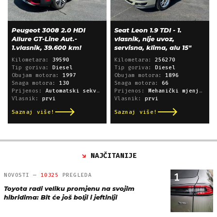
Peugeot 3008 2.0 HDI
Seat Leon 1.9 TDI - 1.
Allure GT-Line Aut.-
vlasnik, nije uvoz,
1.vlasnik, 39.600 km!
servisna, klima, alu 15"
Kilometara:
39590
Kilometara:
256270
Tip goriva:
Diesel
Tip goriva:
Diesel
Obujam motora:
1997
Obujam motora:
1896
Snaga motora:
130
Snaga motora:
66
Prijenos:
Automatski sekvencijski
Prijenos:
Mehanički mjenjač
Vlasnik:
prvi
Vlasnik:
prvi
Saznaj više!
Saznaj više!
NAJČITANIJE
1
NOVOSTI —
10325
PREGLEDA
Toyota radi veliku promjenu na svojim
hibridima: Bit će još bolji i jeftiniji