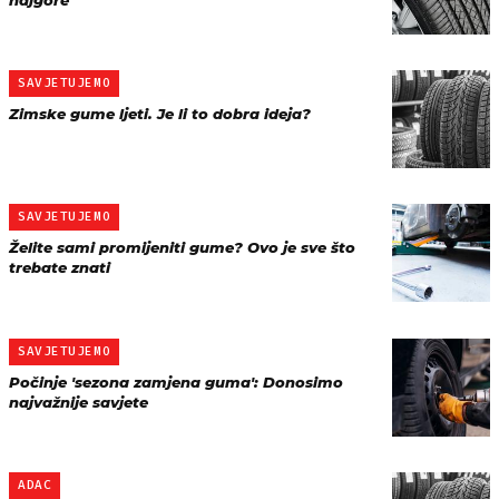
najgore
SAVJETUJEMO
Zimske gume ljeti. Je li to dobra ideja?
SAVJETUJEMO
Želite sami promijeniti gume? Ovo je sve što
trebate znati
SAVJETUJEMO
Počinje 'sezona zamjena guma': Donosimo
najvažnije savjete
ADAC