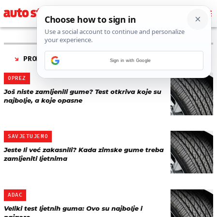
PRONAĐENO 17 REZULTATA ZA TAG “
LJETNE GUME
”
Sign in with Google
OPREZ
Još niste zamijenili gume? Test otkriva koje su
najbolje, a koje opasne
SAVJETUJEMO
Jeste li već zakasnili? Kada zimske gume treba
zamijeniti ljetnima
ADAC
Veliki test ljetnih guma: Ovo su najbolje i