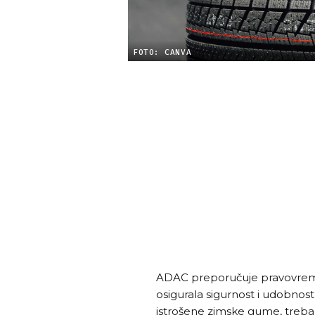
FOTO: CANVA
ADAC preporučuje pravovrem
osigurala sigurnost i udobnost v
istrošene zimske gume, trebali