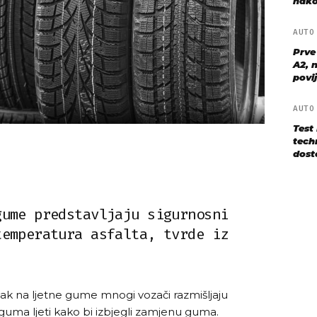
nako
AUT
Prve
A2, n
povij
AUT
Test
techn
dost
gume predstavljaju sigurnosni
temperatura asfalta, tvrde iz
zak na ljetne gume mnogi vozači razmišljaju
 guma ljeti kako bi izbjegli zamjenu guma.