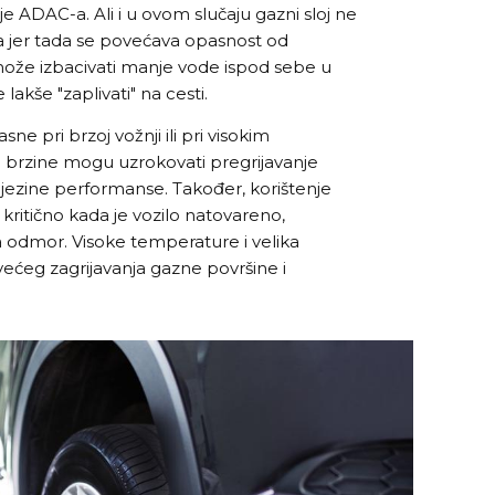
nje ADAC-a. Ali i u ovom slučaju gazni sloj ne
tra jer tada se povećava opasnost od
ože izbacivati manje vode ispod sebe u
lakše "zaplivati" na cesti.
 pri brzoj vožnji ili pri visokim
 brzine mogu uzrokovati pregrijavanje
njezine performanse. Također, korištenje
kritično kada je vozilo natovareno,
a odmor. Visoke temperature i velika
ećeg zagrijavanja gazne površine i