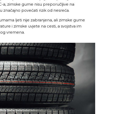
-a, zimske gume nisu preporučljive na
 značajno povećati rizik od nesreća.
umama ljeti nije zabranjena, ali zimske gume
ture i zimske uvjete na cesti, a svojstva im
plog vremena.