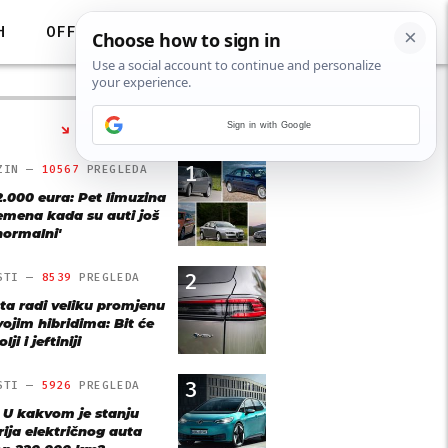
H
OFF
Sign in with Google
NAJČITANIJE
1
ZIN —
10567
PREGLEDA
2.000 eura: Pet limuzina
remena kada su auti još
'normalni'
2
STI —
8539
PREGLEDA
ta radi veliku promjenu
vojim hibridima: Bit će
lji i jeftiniji
3
STI —
5926
PREGLEDA
: U kakvom je stanju
rija električnog auta