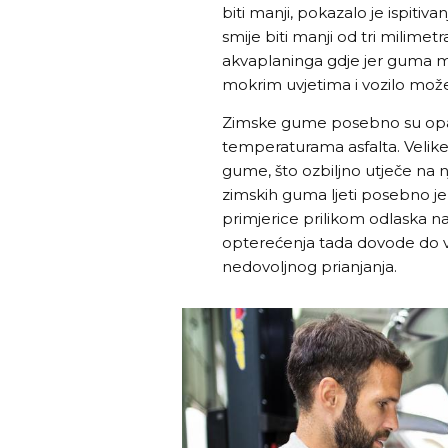
biti manji, pokazalo je ispitiva
smije biti manji od tri milime
akvaplaninga gdje jer guma m
mokrim uvjetima i vozilo može 
Zimske gume posebno su opasne
temperaturama asfalta. Velike
gume, što ozbiljno utječe na 
zimskih guma ljeti posebno je 
primjerice prilikom odlaska n
opterećenja tada dovode do v
nedovoljnog prianjanja.