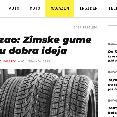
AUTO
MOTO
MAGAZIN
INSIDER
TEC
2407 PREGLEDA
azao: Zimske gume
MAGA
su dobra ideja
Do 1
iz v
bili 
O KOLARIĆ
05. TRAVNJA 2025.
NOVO
Toyo
na s
još bo
NOVO
Test
bate