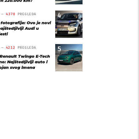
n 220.000 km?
4
O —
4370
PREGLEDA
 fotografije: Ovo je novi
ajštedljiviji Audi u
esti
5
O —
4212
PREGLEDA
 Renault Twingo E-Tech
o: Najštedljiviji auto i
ojan svog imena