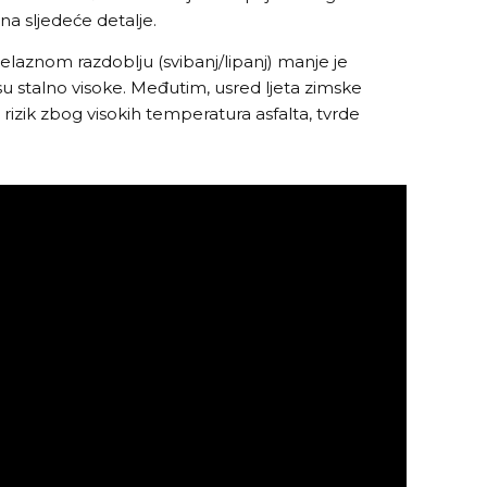
 na sljedeće detalje.
laznom razdoblju (svibanj/lipanj) manje je
isu stalno visoke. Međutim, usred ljeta zimske
rizik zbog visokih temperatura asfalta, tvrde