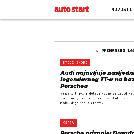
NOVOSTI
PRONAĐENO 16
STIŽE SKORO
Audi najavljuje nasljedn
legendarnog TT-a na baz
Porschea
Najzanimljiviji detalj krije se ispod kar
Sve upućuje na to da će novi Audijev spor
model dijeliti platform…
KRIZA
Porsche priznaje: Dosada