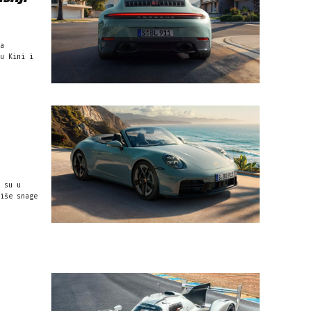
a
u Kini i
 su u
iše snage