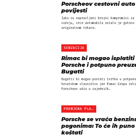
Porscheov cestovni auto
povijesti
Iako su napravljeni brojni kompromisi za 
vožnju, srce automobila ostalo je gotovo 
originalnom trkaće…
SENZACIJA
Rimac bi mogao isplatiti
Porsche i potpuno preuze
Bugatti
Bugatti bi mogao postati tvrtka u potpuno
hrvatskom vlasništvu jer Rimac Grupa želi
Porscheov udio u zajedničk…
PROMJENA PLANA
Porsche se vraća benzin
pogonima: To će ih puno
koštati