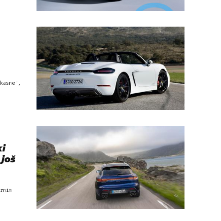
kasne",
ki
 još
rnim