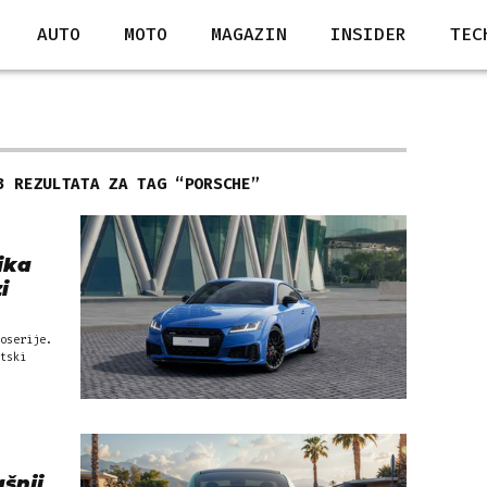
AUTO
MOTO
MAGAZIN
INSIDER
TEC
3 REZULTATA ZA TAG “
PORSCHE
”
ika
i
oserije.
tski
šnji