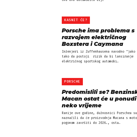
ova dva automobila dij…
KASNIT ĆE?
Porsche ima problema s
razvojem električnog
Boxstera i Caymana
Inženjeri iz Zuffenhausena navodno "jako 
tako da postoji rizik da bi lansiranje
električnog sportskog automobi…
PORSCHE
Predomislili se? Benzins
Macan ostat će u ponudi
neko vrijeme
Ranije ove godine, dužnosnici Porschea su
naznačili da će proizvodnja Macana s moto
pogonom završiti do 2026., osta…