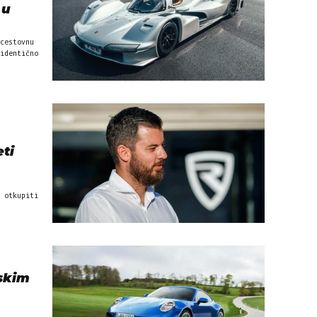
 u
cestovnu
identično
ti
 otkupiti
skim