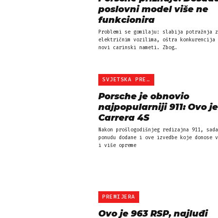
poslovni model više ne
funkcionira
Problemi se gomilaju: slabija potražnja z
električnim vozilima, oštra konkurencija 
novi carinski nameti. Zbog…
SVJETSKA PREMIJERA
Porsche je obnovio
najpopularniji 911: Ovo je
Carrera 4S
Nakon prošlogodišnjeg redizajna 911, sada
ponudu dodane i ove izvedbe koje donose v
i više opreme
PREMIJERA
Ovo je 963 RSP, najluđi