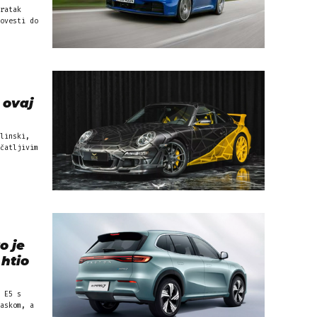
ratak
ovesti do
 ovaj
linski,
čatljivim
o je
 htio
 E5 s
askom, a