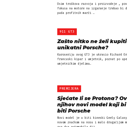
Osim troškova razvoja i proizvodnje , pov
fokusa na motore na izgaranje trebao bi d
pada profitnih marži …
911 GT3
Zašto nitko ne želi kupiti
unikatni Porsche?
Karoseriju ovog GT3 je ukrasio Richard Or
francuski kipar i umjetnik, poznat po upe
umjetničkim djelima…
PREMIJERA
Sjećate li se Protona? Ov
njihov novi model koji bi
biti Porsche
Novi model je u biti kineski Geely Galaxy
novom značkom na nosu i malo drugačijom m