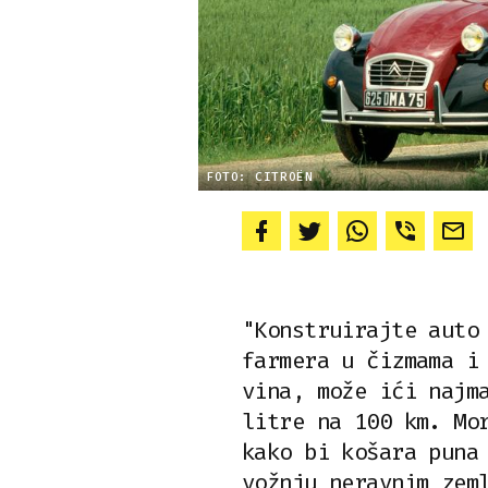
FOTO: CITROËN
"Konstruirajte auto
farmera u čizmama i
vina, može ići najm
litre na 100 km. Mo
kako bi košara puna
vožnju neravnim zem