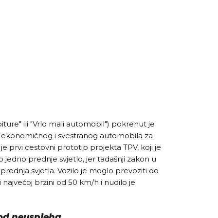
iture" ili "Vrlo mali automobil") pokrenut je
ja ekonomičnog i svestranog automobila za
e prvi cestovni prototip projekta TPV, koji je
jedno prednje svjetlo, jer tadašnji zakon u
prednja svjetla. Vozilo je moglo prevoziti do
i najvećoj brzini od 50 km/h i nudilo je
 od neuspjeha