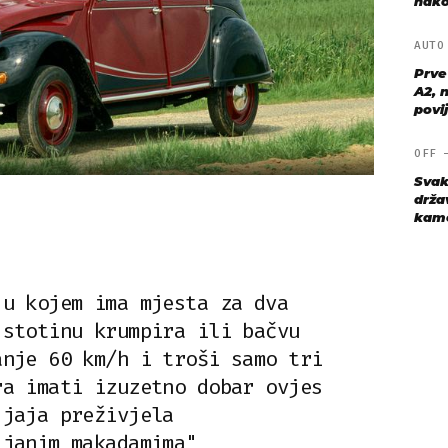
nako
AUT
Prve
A2, n
povij
OFF
Svak
drža
kame
 u kojem ima mjesta za dva
 stotinu krumpira ili bačvu
anje 60 km/h i troši samo tri
ra imati izuzetno dobar ovjes
 jaja preživjela
ljanim makadamima"