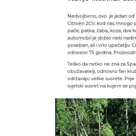
Nedvojbeno, ovo je jedan od n
Citroën 2CV, kod nas mnogo po
pače, patka, žaba, koza, dva ko
automobil je dobio neki nadima
poseban, ali i vrlo upečatljiv. C
odnosno 75 godina. Proizvodnja
Teško da netko ne zna za Spače
obožavatelji, odnosno fan klub
održavaju velike susrete. Pri
svjetski susret na kojem se poj