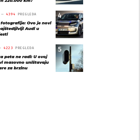
n 220.000 km?
4
O —
4394
PREGLEDA
 fotografije: Ovo je novi
ajštedljiviji Audi u
esti
5
 —
4223
PREGLEDA
a peta ne radi: U ovoj
vi masovno uništavaju
re za brzinu