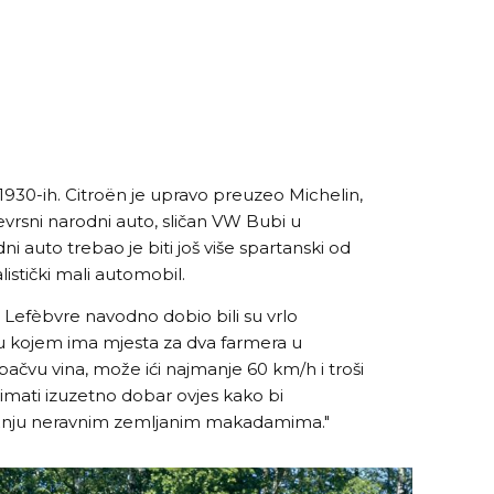
1930-ih. Citroën je upravo preuzeo Michelin,
ojevrsni narodni auto, sličan VW Bubi u
i auto trebao je biti još više spartanski od
listički mali automobil.
é Lefèbvre navodno dobio bili su vrlo
o u kojem ima mjesta za dva farmera u
 bačvu vina, može ići najmanje 60 km/h i troši
 imati izuzetno dobar ovjes kako bi
vožnju neravnim zemljanim makadamima."