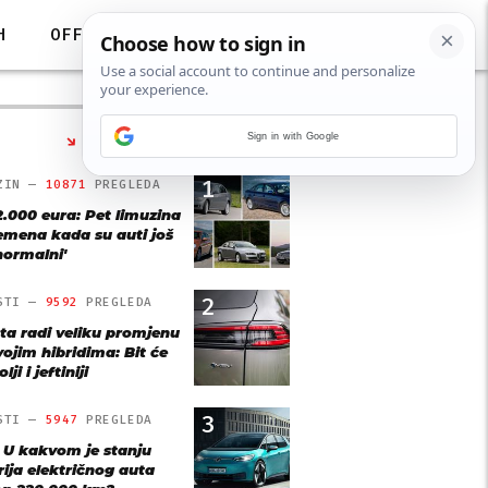
H
OFF
Sign in with Google
NAJČITANIJE
1
ZIN —
10871
PREGLEDA
2.000 eura: Pet limuzina
remena kada su auti još
'normalni'
2
STI —
9592
PREGLEDA
ta radi veliku promjenu
vojim hibridima: Bit će
lji i jeftiniji
3
STI —
5947
PREGLEDA
: U kakvom je stanju
rija električnog auta