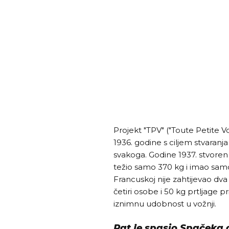
Projekt "TPV" ("Toute Petite Vo
1936. godine s ciljem stvaran
svakoga. Godine 1937. stvoren j
težio samo 370 kg i imao samo 
Francuskoj nije zahtijevao dva 
četiri osobe i 50 kg prtljage pr
iznimnu udobnost u vožnji.
Rat je spasio Spačeka