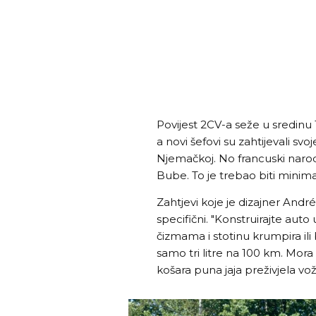
Povijest 2CV-a seže u sredinu 
a novi šefovi su zahtijevali sv
Njemačkoj. No francuski narodn
Bube. To je trebao biti minima
Zahtjevi koje je dizajner Andr
specifični. "Konstruirajte aut
čizmama i stotinu krumpira ili
samo tri litre na 100 km. Mora
košara puna jaja preživjela 