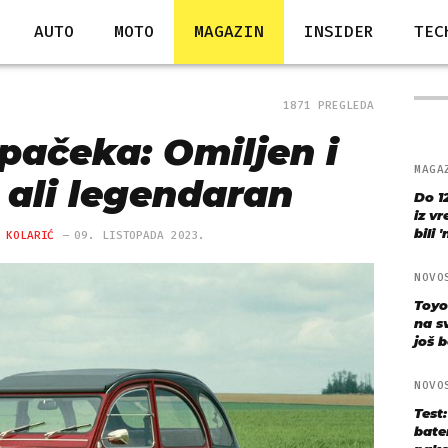
AUTO
MOTO
MAGAZIN
INSIDER
TEC
1871 PREGLEDA
pačeka: Omiljen i
MAGA
 ali legendaran
Do 1
iz v
bili 
 KOLARIĆ
09. LISTOPADA 2023.
NOVO
Toyo
na s
još bo
NOVO
Test
bate