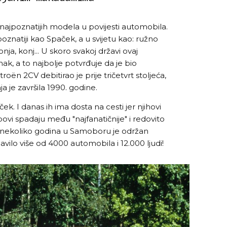
ajpoznatijih modela u povijesti automobila.
znatiji kao Spaček, a u svijetu kao: ružno
nja, konj... U skoro svakoj državi ovaj
k, a to najbolje potvrđuje da je bio
itroën 2CV debitirao je prije tričetvrt stoljeća,
 je završila 1990. godine.
k. I danas ih ima dosta na cesti jer njihovi
ovi spadaju među "najfanatičnije" i redovito
je nekoliko godina u Samoboru je održan
avilo više od 4000 automobila i 12.000 ljudi!