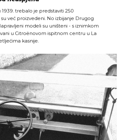
1939. trebalo je predstaviti 250
 su već proizvedeni. No izbijanje Drugog
. Napravljeni modeli su uništeni - s iznimkom
sačuvani u Citroënovom ispitnom centru u La
tljećima kasnije.