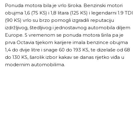
Ponuda motora bila je vrlo široka. Benzinski motori
obujma 1,6 (75 KS) i 1,8 litara (125 KS) i legendarni 1.9 TDI
(90 KS) vrlo su brzo pomogli izgradili reputaciju
izdržljivog, štedljivog i jednostavnog automobila diljem
Europe. S vremenom se ponuda motora širila pa je
prva Octavia tijekom karijere imala benzince obujma
1,4 do dvije litre i snage 60 do 193 KS, te dizelaše od 68
do 130 KS, šarolik izbor kakav se danas rijetko viđa u
modernim automobilima.