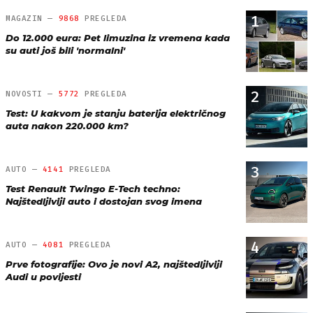
1
MAGAZIN —
9868
PREGLEDA
Do 12.000 eura: Pet limuzina iz vremena kada
su auti još bili 'normalni'
2
NOVOSTI —
5772
PREGLEDA
Test: U kakvom je stanju baterija električnog
auta nakon 220.000 km?
3
AUTO —
4141
PREGLEDA
Test Renault Twingo E-Tech techno:
Najštedljiviji auto i dostojan svog imena
4
AUTO —
4081
PREGLEDA
Prve fotografije: Ovo je novi A2, najštedljiviji
Audi u povijesti