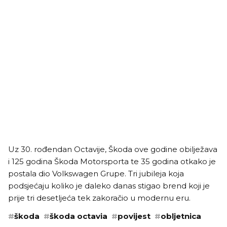
Uz 30. rođendan Octavije, Škoda ove godine obilježava
i 125 godina Škoda Motorsporta te 35 godina otkako je
postala dio Volkswagen Grupe. Tri jubileja koja
podsjećaju koliko je daleko danas stigao brend koji je
prije tri desetljeća tek zakoračio u modernu eru.
#
škoda
#
škoda octavia
#
povijest
#
obljetnica