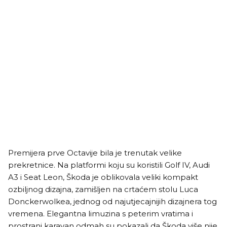
Premijera prve Octavije bila je trenutak velike
prekretnice. Na platformi koju su koristili Golf IV, Audi
A3 i Seat Leon, Škoda je oblikovala veliki kompakt
ozbiljnog dizajna, zamišljen na crtaćem stolu Luca
Donckerwolkea, jednog od najutjecajnijih dizajnera tog
vremena. Elegantna limuzina s peterim vratima i
prostrani karavan odmah su pokazali da Škoda više nije