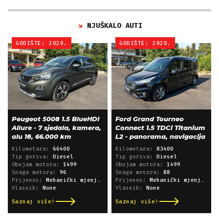
NJUŠKALO AUTI
GODIŠTE: 2020.
GODIŠTE: 2020.
Peugeot 5008 1.5 BlueHDI
Ford Grand Tourneo
Allure - 7 sjedala, kamera,
Connect 1.5 TDCi Titanium
alu 18, 66.000 km
L2 - panorama, navigacija
Kilometara:
66400
Kilometara:
83400
Tip goriva:
Diesel
Tip goriva:
Diesel
Obujam motora:
1499
Obujam motora:
1499
Snaga motora:
96
Snaga motora:
88
Prijenos:
Mehanički mjenjač
Prijenos:
Mehanički mjenjač
Vlasnik:
None
Vlasnik:
None
Saznaj više!
Saznaj više!