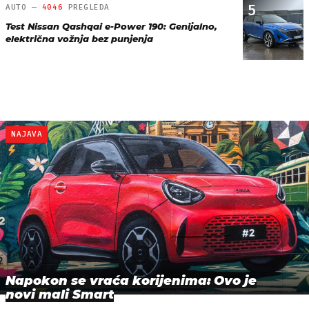
5
AUTO —
4046
PREGLEDA
Test Nissan Qashqai e-Power 190: Genijalno,
električna vožnja bez punjenja
NAJAVA
Napokon se vraća korijenima: Ovo je
novi mali Smart