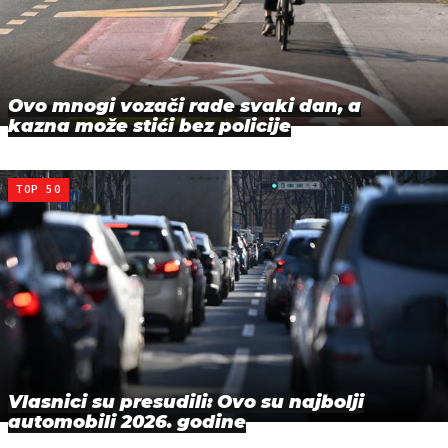
Ovo mnogi vozači rade svaki dan, a
kazna može stići bez policije
TOP 50
Vlasnici su presudili: Ovo su najbolji
automobili 2026. godine