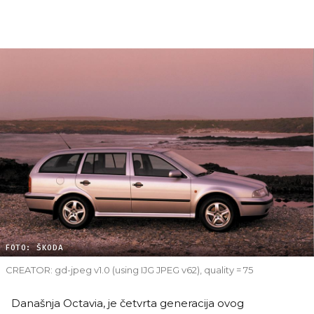
FOTO: ŠKODA
CREATOR: gd-jpeg v1.0 (using IJG JPEG v62), quality = 75
Današnja Octavia, je četvrta generacija ovog