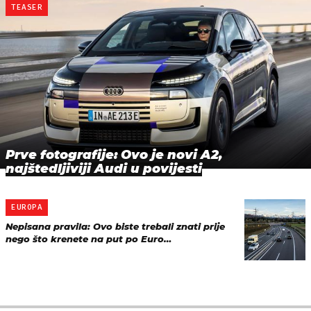
TEASER
Prve fotografije: Ovo je novi A2,
najštedljiviji Audi u povijesti
EUROPA
Nepisana pravila: Ovo biste trebali znati prije
nego što krenete na put po Euro…