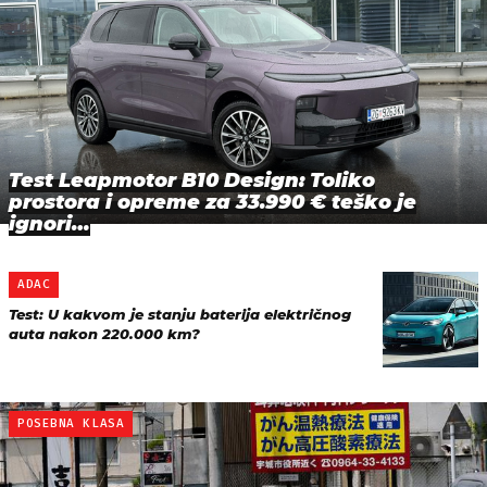
Test Leapmotor B10 Design: Toliko
prostora i opreme za 33.990 € teško je
ignori…
ADAC
Test: U kakvom je stanju baterija električnog
auta nakon 220.000 km?
POSEBNA KLASA