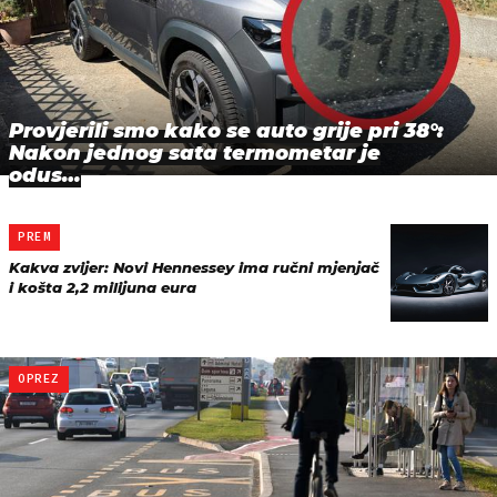
Provjerili smo kako se auto grije pri 38°:
Nakon jednog sata termometar je
odus…
PREM
Kakva zvijer: Novi Hennessey ima ručni mjenjač
i košta 2,2 milijuna eura
OPREZ