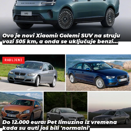
Ovo je novi Xiaomi: Golemi SUV na struju
vozi 505 km, a onda se uključuje benzi…
RABLJENI
Do 12.000 eura: Pet limuzina iz vremena
kada su auti još bili 'normalni'