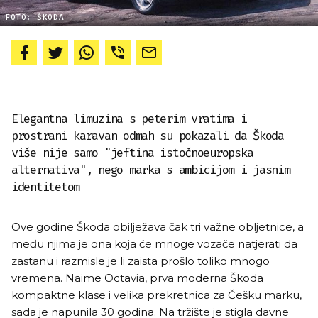
FOTO: ŠKODA
Elegantna limuzina s peterim vratima i
prostrani karavan odmah su pokazali da Škoda
više nije samo "jeftina istočnoeuropska
alternativa", nego marka s ambicijom i jasnim
identitetom
Ove godine Škoda obilježava čak tri važne obljetnice, a
među njima je ona koja će mnoge vozače natjerati da
zastanu i razmisle je li zaista prošlo toliko mnogo
vremena. Naime Octavia, prva moderna Škoda
kompaktne klase i velika prekretnica za Češku marku,
sada je napunila 30 godina. Na tržište je stigla davne