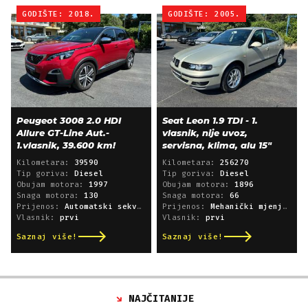
GODIŠTE: 2018.
GODIŠTE: 2005.
Peugeot 3008 2.0 HDI
Seat Leon 1.9 TDI - 1.
Allure GT-Line Aut.-
vlasnik, nije uvoz,
1.vlasnik, 39.600 km!
servisna, klima, alu 15"
Kilometara:
39590
Kilometara:
256270
Tip goriva:
Diesel
Tip goriva:
Diesel
Obujam motora:
1997
Obujam motora:
1896
Snaga motora:
130
Snaga motora:
66
Prijenos:
Automatski sekvencijski
Prijenos:
Mehanički mjenjač
Vlasnik:
prvi
Vlasnik:
prvi
Saznaj više!
Saznaj više!
NAJČITANIJE