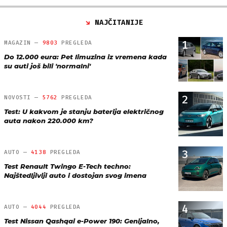
NAJČITANIJE
1
MAGAZIN —
9803
PREGLEDA
Do 12.000 eura: Pet limuzina iz vremena kada
su auti još bili 'normalni'
2
NOVOSTI —
5762
PREGLEDA
Test: U kakvom je stanju baterija električnog
auta nakon 220.000 km?
3
AUTO —
4138
PREGLEDA
Test Renault Twingo E-Tech techno:
Najštedljiviji auto i dostojan svog imena
4
AUTO —
4044
PREGLEDA
Test Nissan Qashqai e-Power 190: Genijalno,