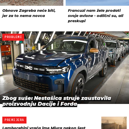
PROBLEMI
Zbog suše: Nestašica struje zaustavila
proizvodnju Dacije i Forda
PREMIJERA
Lamborghini vraća ime Miura nakon šest