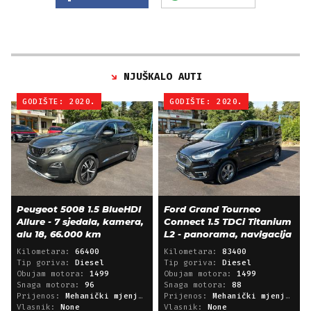
NJUŠKALO AUTI
GODIŠTE: 2020.
GODIŠTE: 2020.
Peugeot 5008 1.5 BlueHDI
Ford Grand Tourneo
Allure - 7 sjedala, kamera,
Connect 1.5 TDCi Titanium
alu 18, 66.000 km
L2 - panorama, navigacija
Kilometara:
66400
Kilometara:
83400
Tip goriva:
Diesel
Tip goriva:
Diesel
Obujam motora:
1499
Obujam motora:
1499
Snaga motora:
96
Snaga motora:
88
Prijenos:
Mehanički mjenjač
Prijenos:
Mehanički mjenjač
Vlasnik:
None
Vlasnik:
None