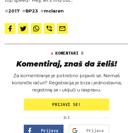
top speed? Hey, let's find out...’
#
2017
#
BP23
#
mclaren
KOMENTARI
0
Komentiraj, znaš da želiš!
Za komentiranje je potrebno prijaviti se. Nemaš
korisnički račun? Registracija je brza i jednostavna,
registriraj se i uključi u raspravu.
PRIJAVI SE!
ILI
Prijava
Prijava