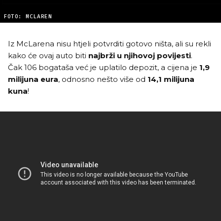
FOTO: MCLAREN
Iz McLarena nisu htjeli potvrditi gotovo ništa, ali su rekli
kako će ovaj auto biti
najbrži u njihovoj povijesti
.
Čak 106 bogataša već je uplatilo depozit, a cijena je
1,9
milijuna eura
, odnosno nešto više od
14,1 milijuna
kuna
!