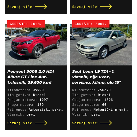
Saznaj više!
Saznaj više!
GODIŠTE: 2018.
GODIŠTE: 2005.
Peugeot 3008 2.0 HDI
Seat Leon 1.9 TDI - 1.
Allure GT-Line Aut.-
vlasnik, nije uvoz,
1.vlasnik, 39.600 km!
servisna, klima, alu 15"
Kilometara:
39590
Kilometara:
256270
Tip goriva:
Diesel
Tip goriva:
Diesel
Obujam motora:
1997
Obujam motora:
1896
Snaga motora:
130
Snaga motora:
66
Prijenos:
Automatski sekvencijski
Prijenos:
Mehanički mjenjač
Vlasnik:
prvi
Vlasnik:
prvi
Saznaj više!
Saznaj više!