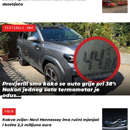
desetljeća
TESTIRALI SMO
Provjerili smo kako se auto grije pri 38°:
Nakon jednog sata termometar je
odus…
PREM
Kakva zvijer: Novi Hennessey ima ručni mjenjač
i košta 2,2 milijuna eura