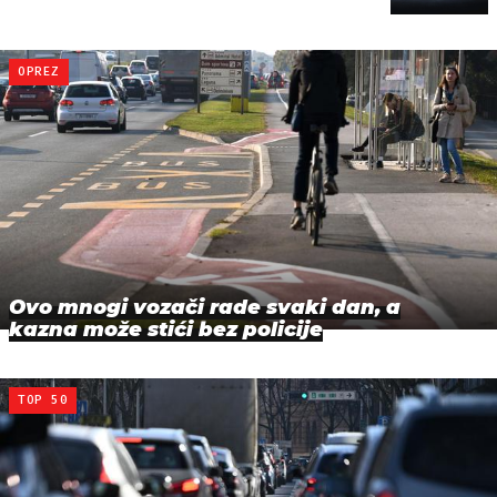
OPREZ
Ovo mnogi vozači rade svaki dan, a
kazna može stići bez policije
TOP 50