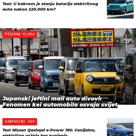
Test: U kakvom je stanju baterija električnog
auta nakon 220.000 km?
POSEBNA KLASA
Japanski jeftini mali auto divovi:
Fenomen kei automobila osvaja svijet
KOMPAKTNI SUV
Test Nissan Qashqai e-Power 190: Genijalno,
električna vožnja bez punjenja