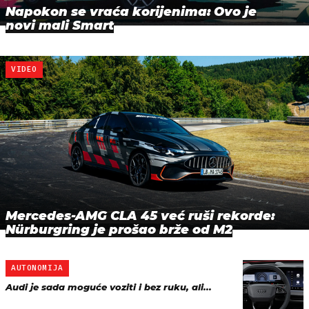
Napokon se vraća korijenima: Ovo je
novi mali Smart
VIDEO
Mercedes-AMG CLA 45 već ruši rekorde:
Nürburgring je prošao brže od M2
AUTONOMIJA
Audi je sada moguće voziti i bez ruku, ali...