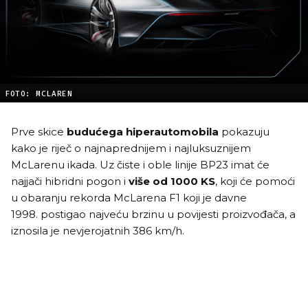
FOTO: MCLAREN
Prve skice
budućega hiperautomobila
pokazuju
kako je riječ o najnaprednijem i najluksuznijem
McLarenu ikada. Uz čiste i oble linije BP23 imat će
najjači hibridni pogon i
više od 1000 KS
, koji će pomoći
u obaranju rekorda McLarena F1 koji je davne
1998. postigao najveću brzinu u povijesti proizvođača, a
iznosila je nevjerojatnih 386 km/h.