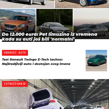
Do 12.000 eura: Pet limuzina iz vremena
kada su auti još bili 'normalni'
GRADSKI AUTO
Test Renault Twingo E-Tech techno:
Najštedljiviji auto i dostojan svog imena
ISTRAŽIVANJE