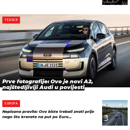
TEASER
Prve fotografije: Ovo je novi A2,
najštedljiviji Audi u povijesti
EUROPA
Nepisana pravila: Ovo biste trebali znati prije
nego što krenete na put po Euro…