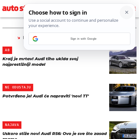
PRONAĐENO 190 REZULTATA ZA TAG “
AUDI
”
Sign in with Google
A8
Kralj je mrtav! Audi tiho ukida svoj
najprestižniji model
NE ODUSTAJU
Potvrđeno je! Audi će napraviti 'novi TT'
NAJAVA
Uskoro stiže novi Audi RS6: Ovo je sve što zasad