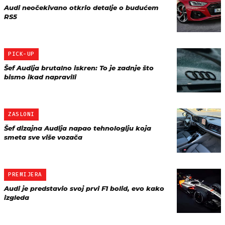
Audi neočekivano otkrio detalje o budućem
RS5
PICK-UP
Šef Audija brutalno iskren: To je zadnje što
bismo ikad napravili
ZASLONI
Šef dizajna Audija napao tehnologiju koja
smeta sve više vozača
PREMIJERA
Audi je predstavio svoj prvi F1 bolid, evo kako
izgleda