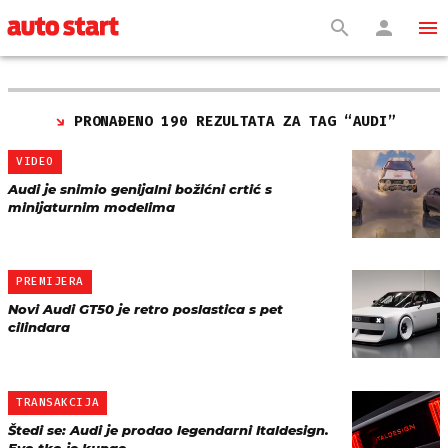
PRONAĐENO 190 REZULTATA ZA TAG “
AUDI
”
VIDEO
Audi je snimio genijalni božićni crtić s
minijaturnim modelima
PREMIJERA
Novi Audi GT50 je retro poslastica s pet
cilindara
TRANSAKCIJA
Štedi se: Audi je prodao legendarni Italdesign.