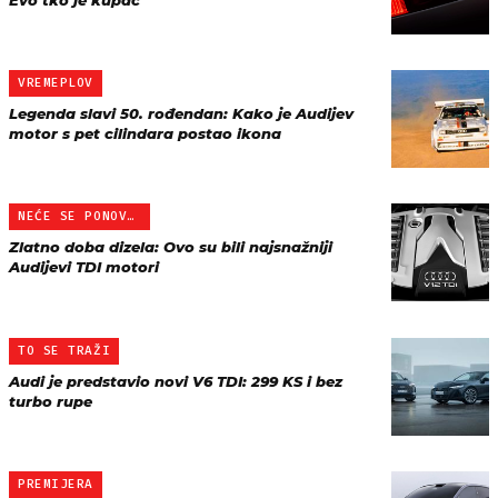
Evo tko je kupac
VREMEPLOV
Legenda slavi 50. rođendan: Kako je Audijev
motor s pet cilindara postao ikona
NEĆE SE PONOVITI
Zlatno doba dizela: Ovo su bili najsnažniji
Audijevi TDI motori
TO SE TRAŽI
Audi je predstavio novi V6 TDI: 299 KS i bez
turbo rupe
PREMIJERA