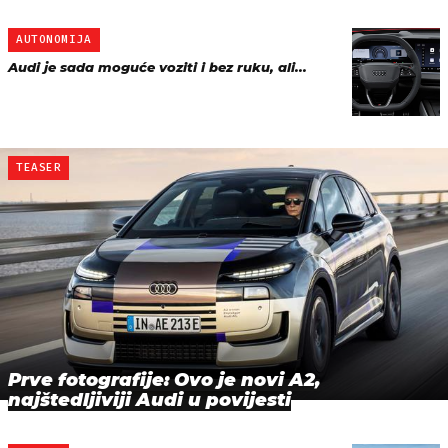
AUTONOMIJA
Audi je sada moguće voziti i bez ruku, ali...
TEASER
Prve fotografije: Ovo je novi A2,
najštedljiviji Audi u povijesti