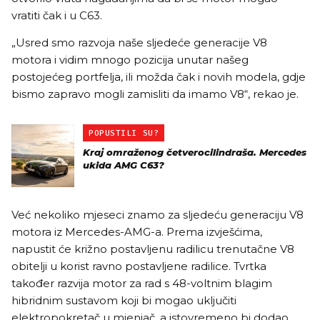
vratiti čak i u C63.
„Usred smo razvoja naše sljedeće generacije V8
motora i vidim mnogo pozicija unutar našeg
postojećeg portfelja, ili možda čak i novih modela, gdje
bismo zapravo mogli zamisliti da imamo V8“, rekao je.
POPUSTILI SU?
Kraj omraženog četverocilindraša. Mercedes
ukida AMG C63?
Već nekoliko mjeseci znamo za sljedeću generaciju V8
motora iz Mercedes-AMG-a. Prema izvješćima,
napustit će križno postavljenu radilicu trenutačne V8
obitelji u korist ravno postavljene radilice. Tvrtka
također razvija motor za rad s 48-voltnim blagim
hibridnim sustavom koji bi mogao uključiti
elektropokretač u mjenjač, ​​a istovremeno bi dodao