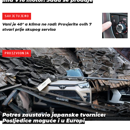
SAVJETUJEMO
Vani je 40° a klima ne radi: Provjerite ovih 7
stvari prije skupog servisa
PROIZVODNJA
Potres zaustavio japanske tvornice:
Posljedice moguće i u Europi