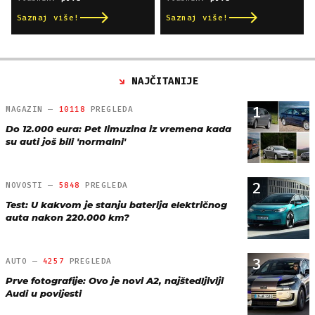
Saznaj više!
Saznaj više!
NAJČITANIJE
1
MAGAZIN —
10118
PREGLEDA
Do 12.000 eura: Pet limuzina iz vremena kada
su auti još bili 'normalni'
2
NOVOSTI —
5848
PREGLEDA
Test: U kakvom je stanju baterija električnog
auta nakon 220.000 km?
3
AUTO —
4257
PREGLEDA
Prve fotografije: Ovo je novi A2, najštedljiviji
Audi u povijesti