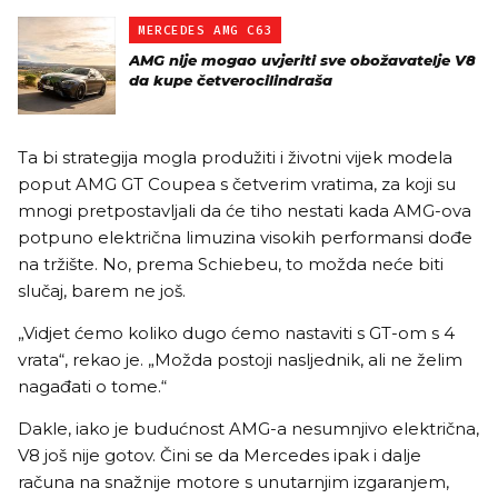
MERCEDES AMG C63
AMG nije mogao uvjeriti sve obožavatelje V8
da kupe četverocilindraša
Ta bi strategija mogla produžiti i životni vijek modela
poput AMG GT Coupea s četverim vratima, za koji su
mnogi pretpostavljali da će tiho nestati kada AMG-ova
potpuno električna limuzina visokih performansi dođe
na tržište. No, prema Schiebeu, to možda neće biti
slučaj, barem ne još.
„Vidjet ćemo koliko dugo ćemo nastaviti s GT-om s 4
vrata“, rekao je. „Možda postoji nasljednik, ali ne želim
nagađati o tome.“
Dakle, iako je budućnost AMG-a nesumnjivo električna,
V8 još nije gotov. Čini se da Mercedes ipak i dalje
računa na snažnije motore s unutarnjim izgaranjem,