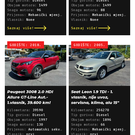
Tip goriva:
Diesel
Tip goriva:
Diesel
Obujam motora:
1499
Obujam motora:
1499
Snaga motora:
96
Snaga motora:
88
Prijenos:
Mehanički mjenjač
Prijenos:
Mehanički mjenjač
Vlasnik:
None
Vlasnik:
None
Saznaj više!
Saznaj više!
GODIŠTE: 2018.
GODIŠTE: 2005.
Peugeot 3008 2.0 HDI
Seat Leon 1.9 TDI - 1.
Allure GT-Line Aut.-
vlasnik, nije uvoz,
1.vlasnik, 39.600 km!
servisna, klima, alu 15"
Kilometara:
39590
Kilometara:
256270
Tip goriva:
Diesel
Tip goriva:
Diesel
Obujam motora:
1997
Obujam motora:
1896
Snaga motora:
130
Snaga motora:
66
Prijenos:
Automatski sekvencijski
Prijenos:
Mehanički mjenjač
Vlasnik:
prvi
Vlasnik:
prvi