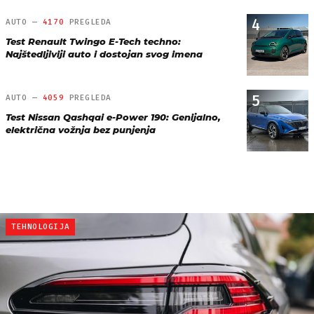
4
AUTO —
4170
PREGLEDA
Test Renault Twingo E-Tech techno:
Najštedljiviji auto i dostojan svog imena
5
AUTO —
4059
PREGLEDA
Test Nissan Qashqai e-Power 190: Genijalno,
električna vožnja bez punjenja
TEHNOLOGIJA