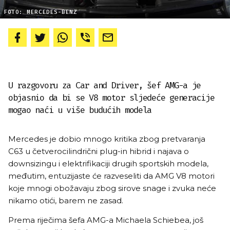
FOTO: MERCEDES-BENZ
U razgovoru za Car and Driver, šef AMG-a je
objasnio da bi se V8 motor sljedeće generacije
mogao naći u više budućih modela
Mercedes je dobio mnogo kritika zbog pretvaranja
C63 u četverocilindrični plug-in hibrid i najava o
downsizingu i elektrifikaciji drugih sportskih modela,
međutim, entuzijaste će razveseliti da AMG V8 motori
koje mnogi obožavaju zbog sirove snage i zvuka neće
nikamo otići, barem ne zasad.
Prema riječima šefa AMG-a Michaela Schiebea, još