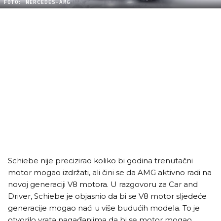
FOTO: MERCEDES-AMG
Schiebe nije precizirao koliko bi godina trenutačni
motor mogao izdržati, ali čini se da AMG aktivno radi na
novoj generaciji V8 motora. U razgovoru za Car and
Driver, Schiebe je objasnio da bi se V8 motor sljedeće
generacije mogao naći u više budućih modela. To je
otvorilo vrata nagađanjima da bi se motor mogao