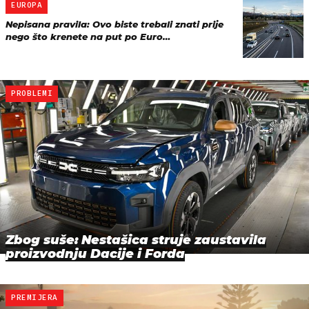
EUROPA
Nepisana pravila: Ovo biste trebali znati prije
nego što krenete na put po Euro…
PROBLEMI
Zbog suše: Nestašica struje zaustavila
proizvodnju Dacije i Forda
PREMIJERA