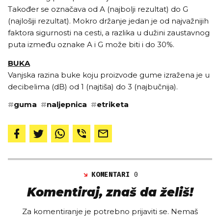
Također se označava od A (najbolji rezultat) do G
(najlošiji rezultat). Mokro držanje jedan je od najvažnijih
faktora sigurnosti na cesti, a razlika u dužini zaustavnog
puta između oznake A i G može biti i do 30%.
BUKA
Vanjska razina buke koju proizvode gume izražena je u
decibelima (dB) od 1 (najtiša) do 3 (najbučnija).
#
guma
#
naljepnica
#
etriketa
KOMENTARI
0
Komentiraj, znaš da želiš!
Za komentiranje je potrebno prijaviti se. Nemaš