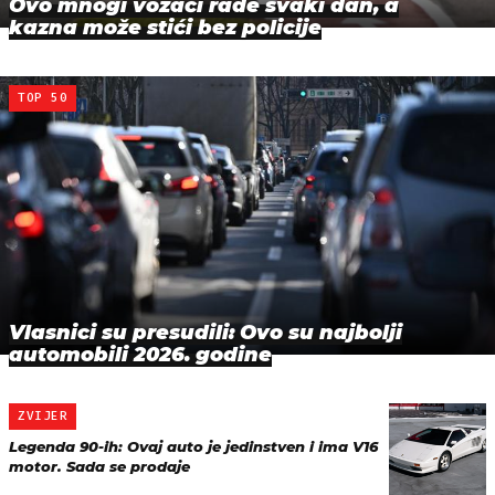
Ovo mnogi vozači rade svaki dan, a
kazna može stići bez policije
TOP 50
Vlasnici su presudili: Ovo su najbolji
automobili 2026. godine
ZVIJER
Legenda 90-ih: Ovaj auto je jedinstven i ima V16
motor. Sada se prodaje