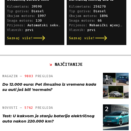
Kilometara:
39590
Kilometara:
256270
Tip goriva:
Diesel
Tip goriva:
Diesel
Obujam motora:
1997
Obujam motora:
1896
Snaga motora:
130
Snaga motora:
66
Prijenos:
Automatski sekvencijski
Prijenos:
Mehanički mjenjač
Vlasnik:
prvi
Vlasnik:
prvi
Saznaj više!
Saznaj više!
NAJČITANIJE
1
MAGAZIN —
9803
PREGLEDA
Do 12.000 eura: Pet limuzina iz vremena kada
su auti još bili 'normalni'
2
NOVOSTI —
5762
PREGLEDA
Test: U kakvom je stanju baterija električnog
auta nakon 220.000 km?