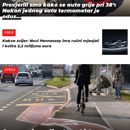
Provjerili smo kako se auto grije pri 38°:
Nakon jednog sata termometar je
odus…
PREM
Kakva zvijer: Novi Hennessey ima ručni mjenjač
i košta 2,2 milijuna eura
OPREZ