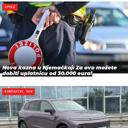
OPREZ
Nova kazna u Njemačkoj: Za ovo možete
dobiti uplatnicu od 30.000 eura!
KOMPAKTNI SUV