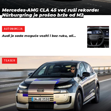
Mercedes-AMG CLA 45 već ruši rekorde:
Nürburgring je prošao brže od M2
AUTONOMIJA
Audi je sada moguće voziti i bez ruku, ali...
TEASER