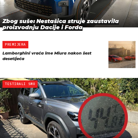
Zbog suše: Nestašica struje zaustavila
proizvodnju Dacije i Forda
PREMIJERA
Lamborghini vraća ime Miura nakon šest
desetljeća
TESTIRALI SMO