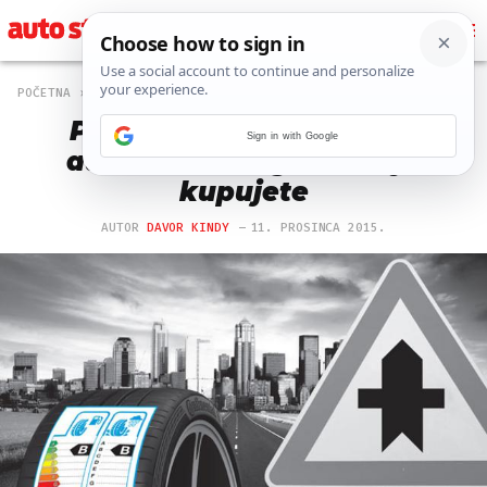
POČETNA
MAGAZIN
2007 PREGLEDA
Pazite na karakteristike
Sign in with Google
automobilske gume koju
kupujete
AUTOR
DAVOR KINDY
11. PROSINCA 2015.