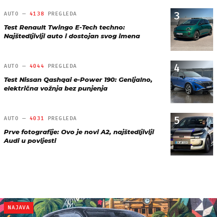
3
AUTO —
4138
PREGLEDA
Test Renault Twingo E-Tech techno:
Najštedljiviji auto i dostojan svog imena
4
AUTO —
4044
PREGLEDA
Test Nissan Qashqai e-Power 190: Genijalno,
električna vožnja bez punjenja
5
AUTO —
4031
PREGLEDA
Prve fotografije: Ovo je novi A2, najštedljiviji
Audi u povijesti
NAJAVA