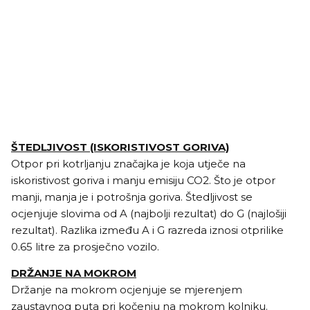
ŠTEDLJIVOST (ISKORISTIVOST GORIVA)
Otpor pri kotrljanju značajka je koja utječe na
iskoristivost goriva i manju emisiju CO2. Što je otpor
manji, manja je i potrošnja goriva. Štedljivost se
ocjenjuje slovima od A (najbolji rezultat) do G (najlošiji
rezultat). Razlika između A i G razreda iznosi otprilike
0.65 litre za prosječno vozilo.
DRŽANJE NA MOKROM
Držanje na mokrom ocjenjuje se mjerenjem
zaustavnog puta pri kočenju na mokrom kolniku.