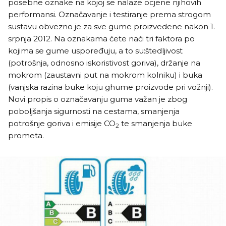
posebne oznake na kojoj se nalaze ocjene njihovih
performansi. Označavanje i testiranje prema strogom
sustavu obvezno je za sve gume proizvedene nakon 1.
srpnja 2012. Na oznakama ćete naći tri faktora po
kojima se gume uspoređuju, a to su:štedljivost
(potrošnja, odnosno iskoristivost goriva), držanje na
mokrom (zaustavni put na mokrom kolniku) i buka
(vanjska razina buke koju ghume proizvode pri vožnji).
Novi propis o označavanju guma važan je zbog
poboljšanja sigurnosti na cestama, smanjenja
potrošnje goriva i emisije CO
te smanjenja buke
2
prometa.