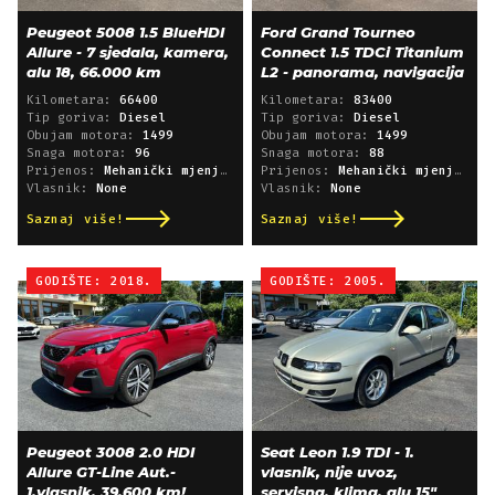
Peugeot 5008 1.5 BlueHDI
Ford Grand Tourneo
Allure - 7 sjedala, kamera,
Connect 1.5 TDCi Titanium
alu 18, 66.000 km
L2 - panorama, navigacija
Kilometara:
66400
Kilometara:
83400
Tip goriva:
Diesel
Tip goriva:
Diesel
Obujam motora:
1499
Obujam motora:
1499
Snaga motora:
96
Snaga motora:
88
Prijenos:
Mehanički mjenjač
Prijenos:
Mehanički mjenjač
Vlasnik:
None
Vlasnik:
None
Saznaj više!
Saznaj više!
GODIŠTE: 2018.
GODIŠTE: 2005.
Peugeot 3008 2.0 HDI
Seat Leon 1.9 TDI - 1.
Allure GT-Line Aut.-
vlasnik, nije uvoz,
1.vlasnik, 39.600 km!
servisna, klima, alu 15"