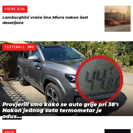
PREMIJERA
Lamborghini vraća ime Miura nakon šest
desetljeća
TESTIRALI SMO
Provjerili smo kako se auto grije pri 38°:
Nakon jednog sata termometar je
odus…
PREM