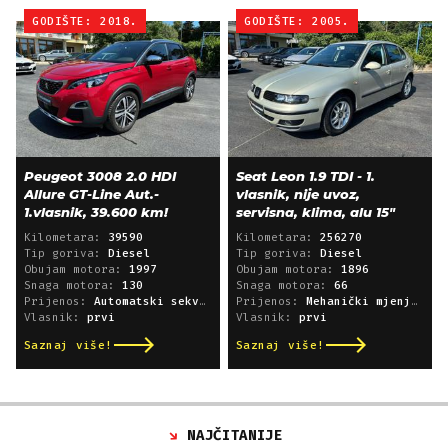
GODIŠTE: 2018.
GODIŠTE: 2005.
Peugeot 3008 2.0 HDI
Seat Leon 1.9 TDI - 1.
Allure GT-Line Aut.-
vlasnik, nije uvoz,
1.vlasnik, 39.600 km!
servisna, klima, alu 15"
Kilometara:
39590
Kilometara:
256270
Tip goriva:
Diesel
Tip goriva:
Diesel
Obujam motora:
1997
Obujam motora:
1896
Snaga motora:
130
Snaga motora:
66
Prijenos:
Automatski sekvencijski
Prijenos:
Mehanički mjenjač
Vlasnik:
prvi
Vlasnik:
prvi
Saznaj više!
Saznaj više!
NAJČITANIJE