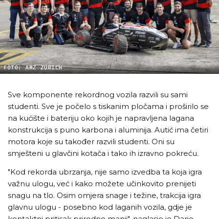
FOTO: AMZ ZÜRICH
Sve komponente rekordnog vozila razvili su sami
studenti. Sve je počelo s tiskanim pločama i proširilo se
na kućište i bateriju oko kojih je napravljena lagana
konstrukcija s puno karbona i aluminija. Autić ima četiri
motora koje su također razvili studenti. Oni su
smješteni u glavčini kotača i tako ih izravno pokreću.
"Kod rekorda ubrzanja, nije samo izvedba ta koja igra
važnu ulogu, već i kako možete učinkovito prenijeti
snagu na tlo. Osim omjera snage i težine, trakcija igra
glavnu ulogu - posebno kod laganih vozila, gdje je
kontaktni pritisak prirodno manji", naglasio je Dario