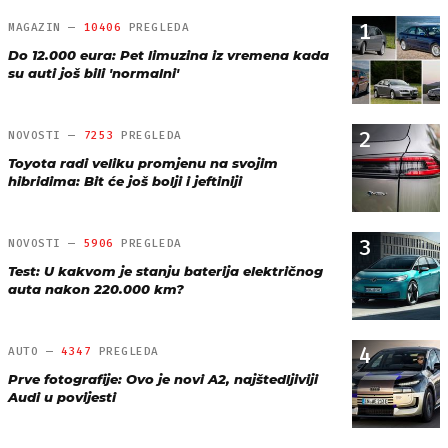
1
MAGAZIN —
10406
PREGLEDA
Do 12.000 eura: Pet limuzina iz vremena kada
su auti još bili 'normalni'
2
NOVOSTI —
7253
PREGLEDA
Toyota radi veliku promjenu na svojim
hibridima: Bit će još bolji i jeftiniji
3
NOVOSTI —
5906
PREGLEDA
Test: U kakvom je stanju baterija električnog
auta nakon 220.000 km?
4
AUTO —
4347
PREGLEDA
Prve fotografije: Ovo je novi A2, najštedljiviji
Audi u povijesti