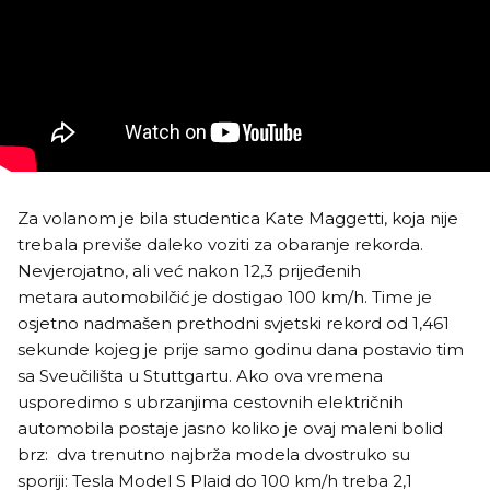
Za volanom je bila studentica Kate Maggetti, koja nije
trebala previše daleko voziti za obaranje rekorda.
Nevjerojatno, ali već nakon 12,3 prijeđenih
metara automobilčić je dostigao 100 km/h. Time je
osjetno nadmašen prethodni svjetski rekord od 1,461
sekunde kojeg je prije samo godinu dana postavio tim
sa Sveučilišta u Stuttgartu. Ako ova vremena
usporedimo s ubrzanjima cestovnih električnih
automobila postaje jasno koliko je ovaj maleni bolid
brz: dva trenutno najbrža modela dvostruko su
sporiji: Tesla Model S Plaid do 100 km/h treba 2,1