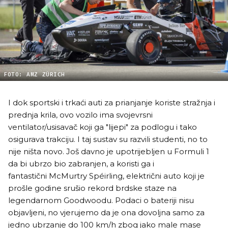
FOTO: AMZ ZÜRICH
I dok sportski i trkaći auti za prianjanje koriste stražnja i
prednja krila, ovo vozilo ima svojevrsni
ventilator/usisavač koji ga "lijepi" za podlogu i tako
osigurava trakciju. I taj sustav su razvili studenti, no to
nije ništa novo. Još davno je upotrijebljen u Formuli 1
da bi ubrzo bio zabranjen, a koristi ga i
fantastični McMurtry Spéirling, električni auto koji je
prošle godine srušio rekord brdske staze na
legendarnom Goodwoodu. Podaci o bateriji nisu
objavljeni, no vjerujemo da je ona dovoljna samo za
jedno ubrzanje do 100 km/h zbog jako male mase