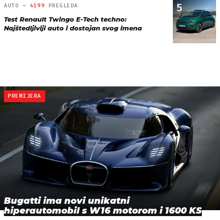
5
AUTO —
4199
PREGLEDA
Test Renault Twingo E-Tech techno:
Najštedljiviji auto i dostojan svog imena
PREMIJERA
Bugatti ima novi unikatni
hiperautomobil s W16 motorom i 1600 KS