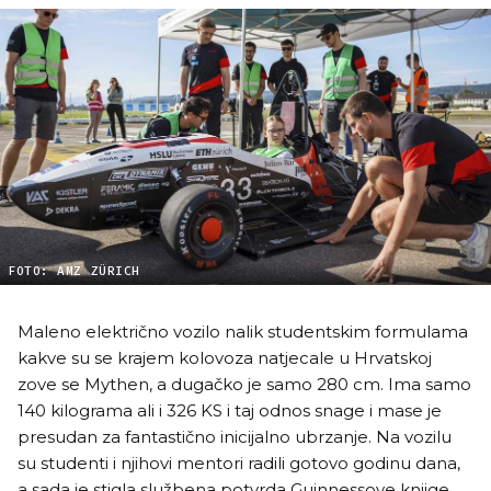
FOTO: AMZ ZÜRICH
Maleno električno vozilo nalik studentskim formulama
kakve su se krajem kolovoza natjecale u Hrvatskoj
zove se Mythen, a dugačko je samo 280 cm. Ima samo
140 kilograma ali i 326 KS i taj odnos snage i mase je
presudan za fantastično inicijalno ubrzanje. Na vozilu
su studenti i njihovi mentori radili gotovo godinu dana,
a sada je stigla službena potvrda Guinnessove knjige