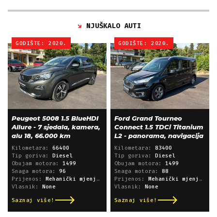
NJUŠKALO AUTI
GODIŠTE: 2020.
GODIŠTE: 2020.
Peugeot 5008 1.5 BlueHDI
Ford Grand Tourneo
Allure - 7 sjedala, kamera,
Connect 1.5 TDCi Titanium
alu 18, 66.000 km
L2 - panorama, navigacija
Kilometara:
66400
Kilometara:
83400
Tip goriva:
Diesel
Tip goriva:
Diesel
Obujam motora:
1499
Obujam motora:
1499
Snaga motora:
96
Snaga motora:
88
Prijenos:
Mehanički mjenjač
Prijenos:
Mehanički mjenjač
Vlasnik:
None
Vlasnik:
None
Saznaj više!
Saznaj više!