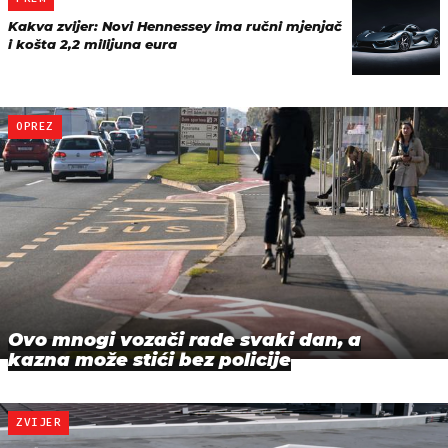
Kakva zvijer: Novi Hennessey ima ručni mjenjač
i košta 2,2 milijuna eura
OPREZ
Ovo mnogi vozači rade svaki dan, a
kazna može stići bez policije
ZVIJER