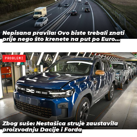
Nepisana pravila: Ovo biste trebali znati
prije nego što krenete na put po Euro…
PROBLEMI
Zbog suše: Nestašica struje zaustavila
proizvodnju Dacije i Forda