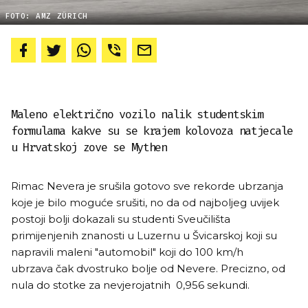
FOTO: AMZ ZÜRICH
Maleno električno vozilo nalik studentskim
formulama kakve su se krajem kolovoza natjecale
u Hrvatskoj zove se Mythen
Rimac Nevera je srušila gotovo sve rekorde ubrzanja
koje je bilo moguće srušiti, no da od najboljeg uvijek
postoji bolji dokazali su studenti Sveučilišta
primijenjenih znanosti u Luzernu u Švicarskoj koji su
napravili maleni "automobil" koji do 100 km/h
ubrzava čak dvostruko bolje od Nevere. Precizno, od
nula do stotke za nevjerojatnih 0,956 sekundi.