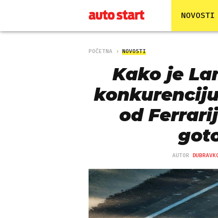
NOVOSTI
POČETNA
NOVOSTI
Kako je La
konkurenciju:
od Ferrari
got
AUTOR
DUBRAVK