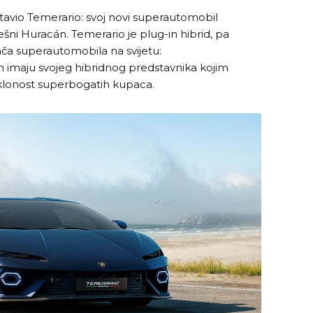
tavio Temerario: svoj novi superautomobil
ešni Huracán. Temerario je plug-in hibrid, pa
ača superautomobila na svijetu:
n imaju svojeg hibridnog predstavnika kojim
aklonost superbogatih kupaca.