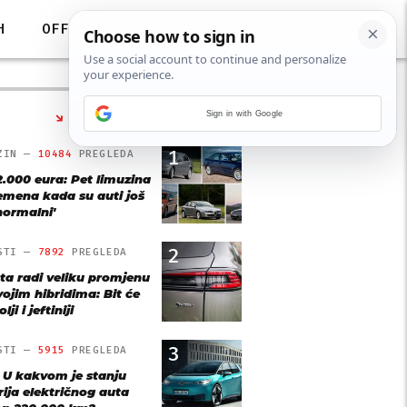
H
OFF
Sign in with Google
NAJČITANIJE
1
ZIN —
10484
PREGLEDA
2.000 eura: Pet limuzina
remena kada su auti još
'normalni'
2
STI —
7892
PREGLEDA
ta radi veliku promjenu
vojim hibridima: Bit će
lji i jeftiniji
3
STI —
5915
PREGLEDA
: U kakvom je stanju
rija električnog auta