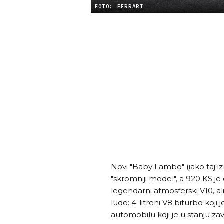
FOTO: FERRARI
Novi "Baby Lambo" (iako taj izr
"skromniji model", a 920 KS 
legendarni atmosferski V10, a
ludo: 4-litreni V8 biturbo koji
automobilu koji je u stanju zav