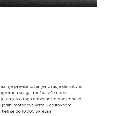
az nije previše točan jer Urus je definitivno
je ogromna snaga) možda više nema
li je umjesto toga dobio nešto podjednako
 je jedini motor ove vrste u cestovnom
rtjeti se do 10.000 okretaja!