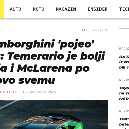
AUTO
MOTO
MAGAZIN
INSIDER
TEC
1156 PREGLEDA
mborghini 'pojeo'
MAGA
 Temerario je bolji
Do 1
iz v
ja i McLarena po
bili 
ovo svemu
NOVO
Toyo
O KOLARIĆ
18. KOLOVOZA 2024.
na s
još bo
NOVO
Test
bate