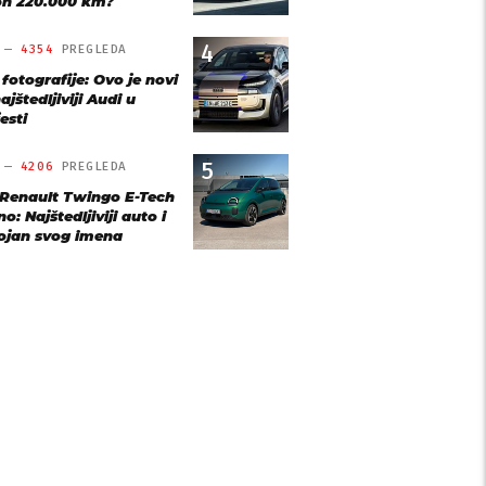
n 220.000 km?
4
O —
4354
PREGLEDA
 fotografije: Ovo je novi
ajštedljiviji Audi u
esti
5
O —
4206
PREGLEDA
 Renault Twingo E-Tech
o: Najštedljiviji auto i
ojan svog imena