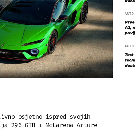
nako
AUT
Prve
A2, n
povij
AUT
Test
techn
dost
tivno osjetno ispred svojih
ija 296 GTB i McLarena Arture