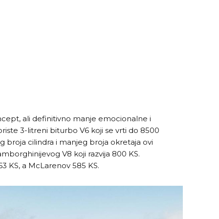
oncept, ali definitivno manje emocionalne i
te 3-litreni biturbo V6 koji se vrti do 8500
 broja cilindra i manjeg broja okretaja ovi
Lamborghinijevog V8 koji razvija 800 KS.
663 KS, a McLarenov 585 KS.