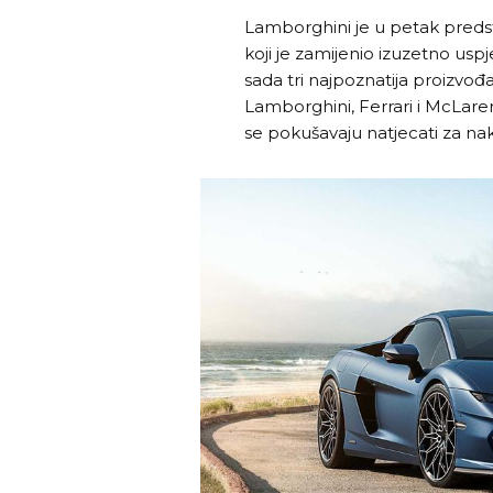
Lamborghini je u petak preds
koji je zamijenio izuzetno uspj
sada tri najpoznatija proizvođ
Lamborghini, Ferrari i McLare
se pokušavaju natjecati za n