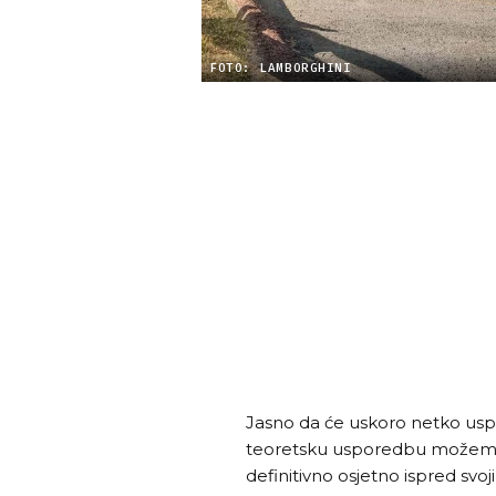
FOTO: LAMBORGHINI
Jasno da će uskoro netko uspo
teoretsku usporedbu možemo n
definitivno osjetno ispred svoj