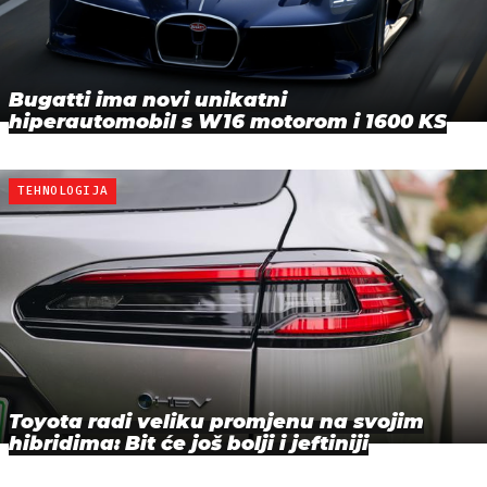
Bugatti ima novi unikatni
hiperautomobil s W16 motorom i 1600 KS
TEHNOLOGIJA
Toyota radi veliku promjenu na svojim
hibridima: Bit će još bolji i jeftiniji