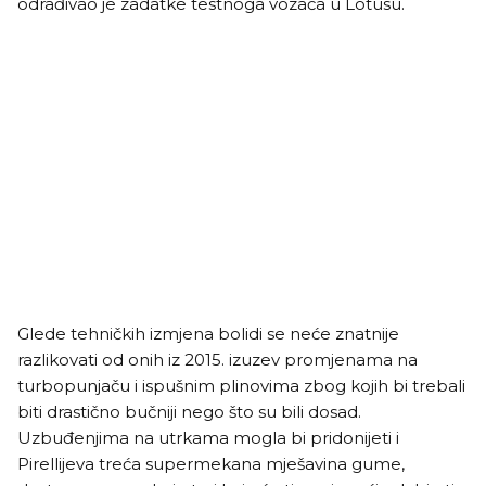
odrađivao je zadatke testnoga vozača u Lotusu.
Glede tehničkih izmjena bolidi se neće znatnije
razlikovati od onih iz 2015. izuzev promjenama na
turbopunjaču i ispušnim plinovima zbog kojih bi trebali
biti drastično bučniji nego što su bili dosad.
Uzbuđenjima na utrkama mogla bi pridonijeti i
Pirellijeva treća supermekana mješavina gume,