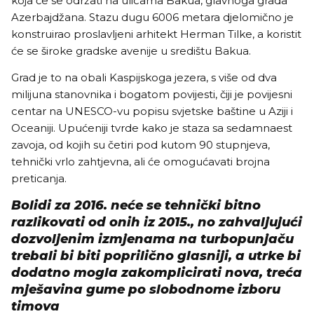
koja će se održati na ulicama Bakua, glavnoga grada
Azerbajdžana. Stazu dugu 6006 metara djelomično je
konstruirao proslavljeni arhitekt Herman Tilke, a koristit
će se široke gradske avenije u središtu Bakua.
Grad je to na obali Kaspijskoga jezera, s više od dva
milijuna stanovnika i bogatom povijesti, čiji je povijesni
centar na UNESCO-vu popisu svjetske baštine u Aziji i
Oceaniji. Upućeniji tvrde kako je staza sa sedamnaest
zavoja, od kojih su četiri pod kutom 90 stupnjeva,
tehnički vrlo zahtjevna, ali će omogućavati brojna
preticanja.
Bolidi za 2016. neće se tehnički bitno
razlikovati od onih iz 2015., no zahvaljujući
dozvoljenim izmjenama na turbopunjaču
trebali bi biti poprilično glasniji, a utrke bi
dodatno mogla zakomplicirati nova, treća
mješavina gume po slobodnome izboru
timova