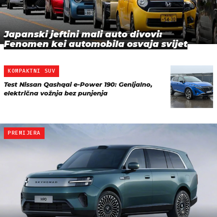
Japanski jeftini mali auto divovi:
Fenomen kei automobila osvaja svijet
KOMPAKTNI SUV
Test Nissan Qashqai e-Power 190: Genijalno,
električna vožnja bez punjenja
PREMIJERA