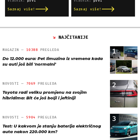
Vlasnik:
prvi
Vlasnik:
prvi
Saznaj više!
Saznaj više!
NAJČITANIJE
1
MAGAZIN —
10388
PREGLEDA
Do 12.000 eura: Pet limuzina iz vremena kada
su auti još bili 'normalni'
2
NOVOSTI —
7069
PREGLEDA
Toyota radi veliku promjenu na svojim
hibridima: Bit će još bolji i jeftiniji
3
NOVOSTI —
5904
PREGLEDA
Test: U kakvom je stanju baterija električnog
auta nakon 220.000 km?