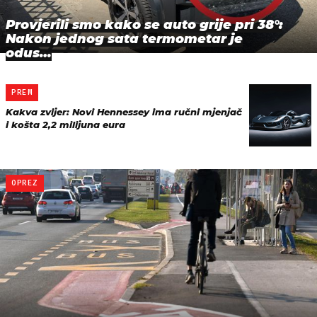
Provjerili smo kako se auto grije pri 38°:
Nakon jednog sata termometar je
odus…
PREM
Kakva zvijer: Novi Hennessey ima ručni mjenjač
i košta 2,2 milijuna eura
OPREZ