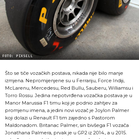
FOTO: PIXSELL
Što se tiče vozačkih postava, nikada nije bilo manje
izmjena. Nepromijenjene su u Ferrariju, Force Indiji,
McLarenu, Mercedesu, Red Bullu, Sauberu, Williamsu i
Torro Rossu. Jedina nepotvrđena vozačka postava je u
Manor Marussia F1 timu koji je podnio zahtjev za
promjenu imena, a jedini novi vozač je Joylon Palmer
koji dolazi u Renault F1 tim zajedno s Pastorom
Maldonadom. Britanac Palmer, sin bivšega F1 vozača
Jonathana Palmera, prvak je u GP2 iz 2014., a u 2015.