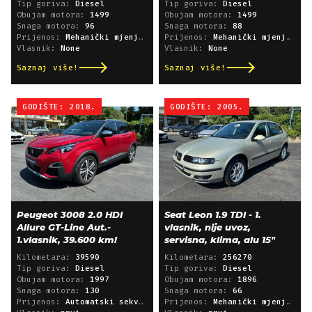
Tip goriva:
Diesel
Tip goriva:
Diesel
Obujam motora:
1499
Obujam motora:
1499
Snaga motora:
96
Snaga motora:
88
Prijenos:
Mehanički mjenjač
Prijenos:
Mehanički mjenjač
Vlasnik:
None
Vlasnik:
None
Saznaj više!
Saznaj više!
GODIŠTE: 2018.
GODIŠTE: 2005.
Peugeot 3008 2.0 HDI
Seat Leon 1.9 TDI - 1.
Allure GT-Line Aut.-
vlasnik, nije uvoz,
1.vlasnik, 39.600 km!
servisna, klima, alu 15"
Kilometara:
39590
Kilometara:
256270
Tip goriva:
Diesel
Tip goriva:
Diesel
Obujam motora:
1997
Obujam motora:
1896
Snaga motora:
130
Snaga motora:
66
Prijenos:
Automatski sekvencijski
Prijenos:
Mehanički mjenjač