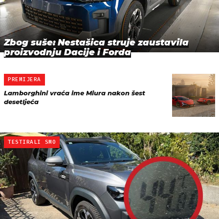
Zbog suše: Nestašica struje zaustavila
proizvodnju Dacije i Forda
PREMIJERA
Lamborghini vraća ime Miura nakon šest
desetljeća
TESTIRALI SMO