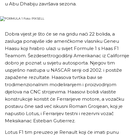
u Abu Dhabiju završava sezona.
Foto:
PIXSELL
Dobra vijest je što će se na gridu naći 22 bolida, a
zasluga ponajviše ide američkome vlasniku Geneu
Haasu koji hrabro ulazi u svijet Formule 1 s Haas F1
Teamom. Šezdesettrogodišnji Amerikanac iz Californije
dobro je poznat u svijetu autosporta. Njegov tim
uspješno nastupa u NASCAR seriji od 2002. i postiže
zapažene rezultate. Haasova tvrtka bavi se
trodimenzionalnim modeliranjem i proizvodnjom
dijelova na CNC strojevima. Haasovi bolidi vlastite
konstrukcije koristit će Ferrarijeve motore, a vozačku
postavu čine sad već iskusni Romain Grosjean, koji je
napustio Lotus, i Ferrarijev testni i rezervni vozač
Meksikanac Esteban Gutierrez.
Lotus F1 tim preuzeo je Renault koji će imati punu