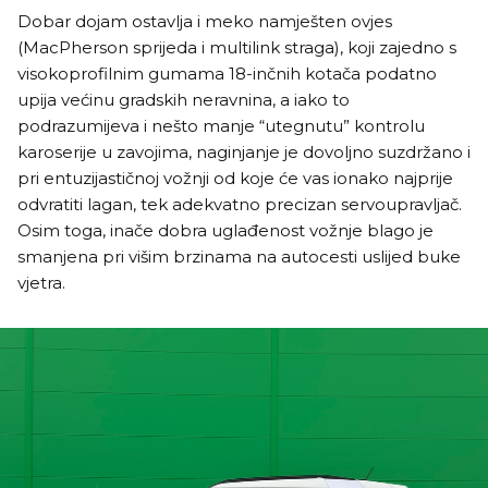
Dobar dojam ostavlja i meko namješten ovjes
(MacPherson sprijeda i multilink straga), koji zajedno s
visokoprofilnim gumama 18-inčnih kotača podatno
upija većinu gradskih neravnina, a iako to
podrazumijeva i nešto manje “utegnutu” kontrolu
karoserije u zavojima, naginjanje je dovoljno suzdržano i
pri entuzijastičnoj vožnji od koje će vas ionako najprije
odvratiti lagan, tek adekvatno precizan servoupravljač.
Osim toga, inače dobra uglađenost vožnje blago je
smanjena pri višim brzinama na autocesti uslijed buke
vjetra.