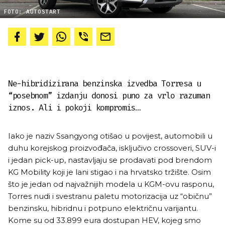
FOTO: AUTOSTART
Ne-hibridizirana benzinska izvedba Torresa u
“posebnom” izdanju donosi puno za vrlo razuman
iznos. Ali i pokoji kompromis…
Iako je naziv Ssangyong otišao u povijest, automobili u
duhu korejskog proizvođača, isključivo crossoveri, SUV-i
i jedan pick-up, nastavljaju se prodavati pod brendom
KG Mobility koji je lani stigao i na hrvatsko tržište. Osim
što je jedan od najvažnijih modela u KGM-ovu rasponu,
Torres nudi i svestranu paletu motorizacija uz “običnu”
benzinsku, hibridnu i potpuno električnu varijantu.
Kome su od 33.899 eura dostupan HEV, kojeg smo