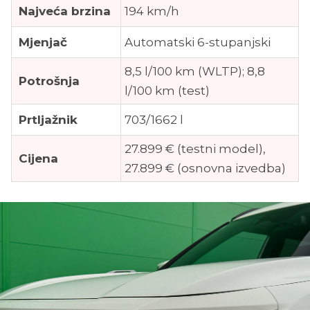
Najveća brzina
194 km/h
Mjenjač
Automatski 6-stupanjski
8,5 l/100 km (WLTP); 8,8
Potrošnja
l/100 km (test)
Prtljažnik
703/1662 l
27.899 € (testni model),
Cijena
27.899 € (osnovna izvedba)