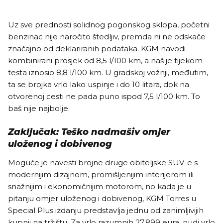
Uz sve prednosti solidnog pogonskog sklopa, početni
benzinac nije naročito štedljiv, premda ni ne odskače
značajno od deklariranih podataka. KGM navodi
kombinirani prosjek od 8,5 l/100 km, a naš je tijekom
testa iznosio 8,8 l/100 km. U gradskoj vožnji, međutim,
ta se brojka vrlo lako uspinje i do 10 litara, dok na
otvorenoj cesti ne pada puno ispod 7,5 l/100 km. To
baš nije najbolje.
Zaključak: Teško nadmašiv omjer
uloženog i dobivenog
Moguće je navesti brojne druge obiteljske SUV-e s
modernijim dizajnom, promišljenijim interijerom ili
snažnijim i ekonomičnijim motorom, no kada je u
pitanju omjer uloženog i dobivenog, KGM Torres u
Special Plus izdanju predstavlja jednu od zanimljivijih
kupnji na tržištu. Za vrlo razumnih 27.899 eura, nudi vrlo