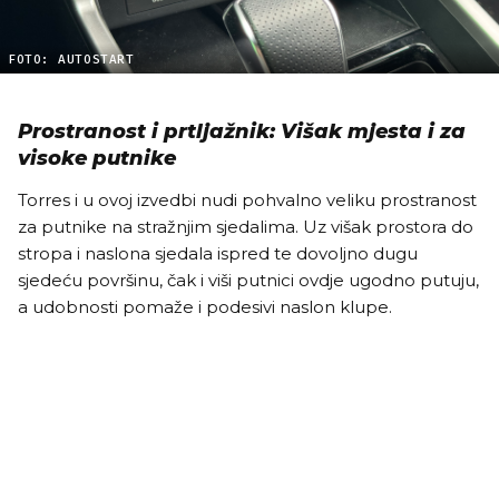
FOTO: AUTOSTART
Prostranost i prtljažnik: Višak mjesta i za
visoke putnike
Torres i u ovoj izvedbi nudi pohvalno veliku prostranost
za putnike na stražnjim sjedalima. Uz višak prostora do
stropa i naslona sjedala ispred te dovoljno dugu
sjedeću površinu, čak i viši putnici ovdje ugodno putuju,
a udobnosti pomaže i podesivi naslon klupe.