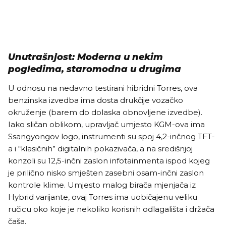
Unutrašnjost: Moderna u nekim
pogledima, staromodna u drugima
U odnosu na nedavno testirani hibridni Torres, ova
benzinska izvedba ima dosta drukčije vozačko
okruženje (barem do dolaska obnovljene izvedbe).
Iako sličan oblikom, upravljač umjesto KGM-ova ima
Ssangyongov logo, instrumenti su spoj 4,2-inčnog TFT-
a i “klasičnih” digitalnih pokazivača, a na središnjoj
konzoli su 12,5-inčni zaslon infotainmenta ispod kojeg
je prilično nisko smješten zasebni osam-inčni zaslon
kontrole klime. Umjesto malog birača mjenjača iz
Hybrid varijante, ovaj Torres ima uobičajenu veliku
ručicu oko koje je nekoliko korisnih odlagališta i držača
čaša.