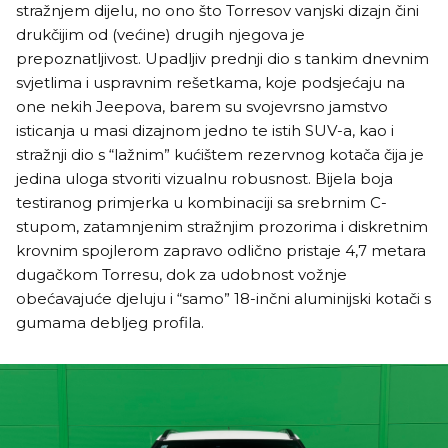
stražnjem dijelu, no ono što Torresov vanjski dizajn čini
drukčijim od (većine) drugih njegova je
prepoznatljivost. Upadljiv prednji dio s tankim dnevnim
svjetlima i uspravnim rešetkama, koje podsjećaju na
one nekih Jeepova, barem su svojevrsno jamstvo
isticanja u masi dizajnom jedno te istih SUV-a, kao i
stražnji dio s “lažnim” kućištem rezervnog kotača čija je
jedina uloga stvoriti vizualnu robusnost. Bijela boja
testiranog primjerka u kombinaciji sa srebrnim C-
stupom, zatamnjenim stražnjim prozorima i diskretnim
krovnim spojlerom zapravo odlično pristaje 4,7 metara
dugačkom Torresu, dok za udobnost vožnje
obećavajuće djeluju i “samo” 18-inčni aluminijski kotači s
gumama debljeg profila.