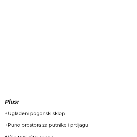
Plus
:
+Uglađeni pogonski sklop
+Puno prostora za putnike i prtljagu
+Vrlo privlačna cijena