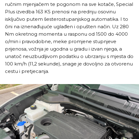
ručnim mjenjačem te pogonom na sve kotače, Special
Plus izvedba 163 KS prenosi na prednju osovinu
isključivo putem šesterostupanjskog automatika. I to
čini na iznenađujuće uglađen i opušten način. Uz 280
Nm okretnog momenta u rasponu od 1500 do 4000
o/min i pravodobne, meke promjene stupnjeve
prijenosa, vožnja je ugodna u gradu i izvan njega, a
unatoč neuzbudljivom podatku o ubrzanju s mjesta do
100 km/h (11,2 sekunde), snage je dovoljno za otvorenu
cestu i pretjecanja.