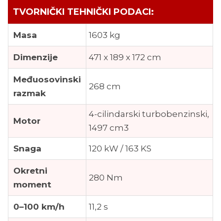
TVORNIČKI TEHNIČKI PODACI:
Masa
1603 kg
Dimenzije
471 x 189 x 172 cm
Međuosovinski
268 cm
razmak
4-cilindarski turbobenzinski,
Motor
1497 cm3
Snaga
120 kW / 163 KS
Okretni
280 Nm
moment
0–100 km/h
11,2 s