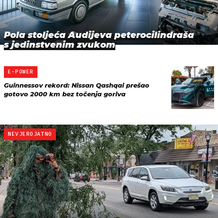
Pola stoljeća Audijeva peterocilindraša
s jedinstvenim zvukom
E-POWER
Guinnessov rekord: Nissan Qashqai prešao
gotovo 2000 km bez točenja goriva
NEVJEROJATNO