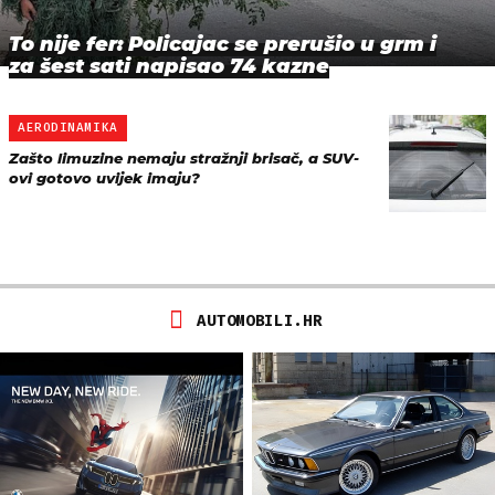
To nije fer: Policajac se prerušio u grm i
za šest sati napisao 74 kazne
AERODINAMIKA
Zašto limuzine nemaju stražnji brisač, a SUV-
ovi gotovo uvijek imaju?