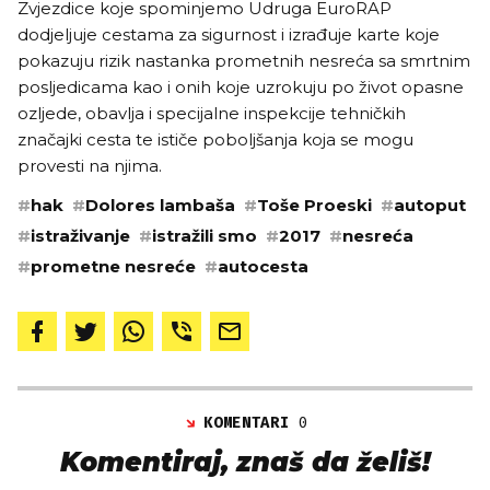
Zvjezdice koje spominjemo Udruga EuroRAP
dodjeljuje cestama za sigurnost i izrađuje karte koje
pokazuju rizik nastanka prometnih nesreća sa smrtnim
posljedicama kao i onih koje uzrokuju po život opasne
ozljede, obavlja i specijalne inspekcije tehničkih
značajki cesta te ističe poboljšanja koja se mogu
provesti na njima.
#
hak
#
Dolores lambaša
#
Toše Proeski
#
autoput
#
istraživanje
#
istražili smo
#
2017
#
nesreća
#
prometne nesreće
#
autocesta
KOMENTARI
0
Komentiraj, znaš da želiš!