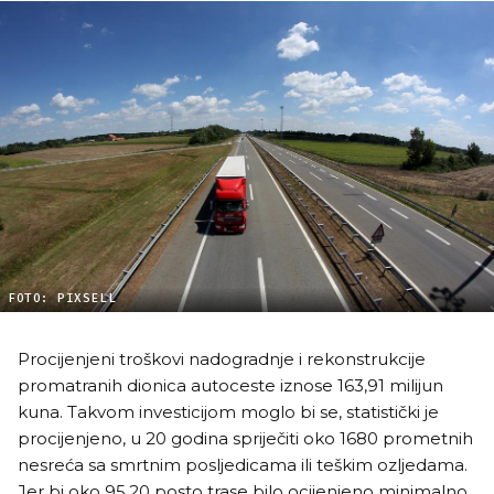
FOTO: PIXSELL
Procijenjeni troškovi nadogradnje i rekonstrukcije
promatranih dionica autoceste iznose 163,91 milijun
kuna. Takvom investicijom moglo bi se, statistički je
procijenjeno, u 20 godina spriječiti oko 1680 prometnih
nesreća sa smrtnim posljedicama ili teškim ozljedama.
Jer bi oko 95,20 posto trase bilo ocijenjeno minimalno