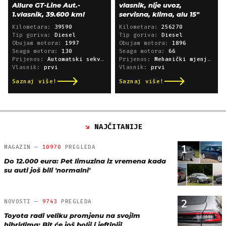
Allure GT-Line Aut.-
vlasnik, nije uvoz,
1.vlasnik, 39.600 km!
servisna, klima, alu 15"
Kilometara:
39590
Kilometara:
256270
Tip goriva:
Diesel
Tip goriva:
Diesel
Obujam motora:
1997
Obujam motora:
1896
Snaga motora:
130
Snaga motora:
66
Prijenos:
Automatski sekvencijski
Prijenos:
Mehanički mjenjač
Vlasnik:
prvi
Vlasnik:
prvi
Saznaj više!
Saznaj više!
NAJČITANIJE
1
MAGAZIN —
10970
PREGLEDA
Do 12.000 eura: Pet limuzina iz vremena kada
su auti još bili 'normalni'
2
NOVOSTI —
9743
PREGLEDA
Toyota radi veliku promjenu na svojim
hibridima: Bit će još bolji i jeftiniji