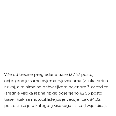
Više od trećine pregledane trase (37,47 posto)
ocijenjeno je samo dvjema zvjezdicama (visoka razina
rizika), a minimalno prihvatljivom ocjenom 3 zvjezdice
(srednje visoka razina rizika) ocijenjeno 62,53 posto
trase. Rizik za motocikliste još je veći, jer čak 84,02
posto trase je u kategoriji visokoga rizika (1 zvjezdica).