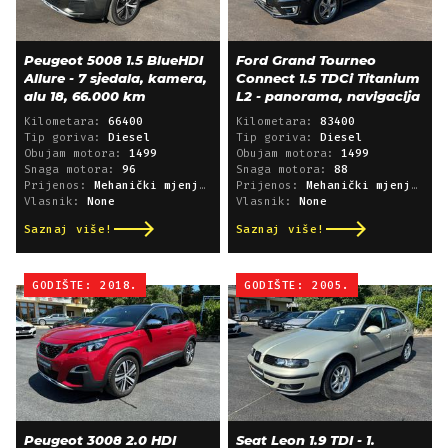
Peugeot 5008 1.5 BlueHDI
Ford Grand Tourneo
Allure - 7 sjedala, kamera,
Connect 1.5 TDCi Titanium
alu 18, 66.000 km
L2 - panorama, navigacija
Kilometara:
66400
Kilometara:
83400
Tip goriva:
Diesel
Tip goriva:
Diesel
Obujam motora:
1499
Obujam motora:
1499
Snaga motora:
96
Snaga motora:
88
Prijenos:
Mehanički mjenjač
Prijenos:
Mehanički mjenjač
Vlasnik:
None
Vlasnik:
None
Saznaj više!
Saznaj više!
GODIŠTE: 2018.
GODIŠTE: 2005.
Peugeot 3008 2.0 HDI
Seat Leon 1.9 TDI - 1.