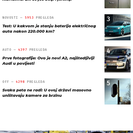
3
NOVOSTI —
5953
PREGLEDA
Test: U kakvom je stanju baterija električnog
auta nakon 220.000 km?
4
AUTO —
4397
PREGLEDA
Prve fotografije: Ovo je novi A2, najštedljiviji
Audi u povijesti
5
OFF —
4298
PREGLEDA
Svaka peta ne radi: U ovoj državi masovno
uništavaju kamere za brzinu