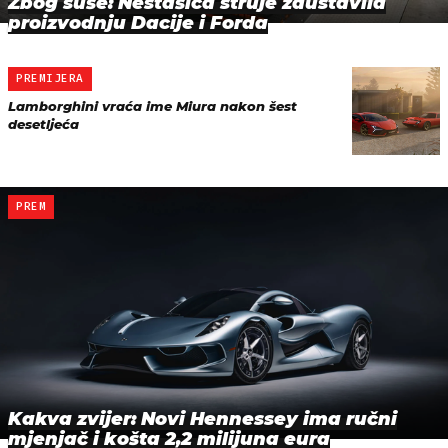
Zbog suše: Nestašica struje zaustavila
proizvodnju Dacije i Forda
PREMIJERA
Lamborghini vraća ime Miura nakon šest
desetljeća
PREM
Kakva zvijer: Novi Hennessey ima ručni
mjenjač i košta 2,2 milijuna eura