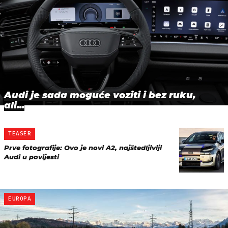
Audi je sada moguće voziti i bez ruku,
ali...
TEASER
Prve fotografije: Ovo je novi A2, najštedljiviji
Audi u povijesti
EUROPA