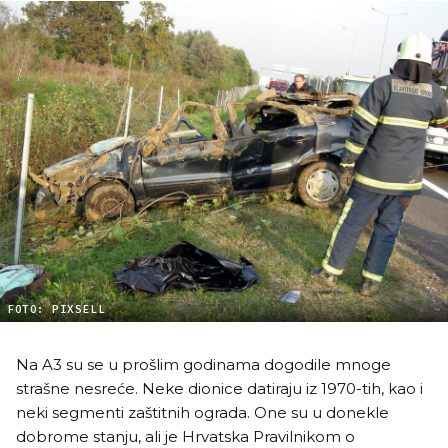
FOTO: PIXSELL
Na A3 su se u prošlim godinama dogodile mnoge
strašne nesreće. Neke dionice datiraju iz 1970-tih, kao i
neki segmenti zaštitnih ograda. One su u donekle
dobrome stanju, ali je Hrvatska Pravilnikom o