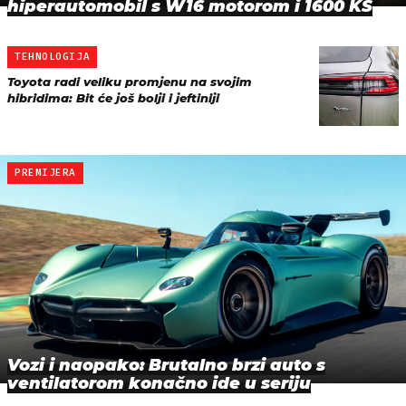
hiperautomobil s W16 motorom i 1600 KS
TEHNOLOGIJA
Toyota radi veliku promjenu na svojim
hibridima: Bit će još bolji i jeftiniji
PREMIJERA
Vozi i naopako: Brutalno brzi auto s
ventilatorom konačno ide u seriju