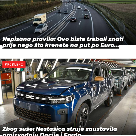
Nepisana pravila: Ovo biste trebali znati
prije nego što krenete na put po Euro…
PROBLEMI
Zbog suše: Nestašica struje zaustavila
proizvodnju Dacije i Forda