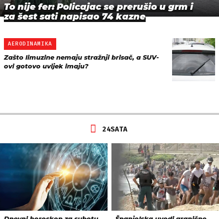
To nije fer: Policajac se prerušio u grm i
za šest sati napisao 74 kazne
AERODINAMIKA
Zašto limuzine nemaju stražnji brisač, a SUV-
ovi gotovo uvijek imaju?