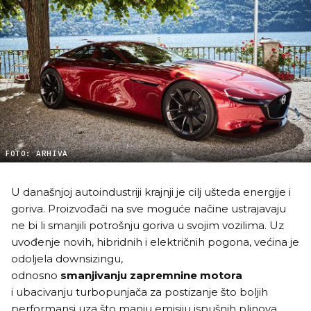
FOTO: ARHIVA
U današnjoj autoindustriji krajnji je cilj ušteda energije i
goriva. Proizvođači na sve moguće načine ustrajavaju
ne bi li smanjili potrošnju goriva u svojim vozilima. Uz
uvođenje novih, hibridnih i električnih pogona, većina je
odoljela downsizingu,
odnosno
smanjivanju zapremnine motora
i ubacivanju turbopunjača za postizanje što boljih
performansi uza što manju emisiju ispušnih plinova.