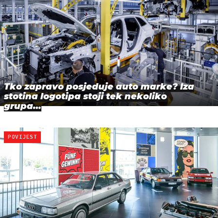
Tko zapravo posjeduje auto marke? Iza
stotina logotipa stoji tek nekoliko
grupa…
POVIJEST