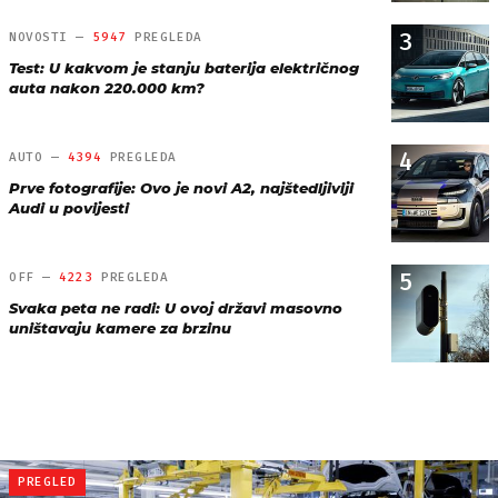
3
NOVOSTI —
5947
PREGLEDA
Test: U kakvom je stanju baterija električnog
auta nakon 220.000 km?
4
AUTO —
4394
PREGLEDA
Prve fotografije: Ovo je novi A2, najštedljiviji
Audi u povijesti
5
OFF —
4223
PREGLEDA
Svaka peta ne radi: U ovoj državi masovno
uništavaju kamere za brzinu
PREGLED