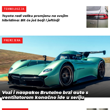
TEHNOLOGIJA
Toyota radi veliku promjenu na svojim
hibridima: Bit će još bolji i jeftiniji
PREMIJERA
Vozi i naopako: Brutalno brzi auto s
ventilatorom konačno ide u seriju