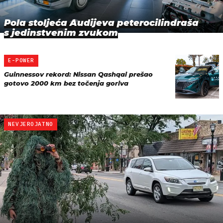
Pola stoljeća Audijeva peterocilindraša
s jedinstvenim zvukom
E-POWER
Guinnessov rekord: Nissan Qashqai prešao
gotovo 2000 km bez točenja goriva
NEVJEROJATNO