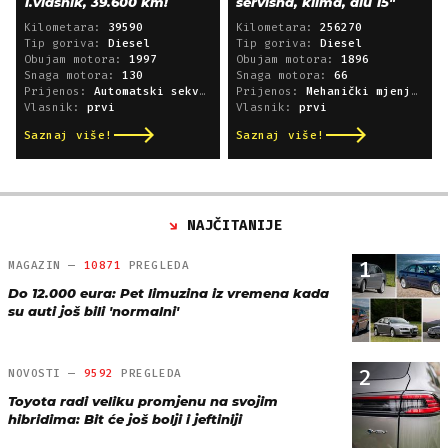
1.vlasnik, 39.600 km!
servisna, klima, alu 15"
Kilometara:
39590
Kilometara:
256270
Tip goriva:
Diesel
Tip goriva:
Diesel
Obujam motora:
1997
Obujam motora:
1896
Snaga motora:
130
Snaga motora:
66
Prijenos:
Automatski sekvencijski
Prijenos:
Mehanički mjenjač
Vlasnik:
prvi
Vlasnik:
prvi
Saznaj više!
Saznaj više!
NAJČITANIJE
1
MAGAZIN —
10871
PREGLEDA
Do 12.000 eura: Pet limuzina iz vremena kada
su auti još bili 'normalni'
2
NOVOSTI —
9592
PREGLEDA
Toyota radi veliku promjenu na svojim
hibridima: Bit će još bolji i jeftiniji