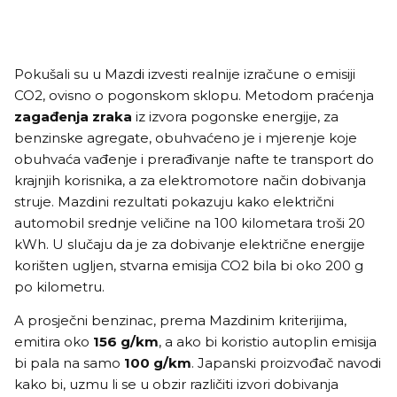
Pokušali su u Mazdi izvesti realnije izračune o emisiji
CO2, ovisno o pogonskom sklopu. Metodom praćenja
zagađenja zraka
iz izvora pogonske energije, za
benzinske agregate, obuhvaćeno je i mjerenje koje
obuhvaća vađenje i prerađivanje nafte te transport do
krajnjih korisnika, a za elektromotore način dobivanja
struje. Mazdini rezultati pokazuju kako električni
automobil srednje veličine na 100 kilometara troši 20
kWh. U slučaju da je za dobivanje električne energije
korišten ugljen, stvarna emisija CO2 bila bi oko 200 g
po kilometru.
A prosječni benzinac, prema Mazdinim kriterijima,
emitira oko
156 g/km
, a ako bi koristio autoplin emisija
bi pala na samo
100 g/km
. Japanski proizvođač navodi
kako bi, uzmu li se u obzir različiti izvori dobivanja