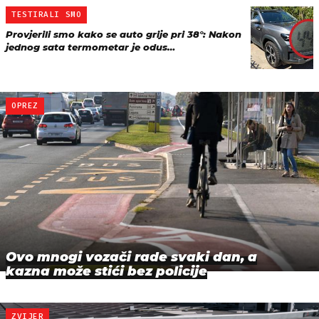
TESTIRALI SMO
Provjerili smo kako se auto grije pri 38°: Nakon
jednog sata termometar je odus…
OPREZ
Ovo mnogi vozači rade svaki dan, a
kazna može stići bez policije
ZVIJER