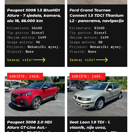
Peugeot 5008 1.5 BlueHDI
Ford Grand Tourneo
Allure - 7 sjedala, kamera,
Connect 1.5 TDCi Titanium
alu 18, 66.000 km
L2 - panorama, navigacija
Kilometara:
66400
Kilometara:
83400
Tip goriva:
Diesel
Tip goriva:
Diesel
Obujam motora:
1499
Obujam motora:
1499
Snaga motora:
96
Snaga motora:
88
Prijenos:
Mehanički mjenjač
Prijenos:
Mehanički mjenjač
Vlasnik:
None
Vlasnik:
None
Saznaj više!
Saznaj više!
GODIŠTE: 2018.
GODIŠTE: 2005.
Peugeot 3008 2.0 HDI
Seat Leon 1.9 TDI - 1.
Allure GT-Line Aut.-
vlasnik, nije uvoz,