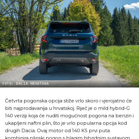
FOTO: DACIA HRVATSKA
Četvrta pogonska opcija stiže vrlo skoro i vjerojatno će
biti najprodavanija u hrvatskoj. Riječ je o mild hybrid-G
140 verziji koja će nuditi mogućnost pogona na benzin i
ukapljeni naftni plin, što je vrlo popularna opcija kod
drugih Dacia. Ovaj motor od 140 KS prvi puta
kombinira plinski pogon s blagim hibridnim sustavom