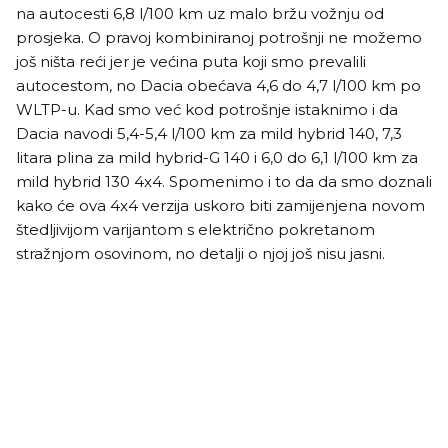
na autocesti 6,8 l/100 km uz malo bržu vožnju od
prosjeka. O pravoj kombiniranoj potrošnji ne možemo
još ništa reći jer je većina puta koji smo prevalili
autocestom, no Dacia obećava 4,6 do 4,7 l/100 km po
WLTP-u. Kad smo već kod potrošnje istaknimo i da
Dacia navodi 5,4-5,4 l/100 km za mild hybrid 140, 7,3
litara plina za mild hybrid-G 140 i 6,0 do 6,1 l/100 km za
mild hybrid 130 4x4. Spomenimo i to da da smo doznali
kako će ova 4x4 verzija uskoro biti zamijenjena novom
štedljivijom varijantom s električno pokretanom
stražnjom osovinom, no detalji o njoj još nisu jasni.