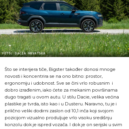
FOTO: DACIA HRVATSKA
Što se interijera tiče, Bigster također donosi mnoge
novosti i koncentrira se na ono bitno: prostor,
ergonomiju i udobnost. Sve se čini vrlo robusnim i
dobro izrađenim, iako ćete za mekanim površinama
dugo tragati u ovom autu. U stilu Dacie, velika većina
plastike je tvrda, isto kao i u Dusteru. Naravno, tu je i
prilično veliki dodirni zaslon od 10,1 inča koji svojom
pozicijom vizualno produljuje vrlo visoku središnju
konzolu dok je ispred vozača. I dok je on serijski u svim