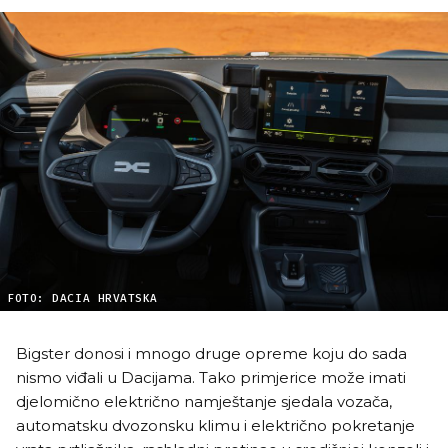
FOTO: DACIA HRVATSKA
Bigster donosi i mnogo druge opreme koju do sada
nismo viđali u Dacijama. Tako primjerice može imati
djelomično električno namještanje sjedala vozača,
automatsku dvozonsku klimu i električno pokretanje