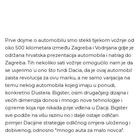
Prve dojme o automobilu smo stekli tijekom vožnje od
oko 500 kilometara između Zagreba i Vodnjana gdje je
održana hrvatska prezentacija automobila i natrag do
Zagreba. Tih nekoliko sati vožnje omogućilo nam je da
se uvjerimo u ono što tvrdi Dacia, da je ovaj automobil
zaista revolucija za ovu marku, a ne samo varijacija na
temu nekog automobila kojeg imaju u ponudi,
konkretno Dustera. Bigster, osim drugačijeg dizajna i
većih dimenzija donosi i mnogo nove tehnologije i
opreme koja nije nikada prije viđena u Daciji. Bigster
sve podiže na višu razinu no i dalje ostaje odličan
primjer Dacijine strategije odličnog omjera uloženog i
dobivenog, odnosno "mnogo auta za malo novca".