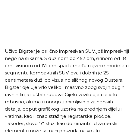
Uživo Bigster je prilično impresivan SUV, još impresivniji
nego na slikama. S dužinom od 457 cm, širinom od 181
cm i visinom od 171 cm spada među najveće modele u
segmentu kompaktnih SUV-ova i dobrih je 25
centimetara duži od vizualno sličnog novog Dustera.
Bigster djeluje vrlo veliko i masivno zbog svojih dugih
ravnih linija i oštrih rubova. Cijelo vozilo djeluje vrlo
robusno, ali ima i mnogo zanimljivih dizajnerskih
detalja, poput grafičkog uzorka na prednjem dijelu i
vratima, kao i iznad stražnje registarske pločice.
Također, slovo "Y" služi kao dominantni dizajnerski
element i može se naći posvuda na vozilu.