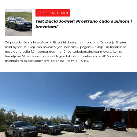
TESTIRALI SMO
Test Dacia Jogger: Prostrano čudo s plinom i
krevetom!
Od početka će na hrvatskom tržištu biti dostupna tri pogona. Osnova je Bigster
mild hybrid 140 koji ima novorazvijeni benzinski pogonski sklop. On kombinira
novu generaciju 1,2-litrenog trocilindričnog turbobenzinskog motora, koji se
temelji na Millerovom ciklusu s blagim hibridnim sustavom od 48 V i ručnim
mjenjačem sa šest stupnjeva prijenosa i razvija 140 KS.