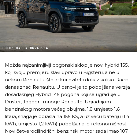
FOTO: DACIA HRVATSKA
Možda najzanimljiviji pogonski sklop je novi hybrid 155,
koji svoju premijeru slavi upravo u Bigsteru, a ne u
nekom Renaultu, što je kuriozitet i dokaz koliko Dacia
danas znači Renaultu. U osnovi je to poboljšana verzija
dosadašnjeg Hybrid 145 pogona koji se ugrađuje u
Duster, Jogger i mnoge Renaulte. Ugradnjom
benzinskog motora većeg obujma, 1,8 umjesto 1,6
litara, snaga je porasla na 155 KS, a uz veću bateriju (1,4
kWh, umjesto 1,2 kWh) poboljšana je i ekonomičnost.
Novi četverocilindrični benzinski motor sada imao 107