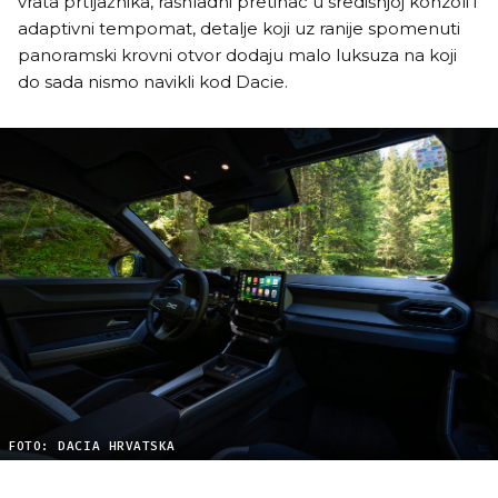
vrata prtljažnika, rashladni pretinac u središnjoj konzoli i
adaptivni tempomat, detalje koji uz ranije spomenuti
panoramski krovni otvor dodaju malo luksuza na koji
do sada nismo navikli kod Dacie.
FOTO: DACIA HRVATSKA