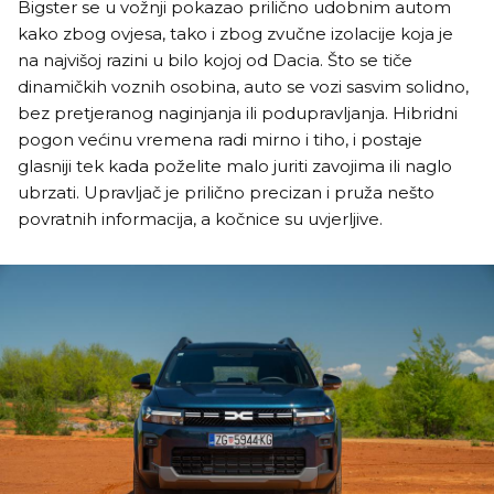
Bigster se u vožnji pokazao prilično udobnim autom
kako zbog ovjesa, tako i zbog zvučne izolacije koja je
na najvišoj razini u bilo kojoj od Dacia. Što se tiče
dinamičkih voznih osobina, auto se vozi sasvim solidno,
bez pretjeranog naginjanja ili podupravljanja. Hibridni
pogon većinu vremena radi mirno i tiho, i postaje
glasniji tek kada poželite malo juriti zavojima ili naglo
ubrzati. Upravljač je prilično precizan i pruža nešto
povratnih informacija, a kočnice su uvjerljive.