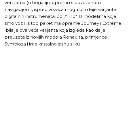
verzijama (u bogatijoj opremi i s povezanom
navigacijom), ispred vozača mogu biti dvije varijante
digitalnih instrumenata, od 7" i 10". U modelima koje
smo vozili, s top paketima opreme Journey i Extreme
bila je ova veća varijanta koja izgleda kao da je
preuzeta iz novijih modela Renaulta, primjerice
Symbioza i ima kristalno jasnu sliku.