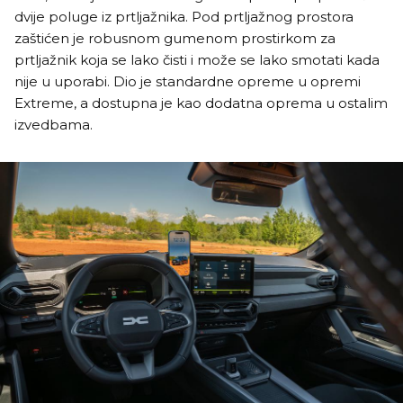
dvije poluge iz prtljažnika. Pod prtljažnog prostora
zaštićen je robusnom gumenom prostirkom za
prtljažnik koja se lako čisti i može se lako smotati kada
nije u uporabi. Dio je standardne opreme u opremi
Extreme, a dostupna je kao dodatna oprema u ostalim
izvedbama.