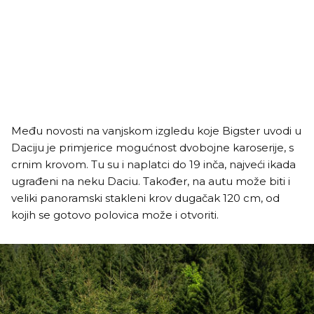
Među novosti na vanjskom izgledu koje Bigster uvodi u
Daciju je primjerice mogućnost dvobojne karoserije, s
crnim krovom. Tu su i naplatci do 19 inča, najveći ikada
ugrađeni na neku Daciu. Također, na autu može biti i
veliki panoramski stakleni krov dugačak 120 cm, od
kojih se gotovo polovica može i otvoriti.