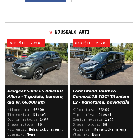
NJUŠKALO AUTI
GODIŠTE: 2020.
GODIŠTE: 2020.
Peugeot 5008 1.5 BlueHDI
Ford Grand Tourneo
Allure - 7 sjedala, kamera,
Connect 1.5 TDCi Titanium
alu 18, 66.000 km
L2 - panorama, navigacija
Kilometara:
66400
Kilometara:
83400
Tip goriva:
Diesel
Tip goriva:
Diesel
Obujam motora:
1499
Obujam motora:
1499
Snaga motora:
96
Snaga motora:
88
Prijenos:
Mehanički mjenjač
Prijenos:
Mehanički mjenjač
Vlasnik:
None
Vlasnik:
None