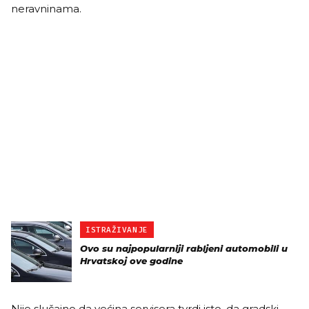
neravninama.
ISTRAŽIVANJE
Ovo su najpopularniji rabljeni automobili u
Hrvatskoj ove godine
Nije slučajno da većina servisera tvrdi isto, da gradski