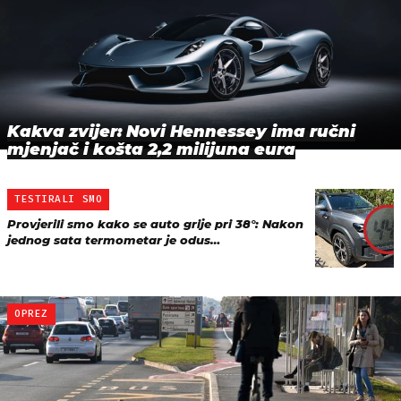
Kakva zvijer: Novi Hennessey ima ručni
mjenjač i košta 2,2 milijuna eura
TESTIRALI SMO
Provjerili smo kako se auto grije pri 38°: Nakon
jednog sata termometar je odus…
OPREZ