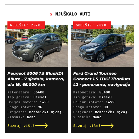
NJUŠKALO AUTI
GODIŠTE: 2020.
GODIŠTE: 2020.
Peugeot 5008 1.5 BlueHDI
Ford Grand Tourneo
Allure - 7 sjedala, kamera,
Connect 1.5 TDCi Titanium
alu 18, 66.000 km
L2 - panorama, navigacija
Kilometara:
66400
Kilometara:
83400
Tip goriva:
Diesel
Tip goriva:
Diesel
Obujam motora:
1499
Obujam motora:
1499
Snaga motora:
96
Snaga motora:
88
Prijenos:
Mehanički mjenjač
Prijenos:
Mehanički mjenjač
Vlasnik:
None
Vlasnik:
None
Saznaj više!
Saznaj više!