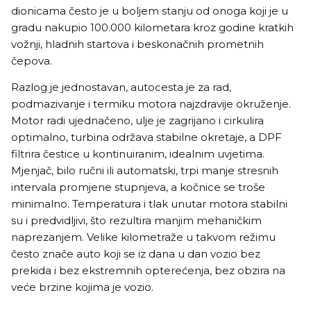
dionicama često je u boljem stanju od onoga koji je u
gradu nakupio 100.000 kilometara kroz godine kratkih
vožnji, hladnih startova i beskonačnih prometnih
čepova.
Razlog je jednostavan, autocesta je za rad,
podmazivanje i termiku motora najzdravije okruženje.
Motor radi ujednačeno, ulje je zagrijano i cirkulira
optimalno, turbina održava stabilne okretaje, a DPF
filtrira čestice u kontinuiranim, idealnim uvjetima.
Mjenjač, bilo ručni ili automatski, trpi manje stresnih
intervala promjene stupnjeva, a kočnice se troše
minimalno. Temperatura i tlak unutar motora stabilni
su i predvidljivi, što rezultira manjim mehaničkim
naprezanjem. Velike kilometraže u takvom režimu
često znače auto koji se iz dana u dan vozio bez
prekida i bez ekstremnih opterećenja, bez obzira na
veće brzine kojima je vozio.