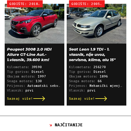
GODIŠTE: 2018.
GODIŠTE: 2005.
Peugeot 3008 2.0 HDI
Seat Leon 1.9 TDI - 1.
Allure GT-Line Aut.-
vlasnik, nije uvoz,
1.vlasnik, 39.600 km!
servisna, klima, alu 15"
Kilometara:
39590
Kilometara:
256270
Tip goriva:
Diesel
Tip goriva:
Diesel
Obujam motora:
1997
Obujam motora:
1896
Snaga motora:
130
Snaga motora:
66
Prijenos:
Automatski sekvencijski
Prijenos:
Mehanički mjenjač
Vlasnik:
prvi
Vlasnik:
prvi
Saznaj više!
Saznaj više!
NAJČITANIJE