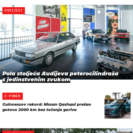
POVIJEST
Pola stoljeća Audijeva peterocilindraša
s jedinstvenim zvukom
E-POWER
Guinnessov rekord: Nissan Qashqai prešao
gotovo 2000 km bez točenja goriva