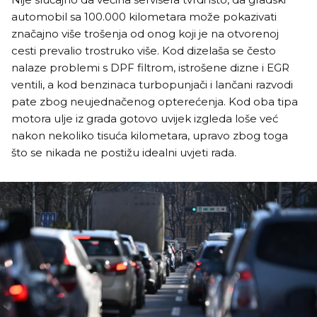
automobil sa 100.000 kilometara može pokazivati
značajno više trošenja od onog koji je na otvorenoj
cesti prevalio trostruko više. Kod dizelaša se često
nalaze problemi s DPF filtrom, istrošene dizne i EGR
ventili, a kod benzinaca turbopunjači i lančani razvodi
pate zbog neujednačenog opterećenja. Kod oba tipa
motora ulje iz grada gotovo uvijek izgleda loše već
nakon nekoliko tisuća kilometara, upravo zbog toga
što se nikada ne postižu idealni uvjeti rada.