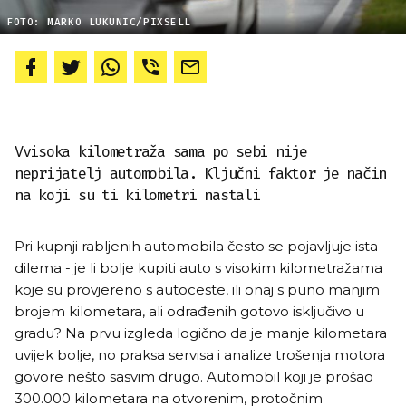
FOTO: MARKO LUKUNIC/PIXSELL
Vvisoka kilometraža sama po sebi nije
neprijatelj automobila. Ključni faktor je način
na koji su ti kilometri nastali
Pri kupnji rabljenih automobila često se pojavljuje ista
dilema - je li bolje kupiti auto s visokim kilometražama
koje su provjereno s autoceste, ili onaj s puno manjim
brojem kilometara, ali odrađenih gotovo isključivo u
gradu? Na prvu izgleda logično da je manje kilometara
uvijek bolje, no praksa servisa i analize trošenja motora
govore nešto sasvim drugo. Automobil koji je prošao
300.000 kilometara na otvorenim, protočnim