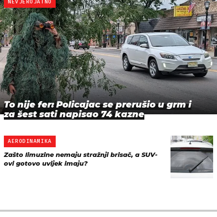
NEVJEROJATNO
To nije fer: Policajac se prerušio u grm i
za šest sati napisao 74 kazne
AERODINAMIKA
Zašto limuzine nemaju stražnji brisač, a SUV-
ovi gotovo uvijek imaju?