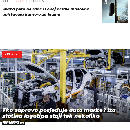
5
OFF —
4281
PREGLEDA
Svaka peta ne radi: U ovoj državi masovno
uništavaju kamere za brzinu
PREGLED
Tko zapravo posjeduje auto marke? Iza
stotina logotipa stoji tek nekoliko
grupa…