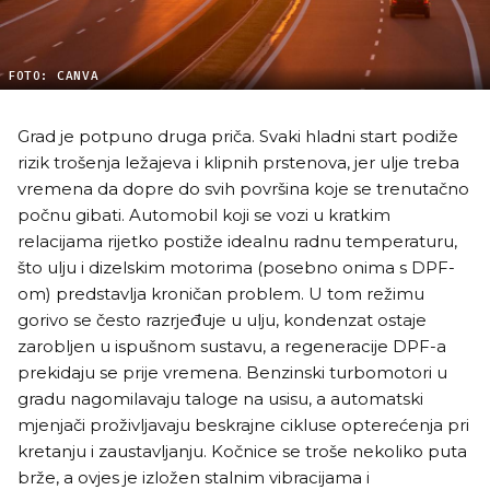
FOTO: CANVA
Grad je potpuno druga priča. Svaki hladni start podiže
rizik trošenja ležajeva i klipnih prstenova, jer ulje treba
vremena da dopre do svih površina koje se trenutačno
počnu gibati. Automobil koji se vozi u kratkim
relacijama rijetko postiže idealnu radnu temperaturu,
što ulju i dizelskim motorima (posebno onima s DPF-
om) predstavlja kroničan problem. U tom režimu
gorivo se često razrjeđuje u ulju, kondenzat ostaje
zarobljen u ispušnom sustavu, a regeneracije DPF-a
prekidaju se prije vremena. Benzinski turbomotori u
gradu nagomilavaju taloge na usisu, a automatski
mjenjači proživljavaju beskrajne cikluse opterećenja pri
kretanju i zaustavljanju. Kočnice se troše nekoliko puta
brže, a ovjes je izložen stalnim vibracijama i