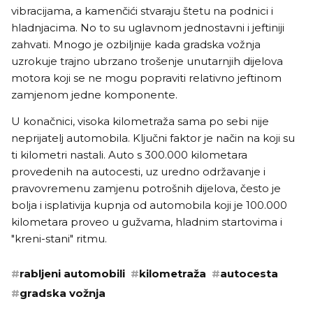
vibracijama, a kamenčići stvaraju štetu na podnici i
hladnjacima. No to su uglavnom jednostavni i jeftiniji
zahvati. Mnogo je ozbiljnije kada gradska vožnja
uzrokuje trajno ubrzano trošenje unutarnjih dijelova
motora koji se ne mogu popraviti relativno jeftinom
zamjenom jedne komponente.
U konačnici, visoka kilometraža sama po sebi nije
neprijatelj automobila. Ključni faktor je način na koji su
ti kilometri nastali. Auto s 300.000 kilometara
provedenih na autocesti, uz uredno održavanje i
pravovremenu zamjenu potrošnih dijelova, često je
bolja i isplativija kupnja od automobila koji je 100.000
kilometara proveo u gužvama, hladnim startovima i
"kreni-stani" ritmu.
#
rabljeni automobili
#
kilometraža
#
autocesta
#
gradska vožnja