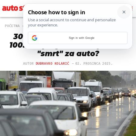
POČETNA
MAGAZIN
9572 PREGLEDA
300.000 km na autocesti ili
Sign in with Google
100.000 po gradu. Što je veća
"smrt" za auto?
AUTOR
DUBRAVKO KOLARIĆ
02. PROSINCA 2025.