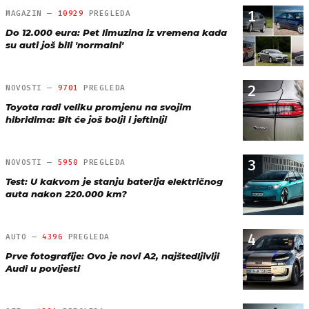
1
MAGAZIN —
10929
PREGLEDA
Do 12.000 eura: Pet limuzina iz vremena kada
su auti još bili 'normalni'
2
NOVOSTI —
9701
PREGLEDA
Toyota radi veliku promjenu na svojim
hibridima: Bit će još bolji i jeftiniji
3
NOVOSTI —
5950
PREGLEDA
Test: U kakvom je stanju baterija električnog
auta nakon 220.000 km?
4
AUTO —
4396
PREGLEDA
Prve fotografije: Ovo je novi A2, najštedljiviji
Audi u povijesti