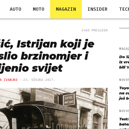
AUTO
MOTO
MAGAZIN
INSIDER
TEC
2460 PREGLEDA
ć, Istrijan koji je
MAGA
slio brzinomjer i
Do 1
iz v
jenio svijet
bili 
A IVANJKO
23. OŽUJKA 2017.
NOVO
Toyo
na s
još bo
NOVO
Test
bate