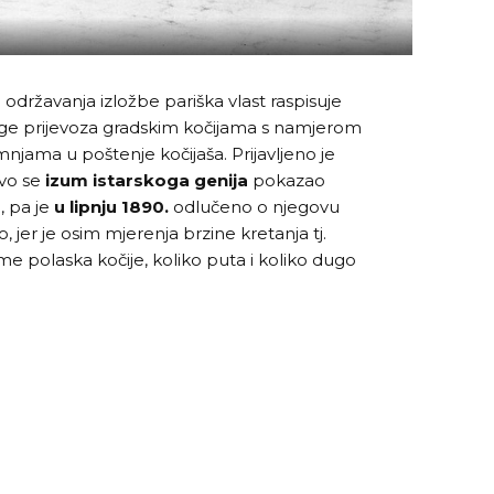
 održavanja izložbe pariška vlast raspisuje
luge prijevoza gradskim kočijama s namjerom
mnjama u poštenje kočijaša. Prijavljeno je
avo se
izum istarskoga genija
pokazao
m, pa je
u lipnju 1890.
odlučeno o njegovu
, jer je osim mjerenja brzine kretanja tj.
me polaska kočije, koliko puta i koliko dugo