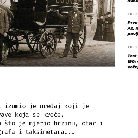
nako
AUT
Prve
A2, n
povij
AUT
Test
190: 
vožn
k izumio je uređaj koji je
rave koja se kreće.
m što je mjerio brzinu, otac i
grafa i taksimetara...