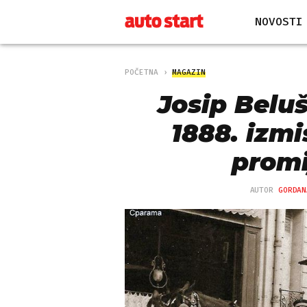
NOVOSTI
POČETNA
MAGAZIN
Josip Beluši
1888. izmi
promi
AUTOR
GORDAN