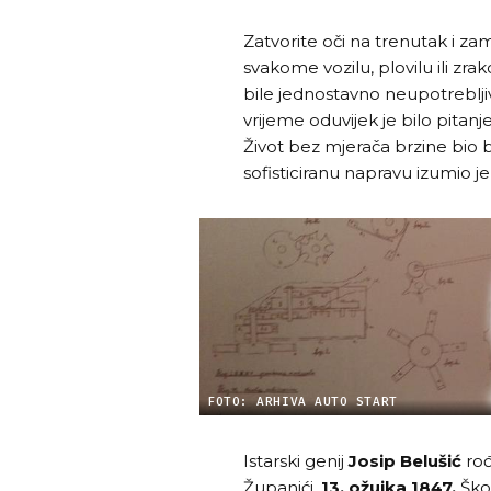
Zatvorite oči na trenutak i zam
svakome vozilu, plovilu ili zr
bile jednostavno neupotrebljiv
vrijeme oduvijek je bilo pitanje 
Život bez mjerača brzine bio 
sofisticiranu napravu izumio je
FOTO: ARHIVA AUTO START
Istarski genij
Josip Belušić
rođ
Županići,
13. ožujka 1847.
Škol