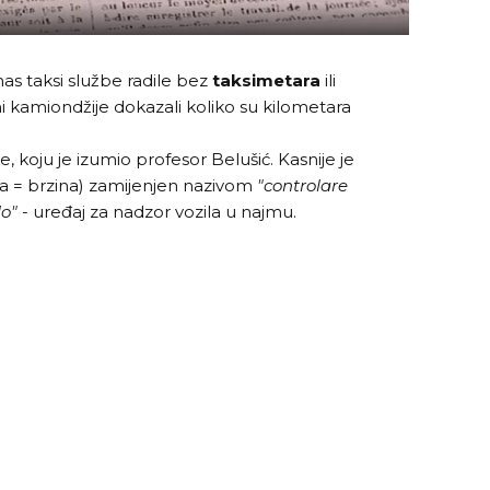
nas taksi službe radile bez
taksimetara
ili
ni kamiondžije dokazali koliko su kilometara
e, koju je izumio profesor Belušić. Kasnije je
ita = brzina) zamijenjen nazivom
"controlare
lo"
- uređaj za nadzor vozila u najmu.