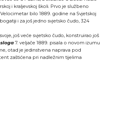
koj i kraljevskoj školi. Prvo je službeno
Velocimetar bilo 1889. godine na Svjetskoj
 bogatiji i za još jedno svjetsko čudo, 324
svoje, još veće svjetsko čudo, konstruirao još
 sloga
7. veljače 1889. pisala o novom izumu
e, otad je jedinstvena naprava pod
ent zaštićena pri nadležnim tijelima