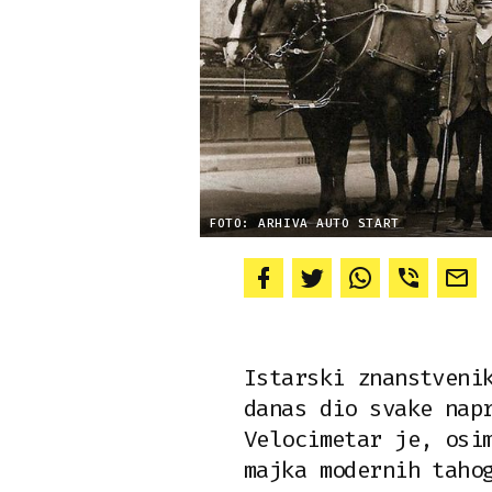
FOTO: ARHIVA AUTO START
Istarski znanstveni
danas dio svake nap
Velocimetar je, osi
majka modernih taho