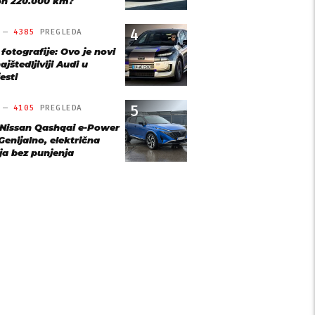
n 220.000 km?
4
O —
4385
PREGLEDA
 fotografije: Ovo je novi
ajštedljiviji Audi u
esti
5
O —
4105
PREGLEDA
 Nissan Qashqai e-Power
Genijalno, električna
ja bez punjenja