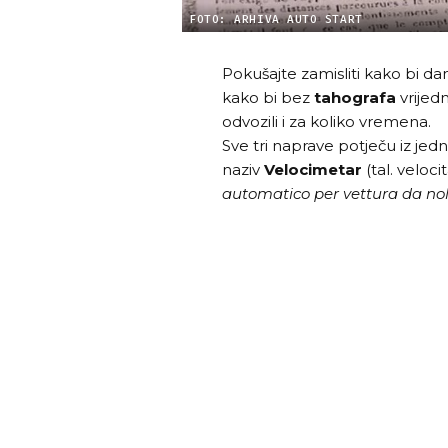
FOTO: ARHIVA AUTO START
Pokušajte zamisliti kako bi da
kako bi bez
tahografa
vrijed
odvozili i za koliko vremena.
Sve tri naprave potječu iz jedn
naziv
Velocimetar
(tal. veloc
automatico per vettura da no