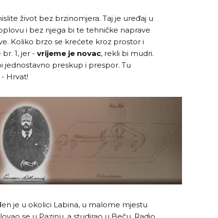
islite život bez brzinomjera. Taj je uređaj u
akoplovu i bez njega bi te tehničke naprave
e. Koliko brzo se krećete kroz prostor i
br. 1, jer -
vrijeme je novac
, rekli bi mudri.
bi jednostavno preskup i prespor. Tu
 - Hrvat!
en je u okolici Labina, u malome mjestu
ovao se u Pazinu, a studirao u Beču. Radio