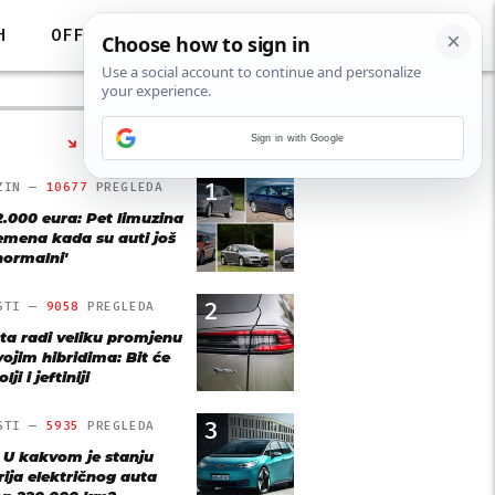
H
OFF
Sign in with Google
NAJČITANIJE
1
ZIN —
10677
PREGLEDA
2.000 eura: Pet limuzina
remena kada su auti još
'normalni'
2
STI —
9058
PREGLEDA
ta radi veliku promjenu
vojim hibridima: Bit će
lji i jeftiniji
3
STI —
5935
PREGLEDA
: U kakvom je stanju
rija električnog auta