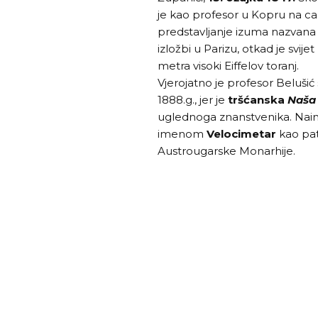
je kao profesor u Kopru na cars
predstavljanje izuma nazvana 
izložbi u Parizu, otkad je svijet
metra visoki Eiffelov toranj.
Vjerojatno je profesor Belušić 
1888.g., jer je
tršćanska
Naša
uglednoga znanstvenika. Naim
imenom
Velocimetar
kao pat
Austrougarske Monarhije.