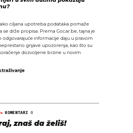
inu?
ju kako ciljana upotreba podataka pomaže
a se drže propisa. Prema Gocar.be, tajna je
 odgovarajuće informacije daju u pravom
neprestano gnjave upozorenja, kao što su
oračenje dozvoljene brzine u novim
straživanje
KOMENTARI
0
aj, znaš da želiš!