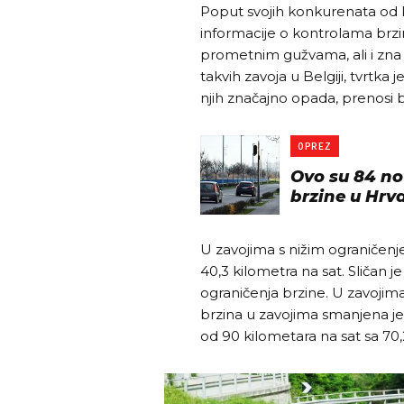
Poput svojih konkurenata od k
informacije o kontrolama brzi
prometnim gužvama, ali i zna 
takvih zavoja u Belgiji, tvrtka
njih značajno opada, prenosi b
OPREZ
Ovo su 84 no
brzine u Hrva
U zavojima s nižim ograničenje
40,3 kilometra na sat. Sličan 
ograničenja brzine. U zavojim
brzina u zavojima smanjena je
od 90 kilometara na sat sa 70,