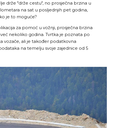
lje drže "drže cestu", no prosječna brzina u
kilometara na sat u posljednjih pet godina,
Kako je to moguće?
ikacija za pomoć u vožnji, prosječna brzina
 već nekoliko godina. Tvrtka je poznata po
za vozače, ali je također podatkovna
odataka na temelju svoje zajednice od 5