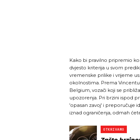
Kako bi pravilno pripremio kor
dvjesto kriterija u svom predi
vremenske prilike i vrijeme u
okolnostima. Prema Vincentu
Belgium, vozači koji se približ
upozorenja. Pri brzini ispod 
'opasan zavoj' i preporučuje i
iznad ograničenja, odmah ćete
OTKRIVAMO
Zašto brzino