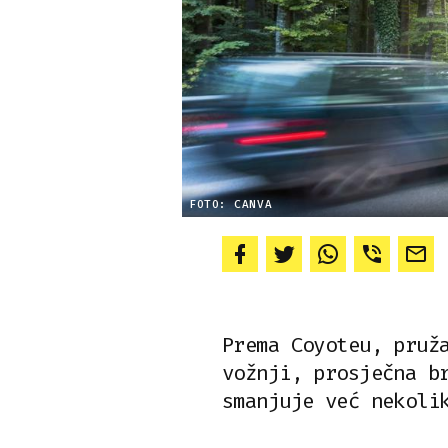
FOTO: CANVA
Prema Coyoteu, pruž
vožnji, prosječna b
smanjuje već nekoli