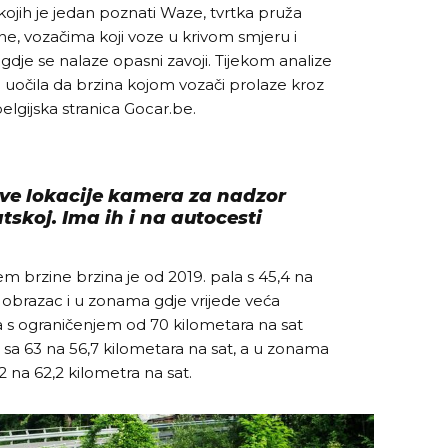
ojih je jedan poznati Waze, tvrtka pruža
ne, vozačima koji voze u krivom smjeru i
gdje se nalaze opasni zavoji. Tijekom analize
 je uočila da brzina kojom vozači prolaze kroz
elgijska stranica Gocar.be.
ve lokacije kamera za nadzor
tskoj. Ima ih i na autocesti
m brzine brzina je od 2019. pala s 45,4 na
je obrazac i u zonama gdje vrijede veća
a s ograničenjem od 70 kilometara na sat
 sa 63 na 56,7 kilometara na sat, a u zonama
2 na 62,2 kilometra na sat.