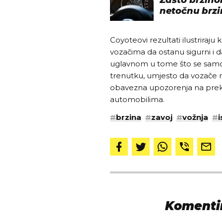
netočnu brz
Coyoteovi rezultati ilustrira
vozačima da ostanu sigurni i d
uglavnom u tome što se samo
trenutku, umjesto da vozače 
obavezna upozorenja na prek
automobilima.
#
brzina
#
zavoj
#
vožnja
#
i
Komentir