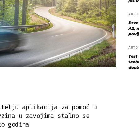
još bo
AUT
Prve
A2, n
povij
AUT
Test
techn
dost
atelju aplikacija za pomoć u
rzina u zavojima stalno se
ko godina