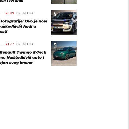
lji i jeftiniji
4
O —
4309
PREGLEDA
 fotografije: Ovo je novi
ajštedljiviji Audi u
esti
5
O —
4177
PREGLEDA
 Renault Twingo E-Tech
o: Najštedljiviji auto i
ojan svog imena