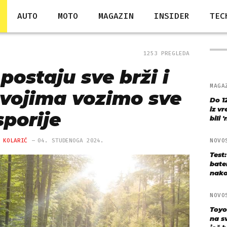
AUTO
MOTO
MAGAZIN
INSIDER
TEC
1253 PREGLEDA
postaju sve brži i
MAGA
zavojima vozimo sve
Do 1
iz v
sporije
bili 
 KOLARIĆ
04. STUDENOGA 2024.
NOVO
Test
bate
nako
NOVO
Toyo
na s