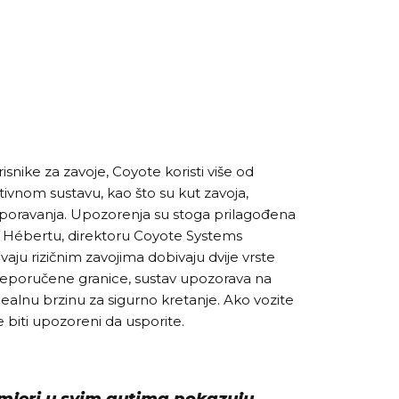
isnike za zavoje, Coyote koristi više od
ktivnom sustavu, kao što su kut zavoja,
sporavanja. Upozorenja su stoga prilagođena
 Hébertu, direktoru Coyote Systems
avaju rizičnim zavojima dobivaju dvije vrste
preporučene granice, sustav upozorava na
dealnu brzinu za sigurno kretanje. Ako vozite
 biti upozoreni da usporite.
mjeri u svim autima pokazuju