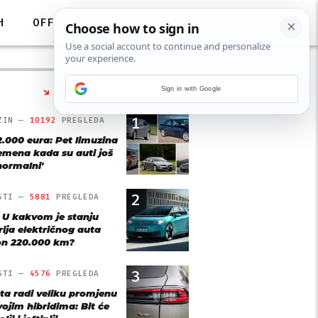
H
OFF
Sign in with Google
NAJČITANIJE
1
ZIN —
10192
PREGLEDA
2.000 eura: Pet limuzina
remena kada su auti još
'normalni'
2
STI —
5881
PREGLEDA
: U kakvom je stanju
rija električnog auta
n 220.000 km?
3
STI —
4576
PREGLEDA
ta radi veliku promjenu
vojim hibridima: Bit će