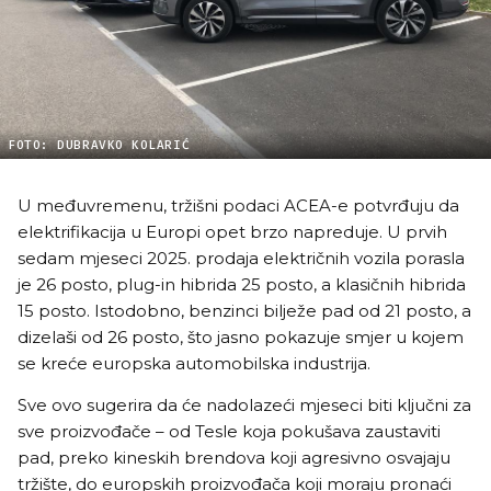
FOTO: DUBRAVKO KOLARIĆ
U međuvremenu, tržišni podaci ACEA-e potvrđuju da
elektrifikacija u Europi opet brzo napreduje. U prvih
sedam mjeseci 2025. prodaja električnih vozila porasla
je 26 posto, plug-in hibrida 25 posto, a klasičnih hibrida
15 posto. Istodobno, benzinci bilježe pad od 21 posto, a
dizelaši od 26 posto, što jasno pokazuje smjer u kojem
se kreće europska automobilska industrija.
Sve ovo sugerira da će nadolazeći mjeseci biti ključni za
sve proizvođače – od Tesle koja pokušava zaustaviti
pad, preko kineskih brendova koji agresivno osvajaju
tržište, do europskih proizvođača koji moraju pronaći