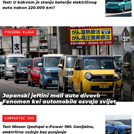
Test: U kakvom je stanju baterija električnog
auta nakon 220.000 km?
POSEBNA KLASA
Japanski jeftini mali auto divovi:
Fenomen kei automobila osvaja svijet
KOMPAKTNI SUV
Test Nissan Qashqai e-Power 190: Genijalno,
električna vožnja bez punjenja