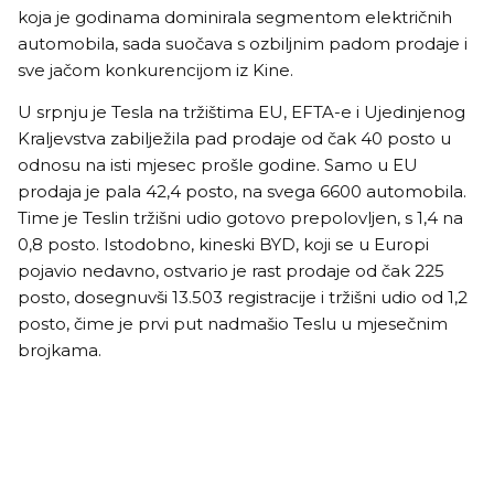
koja je godinama dominirala segmentom električnih
automobila, sada suočava s ozbiljnim padom prodaje i
sve jačom konkurencijom iz Kine.
U srpnju je Tesla na tržištima EU, EFTA-e i Ujedinjenog
Kraljevstva zabilježila pad prodaje od čak 40 posto u
odnosu na isti mjesec prošle godine. Samo u EU
prodaja je pala 42,4 posto, na svega 6600 automobila.
Time je Teslin tržišni udio gotovo prepolovljen, s 1,4 na
0,8 posto. Istodobno, kineski BYD, koji se u Europi
pojavio nedavno, ostvario je rast prodaje od čak 225
posto, dosegnuvši 13.503 registracije i tržišni udio od 1,2
posto, čime je prvi put nadmašio Teslu u mjesečnim
brojkama.