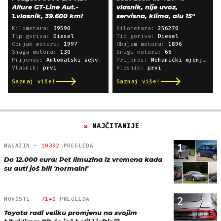
Allure GT-Line Aut.-
vlasnik, nije uvoz,
1.vlasnik, 39.600 km!
servisna, klima, alu 15"
Kilometara:
39590
Kilometara:
256270
Tip goriva:
Diesel
Tip goriva:
Diesel
Obujam motora:
1997
Obujam motora:
1896
Snaga motora:
130
Snaga motora:
66
Prijenos:
Automatski sekvencijski
Prijenos:
Mehanički mjenjač
Vlasnik:
prvi
Vlasnik:
prvi
Saznaj više!
Saznaj više!
NAJČITANIJE
1
MAGAZIN —
10392
PREGLEDA
Do 12.000 eura: Pet limuzina iz vremena kada
su auti još bili 'normalni'
2
NOVOSTI —
7140
PREGLEDA
Toyota radi veliku promjenu na svojim