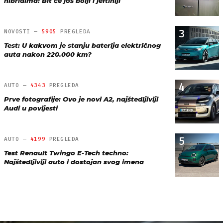
hibridima: Bit će još bolji i jeftiniji
3
NOVOSTI —
5905
PREGLEDA
Test: U kakvom je stanju baterija električnog
auta nakon 220.000 km?
4
AUTO —
4343
PREGLEDA
Prve fotografije: Ovo je novi A2, najštedljiviji
Audi u povijesti
5
AUTO —
4199
PREGLEDA
Test Renault Twingo E-Tech techno:
Najštedljiviji auto i dostojan svog imena