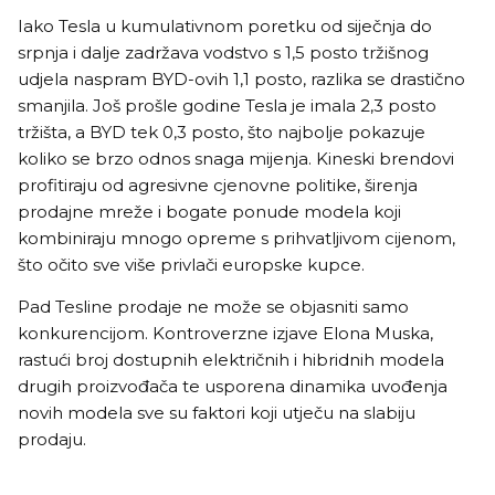
Iako Tesla u kumulativnom poretku od siječnja do
srpnja i dalje zadržava vodstvo s 1,5 posto tržišnog
udjela naspram BYD-ovih 1,1 posto, razlika se drastično
smanjila. Još prošle godine Tesla je imala 2,3 posto
tržišta, a BYD tek 0,3 posto, što najbolje pokazuje
koliko se brzo odnos snaga mijenja. Kineski brendovi
profitiraju od agresivne cjenovne politike, širenja
prodajne mreže i bogate ponude modela koji
kombiniraju mnogo opreme s prihvatljivom cijenom,
što očito sve više privlači europske kupce.
Pad Tesline prodaje ne može se objasniti samo
konkurencijom. Kontroverzne izjave Elona Muska,
rastući broj dostupnih električnih i hibridnih modela
drugih proizvođača te usporena dinamika uvođenja
novih modela sve su faktori koji utječu na slabiju
prodaju.