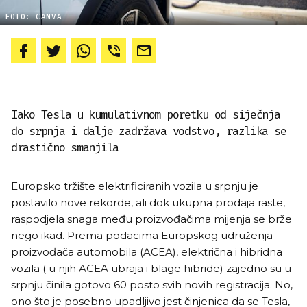
FOTO: CANVA
Iako Tesla u kumulativnom poretku od siječnja
do srpnja i dalje zadržava vodstvo, razlika se
drastično smanjila
Europsko tržište elektrificiranih vozila u srpnju je
postavilo nove rekorde, ali dok ukupna prodaja raste,
raspodjela snaga među proizvođačima mijenja se brže
nego ikad. Prema podacima Europskog udruženja
proizvođača automobila (ACEA), električna i hibridna
vozila ( u njih ACEA ubraja i blage hibride) zajedno su u
srpnju činila gotovo 60 posto svih novih registracija. No,
ono što je posebno upadljivo jest činjenica da se Tesla,