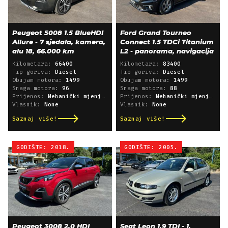
Peugeot 5008 1.5 BlueHDI
Ford Grand Tourneo
Allure - 7 sjedala, kamera,
Connect 1.5 TDCi Titanium
alu 18, 66.000 km
L2 - panorama, navigacija
Kilometara:
66400
Kilometara:
83400
Tip goriva:
Diesel
Tip goriva:
Diesel
Obujam motora:
1499
Obujam motora:
1499
Snaga motora:
96
Snaga motora:
88
Prijenos:
Mehanički mjenjač
Prijenos:
Mehanički mjenjač
Vlasnik:
None
Vlasnik:
None
Saznaj više!
Saznaj više!
GODIŠTE: 2018.
GODIŠTE: 2005.
Peugeot 3008 2.0 HDI
Seat Leon 1.9 TDI - 1.