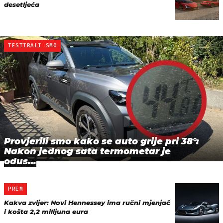
desetljeća
TESTIRALI SMO
Provjerili smo kako se auto grije pri 38°:
Nakon jednog sata termometar je
odus…
PREM
Kakva zvijer: Novi Hennessey ima ručni mjenjač
i košta 2,2 milijuna eura