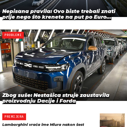
Nepisana pravila: Ovo biste trebali znati
prije nego što krenete na put po Euro…
PROBLEMI
Zbog suše: Nestašica struje zaustavila
proizvodnju Dacije i Forda
PREMIJERA
Lamborghini vraća ime Miura nakon šest