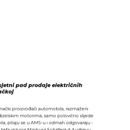
sjetni pad prodaje električnih
ačkoj
emački proizvođači automobila, razmaženi
dizelskim motorima, samo polovično slijede
ila, pitaju se u AMS-u i odmah odgovaraju -
efa razvoja Markusa Schäfera ili Audijevu