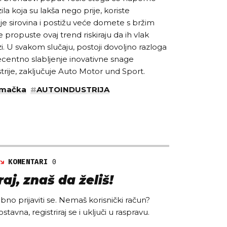
zila koja su lakša nego prije, koriste
nje sirovina i postižu veće domete s bržim
 propuste ovaj trend riskiraju da ih vlak
 U svakom slučaju, postoji dovoljno razloga
ecentno slabljenje inovativne snage
rije, zaključuje Auto Motor und Sport.
emačka
#
AUTOINDUSTRIJA
KOMENTARI
0
aj, znaš da želiš!
no prijaviti se. Nemaš korisnički račun?
ostavna, registriraj se i uključi u raspravu.