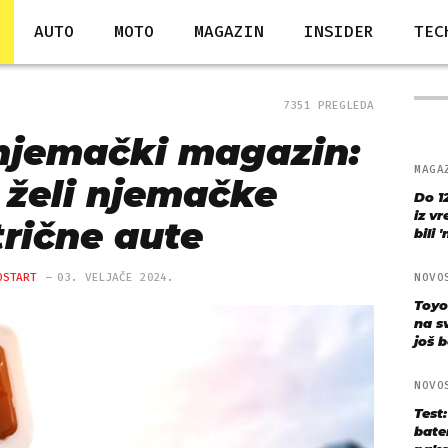
AUTO
MOTO
MAGAZIN
INSIDER
TEC
7351 PREGLEDA
njemački magazin:
MAGA
 želi njemačke
Do 1
iz v
trične aute
bili 
OSTART
03. VELJAČE 2024.
NOVO
Toyo
na s
još bo
NOVO
Test
bate