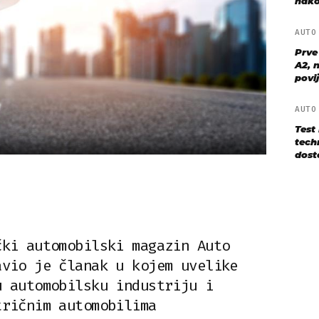
nako
AUT
Prve
A2, n
povij
AUT
Test
techn
dost
čki automobilski magazin Auto
avio je članak u kojem uvelike
u automobilsku industriju i
tričnim automobilima