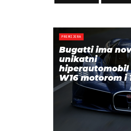
PREMIJERA
Bugatti ima nov
unikatni
hiperautomobil 
W16 motorom i 1