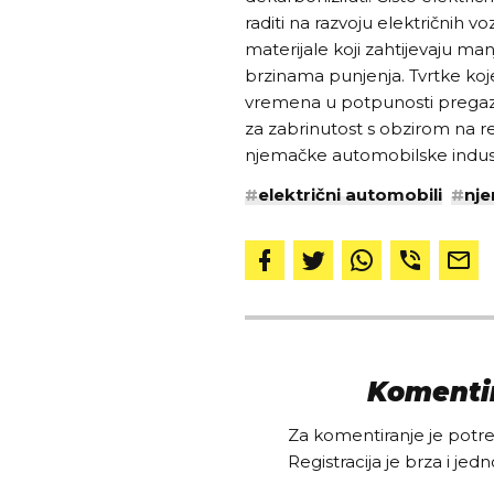
raditi na razvoju električnih vo
materijale koji zahtijevaju ma
brzinama punjenja. Tvrtke koje
vremena u potpunosti pregazi.
za zabrinutost s obzirom na r
njemačke automobilske indust
#
električni automobili
#
nj
Komentir
Za komentiranje je potreb
Registracija je brza i jedn