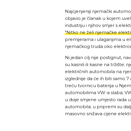
Najcjenjeniji njemački autom
objavio je članak u kojem uve
industriju i njihov smjer s el
"Nitko ne želi njemačke elekt
premijerama i ulaganjima u e
njemačkog truda oko elektrom
Ni jedan cilj nije postignut, n
su kasnili ili kasne na tržište; 
električnih automobila na nj
izglednije da će ih biti samo 7 
treću tvornicu baterija u Njem
automobilima VW-a slaba; VW 
u dvije smjene umjesto rada u
automobila; u pripremi su dal
masovno snižava cijene elektri