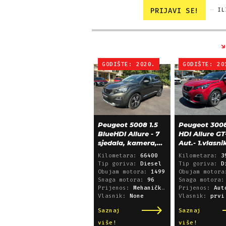
PRIJAVI SE!
IL
GODIŠTE: 2020.
GODIŠTE: 20
Peugeot 5008 1.5
Peugeot 3008
BlueHDI Allure - 7
HDI Allure GT
sjedala, kamera,
Aut.- 1.vlasni
alu 18, 66.000 km
39.600 km!
Kilometara:
66400
Kilometara:
3
Tip goriva:
Diesel
Tip goriva:
D
Obujam motora:
1499
Obujam motor
Snaga motora:
96
Snaga motora
Prijenos:
Mehanički mjenjač
Prijenos:
Automatsk
Vlasnik:
None
Vlasnik:
prvi
Saznaj
Saznaj
više!
više!