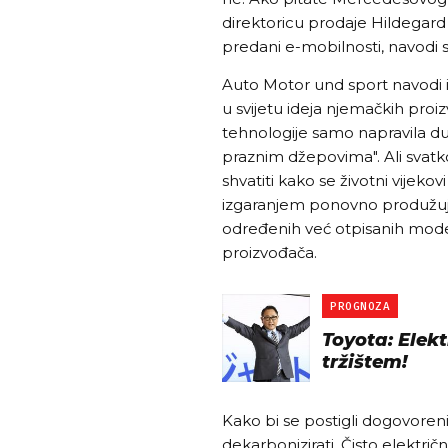
direktoricu prodaje Hildegar
predani e-mobilnosti, navodi s
Auto Motor und sport navodi i 
u svijetu ideja njemačkih proiz
tehnologije samo napravila du
praznim džepovima". Ali svatk
shvatiti kako se životni vijeko
izgaranjem ponovno produžuju
određenih već otpisanih mode
proizvođača.
PROGNOZA
Toyota: Elek
tržištem!
Kako bi se postigli dogovoreni
dekarbonizirati. Čisto elektri