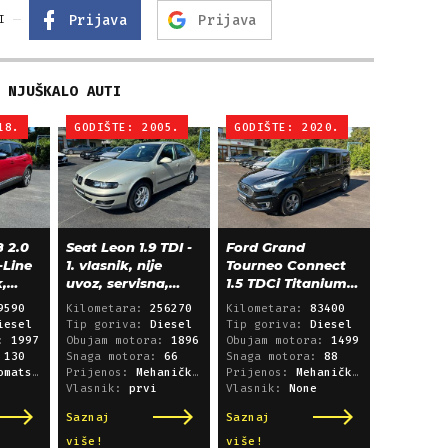
Prijava
Prijava
I
NJUŠKALO AUTI
18.
GODIŠTE: 2005.
GODIŠTE: 2020.
 2.0
Seat Leon 1.9 TDI -
Ford Grand
-Line
1. vlasnik, nije
Tourneo Connect
k,
uvoz, servisna,
1.5 TDCi Titanium
klima, alu 15"
L2 - panorama,
9590
Kilometara:
256270
Kilometara:
83400
navigacija
iesel
Tip goriva:
Diesel
Tip goriva:
Diesel
a:
1997
Obujam motora:
1896
Obujam motora:
1499
:
130
Snaga motora:
66
Snaga motora:
88
i sekvencijski
Prijenos:
Mehanički mjenjač
Prijenos:
Mehanički mjenjač
Vlasnik:
prvi
Vlasnik:
None
Saznaj
Saznaj
više!
više!