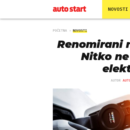
NOVOSTI
POČETNA
NOVOSTI
Renomirani 
Nitko ne
elek
AUTOR
AUT