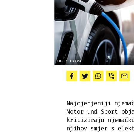
FOTO: CANVA
Najcjenjeniji njema
Motor und Sport obj
kritiziraju njemačk
njihov smjer s elek