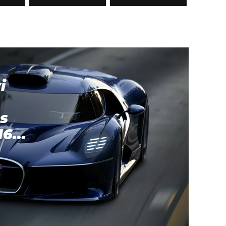
i
s
6...