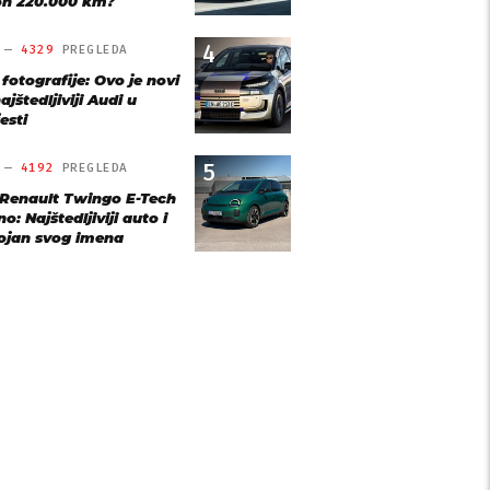
n 220.000 km?
4
O —
4329
PREGLEDA
 fotografije: Ovo je novi
ajštedljiviji Audi u
esti
5
O —
4192
PREGLEDA
 Renault Twingo E-Tech
o: Najštedljiviji auto i
ojan svog imena