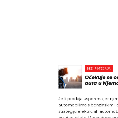
BEZ POTICAJA
Očekuje se o
auta u Njem
Je li prodaja usporena jer nj
automobilima s benzinskim i 
strategiju električnih automob
ne. Ako pitate Mercedesovog š