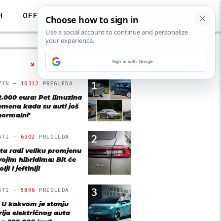
H
OFF
Sign in with Google
NAJČITANIJE
1
ZIN —
10312
PREGLEDA
2.000 eura: Pet limuzina
remena kada su auti još
'normalni'
2
STI —
6302
PREGLEDA
ta radi veliku promjenu
vojim hibridima: Bit će
lji i jeftiniji
3
STI —
5896
PREGLEDA
: U kakvom je stanju
rija električnog auta