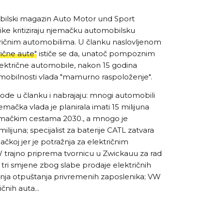
obilski magazin Auto Motor und Sport
like kritiziraju njemačku automobilsku
ektričnim automobilima. U članku naslovljenom
rične aute"
ističe se da, unatoč pompoznim
lektrične automobile, nakon 15 godina
obilnosti vlada "mamurno raspoloženje".
avode u članku i nabrajaju: mnogi automobili
njemačka vlada je planirala imati 15 milijuna
emačkim cestama 2030., a mnogo je
milijuna; specijalist za baterije CATL zatvara
ačkoj jer je potražnja za električnim
trajno priprema tvornicu u Zwickauu za rad
 tri smjene zbog slabe prodaje električnih
jnja otpuštanja privremenih zaposlenika; VW
čnih auta...