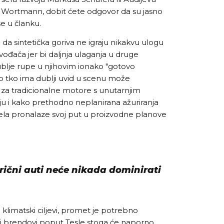
d Wortmann, dobit ćete odgovor da su jasno
e u članku.
da sintetička goriva ne igraju nikakvu ulogu
vođača jer bi daljnja ulaganja u druge
blje rupe u njihovim ionako "gotovo
o tko ima dublji uvid u scenu može
vi za tradicionalne motore s unutarnjim
 i kako prethodno neplanirana ažuriranja
la pronalaze svoj put u proizvodne planove
trični auti neće nikada dominirati
 klimatski ciljevi, promet je potrebno
čni brendovi poput Tesle stoga će naporno