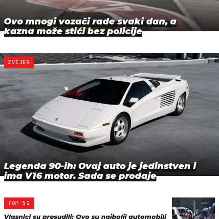
Ovo mnogi vozači rade svaki dan, a
kazna može stići bez policije
ZVIJER
Legenda 90-ih: Ovaj auto je jedinstven i
ima V16 motor. Sada se prodaje
TOP 50
Vlasnici su presudili: Ovo su najbolji automobili