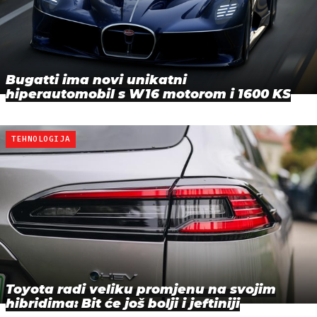
Bugatti ima novi unikatni
hiperautomobil s W16 motorom i 1600 KS
TEHNOLOGIJA
Toyota radi veliku promjenu na svojim
hibridima: Bit će još bolji i jeftiniji