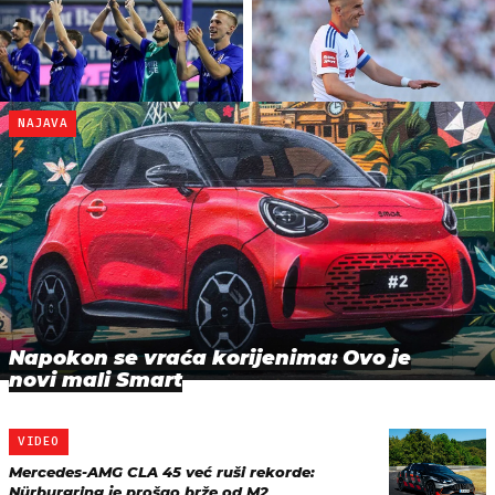
NAJAVA
Napokon se vraća korijenima: Ovo je
novi mali Smart
VIDEO
Mercedes-AMG CLA 45 već ruši rekorde:
Nürburgring je prošao brže od M2