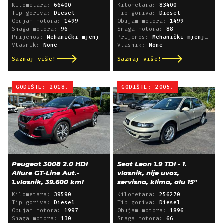
Kilometara:
66400
Kilometara:
83400
Tip goriva:
Diesel
Tip goriva:
Diesel
Obujam motora:
1499
Obujam motora:
1499
Snaga motora:
96
Snaga motora:
88
Prijenos:
Mehanički mjenjač
Prijenos:
Mehanički mjenjač
Vlasnik:
None
Vlasnik:
None
Saznaj više!
Saznaj više!
GODIŠTE: 2018.
GODIŠTE: 2005.
Peugeot 3008 2.0 HDI
Seat Leon 1.9 TDI - 1.
Allure GT-Line Aut.-
vlasnik, nije uvoz,
1.vlasnik, 39.600 km!
servisna, klima, alu 15"
Kilometara:
39590
Kilometara:
256270
Tip goriva:
Diesel
Tip goriva:
Diesel
Obujam motora:
1997
Obujam motora:
1896
Snaga motora:
130
Snaga motora:
66