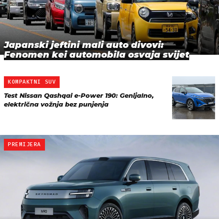
Japanski jeftini mali auto divovi:
Fenomen kei automobila osvaja svijet
KOMPAKTNI SUV
Test Nissan Qashqai e-Power 190: Genijalno,
električna vožnja bez punjenja
PREMIJERA