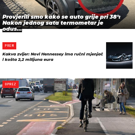
Provjerili smo kako se auto grije pri 38°:
Nakon jednog sata termometar je
odus…
PREM
Kakva zvijer: Novi Hennessey ima ručni mjenjač
i košta 2,2 milijuna eura
OPREZ