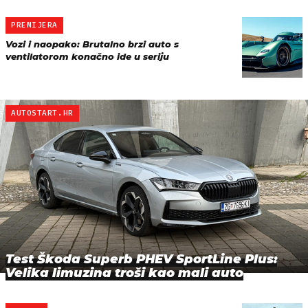
PREMIJERA
Vozi i naopako: Brutalno brzi auto s
ventilatorom konačno ide u seriju
AUTOSTART.HR
Test Škoda Superb PHEV SportLine Plus:
Velika limuzina troši kao mali auto