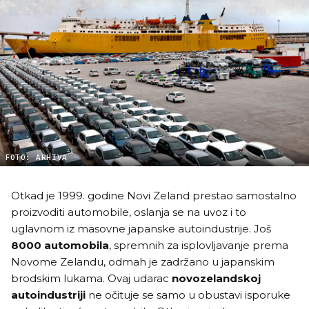
FOTO: ARHIVA
Otkad je 1999. godine Novi Zeland prestao samostalno
proizvoditi automobile, oslanja se na uvoz i to
uglavnom iz masovne japanske autoindustrije. Još
8000 automobila
, spremnih za isplovljavanje prema
Novome Zelandu, odmah je zadržano u japanskim
brodskim lukama. Ovaj udarac
novozelandskoj
autoindustriji
ne očituje se samo u obustavi isporuke