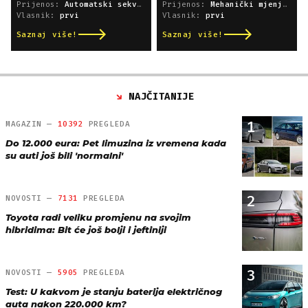
Prijenos:
Automatski sekvencijski
Prijenos:
Mehanički mjenjač
Vlasnik:
prvi
Vlasnik:
prvi
Saznaj više!
Saznaj više!
NAJČITANIJE
1
MAGAZIN —
10392
PREGLEDA
Do 12.000 eura: Pet limuzina iz vremena kada
su auti još bili 'normalni'
2
NOVOSTI —
7131
PREGLEDA
Toyota radi veliku promjenu na svojim
hibridima: Bit će još bolji i jeftiniji
3
NOVOSTI —
5905
PREGLEDA
Test: U kakvom je stanju baterija električnog
auta nakon 220.000 km?