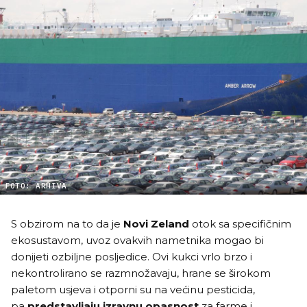
FOTO: ARHIVA
S obzirom na to da je
Novi Zeland
otok sa specifičnim
ekosustavom, uvoz ovakvih nametnika mogao bi
donijeti ozbiljne posljedice. Ovi kukci vrlo brzo i
nekontrolirano se razmnožavaju, hrane se širokom
paletom usjeva i otporni su na većinu pesticida,
pa
predstavljaju izravnu opasnost
za farme i