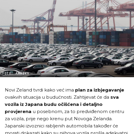
FOTO: ARHIVA
Novi Zeland tvrdi kako već ima
plan za izbjegavanje
ovakvih situacija u budućnosti. Zahtijevat će da
sva
vozila iz Japana budu očišćena i detaljno
provjerena
u posebnom, za to predviđenom centru
za vozila, prije nego krenu put Novoga Zelanda.
Japanski izvoznici rabljenih automobila također će
morati dokazati kako su njihova vozila prošla adekvatni