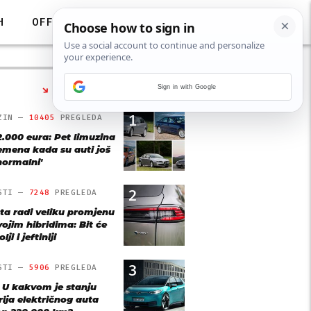
H
OFF
Sign in with Google
NAJČITANIJE
1
ZIN —
10405
PREGLEDA
2.000 eura: Pet limuzina
remena kada su auti još
'normalni'
2
STI —
7248
PREGLEDA
ta radi veliku promjenu
vojim hibridima: Bit će
lji i jeftiniji
3
STI —
5906
PREGLEDA
: U kakvom je stanju
rija električnog auta