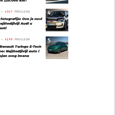
n 220.000 km?
4
O —
4347
PREGLEDA
 fotografije: Ovo je novi
ajštedljiviji Audi u
esti
5
O —
4199
PREGLEDA
 Renault Twingo E-Tech
o: Najštedljiviji auto i
ojan svog imena