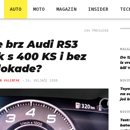
AUTO
MOTO
MAGAZIN
INSIDER
TEC
204 PREGLEDA
e brz Audi RS3
MAGA
 s 400 KS i bez
Do 1
iz v
lokade?
bili 
N VALENTAK
26. VELJAČE 2018.
NOVO
Toyo
na s
još bo
NOVO
Test
bate