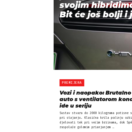
svojim hibridim
Bit će još bolji i j
PREMIJERA
Vozi i naopako: Brutalno 
auto s ventilatorom kon
ide u seriju
Sustav stvara do 2000 kilograma potisne s
pri stajanju. Klasična krila počinju ozbi
djelovati tek pri većim brzinama, dok Spé
raspolaže golemim prianjanjem …