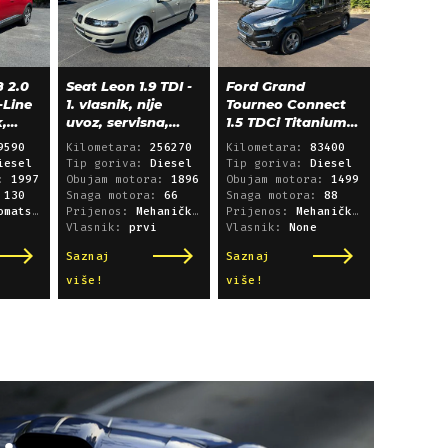
 2.0
Seat Leon 1.9 TDI -
Ford Grand
-Line
1. vlasnik, nije
Tourneo Connect
k,
uvoz, servisna,
1.5 TDCi Titanium
klima, alu 15"
L2 - panorama,
9590
Kilometara:
256270
Kilometara:
83400
navigacija
iesel
Tip goriva:
Diesel
Tip goriva:
Diesel
a:
1997
Obujam motora:
1896
Obujam motora:
1499
:
130
Snaga motora:
66
Snaga motora:
88
i sekvencijski
Prijenos:
Mehanički mjenjač
Prijenos:
Mehanički mjenjač
Vlasnik:
prvi
Vlasnik:
None
Saznaj
Saznaj
više!
više!