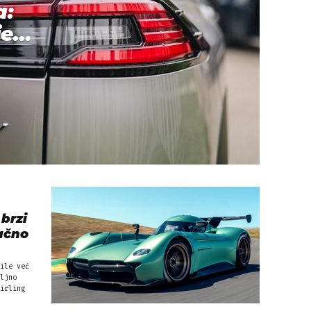
a:
e...
brzi
ačno
ile već
ljno
irling