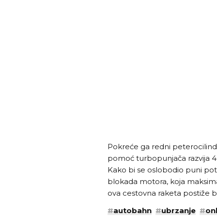
Pokreće ga redni peterocilindr
pomoć turbopunjača razvija 
Kako bi se oslobodio puni pote
blokada motora, koja maksimal
ova cestovna raketa postiže b
#
autobahn
#
ubrzanje
#
on