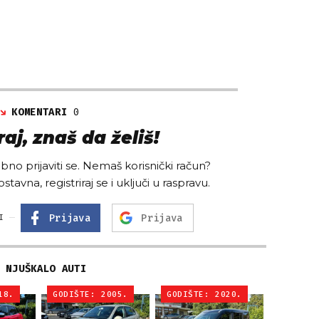
KOMENTARI
0
aj, znaš da želiš!
no prijaviti se. Nemaš korisnički račun?
ostavna, registriraj se i uključi u raspravu.
Prijava
Prijava
I
NJUŠKALO AUTI
18.
GODIŠTE: 2005.
GODIŠTE: 2020.