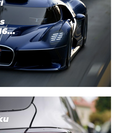
i
s
6...
ku