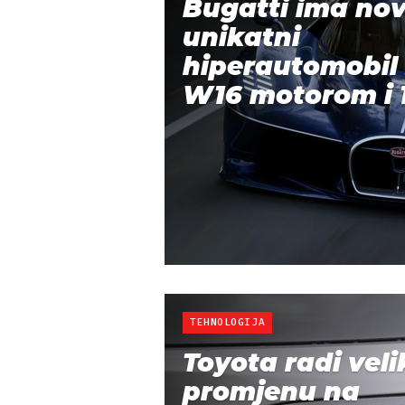
Bugatti ima nov
unikatni
hiperautomobil 
W16 motorom i 1
TEHNOLOGIJA
Toyota radi veli
promjenu na