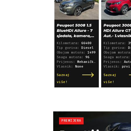
Peugeot 5008 1.5
Peugeot 3008
BlueHDI Allure - 7
HDI Allure GT
sjedala, kamera,
Aut.- 1.vlasni
alu 18, 66.000 km
39.600 km!
Kilometara:
66400
Kilometara:
3
Tip goriva:
Diesel
Tip goriva:
D
Obujam motora:
1499
Obujam motor
Snaga motora:
96
Snaga motora
Prijenos:
Mehanički mjenjač
Prijenos:
Automatsk
Vlasnik:
None
Vlasnik:
prvi
Saznaj
Saznaj
više!
više!
PREMIJERA