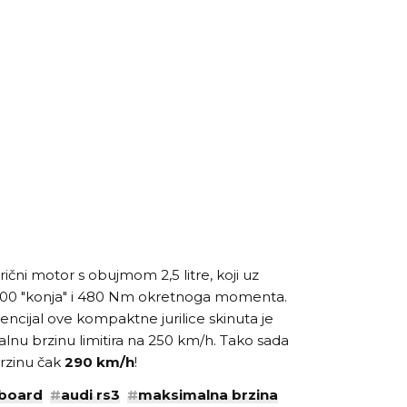
ični motor s obujmom 2,5 litre, koji uz
400 "konja" i 480 Nm okretnoga momenta.
ncijal ove kompaktne jurilice skinuta je
nu brzinu limitira na 250 km/h. Tako sada
rzinu čak
290 km/h
!
board
#
audi rs3
#
maksimalna brzina