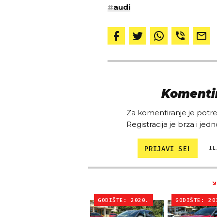
#
audi
Komentir
Za komentiranje je potreb
Registracija je brza i jedn
PRIJAVI SE!
IL
GODIŠTE: 2020.
GODIŠTE: 20