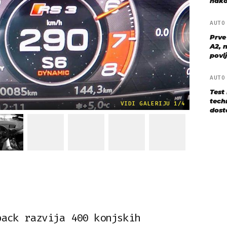
nako
AUT
Prve
A2, n
povij
AUT
Test
techn
VIDI GALERIJU 1/4
dost
back razvija 400 konjskih