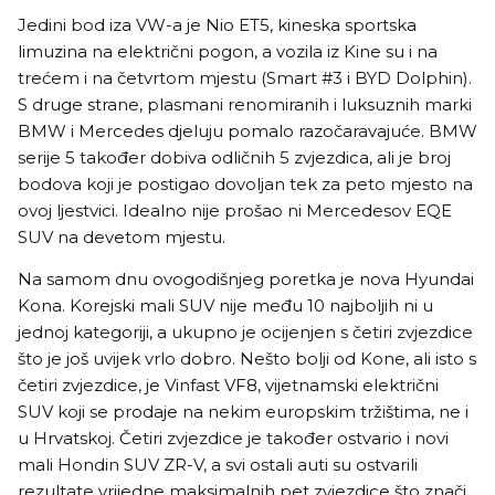
Jedini bod iza VW-a je Nio ET5, kineska sportska
limuzina na električni pogon, a vozila iz Kine su i na
trećem i na četvrtom mjestu (Smart #3 i BYD Dolphin).
S druge strane, plasmani renomiranih i luksuznih marki
BMW i Mercedes djeluju pomalo razočaravajuće. BMW
serije 5 također dobiva odličnih 5 zvjezdica, ali je broj
bodova koji je postigao dovoljan tek za peto mjesto na
ovoj ljestvici. Idealno nije prošao ni Mercedesov EQE
SUV na devetom mjestu.
Na samom dnu ovogodišnjeg poretka je nova Hyundai
Kona. Korejski mali SUV nije među 10 najboljih ni u
jednoj kategoriji, a ukupno je ocijenjen s četiri zvjezdice
što je još uvijek vrlo dobro. Nešto bolji od Kone, ali isto s
četiri zvjezdice, je Vinfast VF8, vijetnamski električni
SUV koji se prodaje na nekim europskim tržištima, ne i
u Hrvatskoj. Četiri zvjezdice je također ostvario i novi
mali Hondin SUV ZR-V, a svi ostali auti su ostvarili
rezultate vrijedne maksimalnih pet zvjezdice što znači