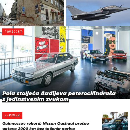
POVIJEST
Pola stoljeća Audijeva peterocilindraša
s jedinstvenim zvukom
E-POWER
Guinnessov rekord: Nissan Qashqai prešao
gotovo 2000 km bez točenja goriva