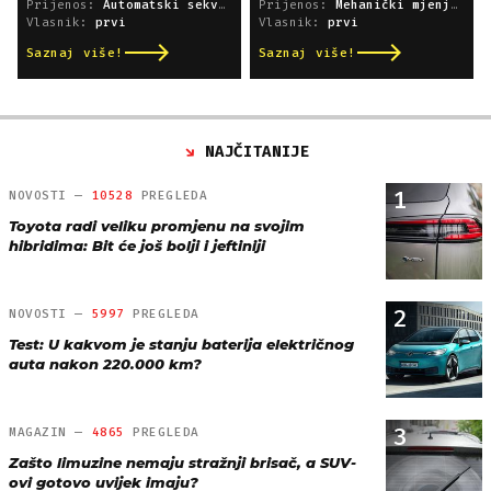
Prijenos:
Automatski sekvencijski
Prijenos:
Mehanički mjenjač
Vlasnik:
prvi
Vlasnik:
prvi
Saznaj više!
Saznaj više!
NAJČITANIJE
1
NOVOSTI —
10528
PREGLEDA
Toyota radi veliku promjenu na svojim
hibridima: Bit će još bolji i jeftiniji
2
NOVOSTI —
5997
PREGLEDA
Test: U kakvom je stanju baterija električnog
auta nakon 220.000 km?
3
MAGAZIN —
4865
PREGLEDA
Zašto limuzine nemaju stražnji brisač, a SUV-
ovi gotovo uvijek imaju?