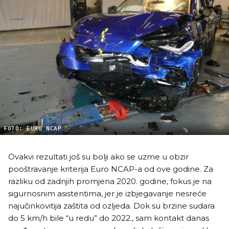
FOTO: EURO NCAP
Ovakvi rezultati još su bolji ako se uzme u obzir
pooštravanje kriterija Euro NCAP-a od ove godine. Za
razliku od zadnjih promjena 2020. godine, fokus je na
sigurnosnim asistentima, jer je izbjegavanje nesreće
najučinkovitija zaštita od ozljeda. Dok su brzine sudara
do 5 km/h bile “u redu” do 2022., sam kontakt danas