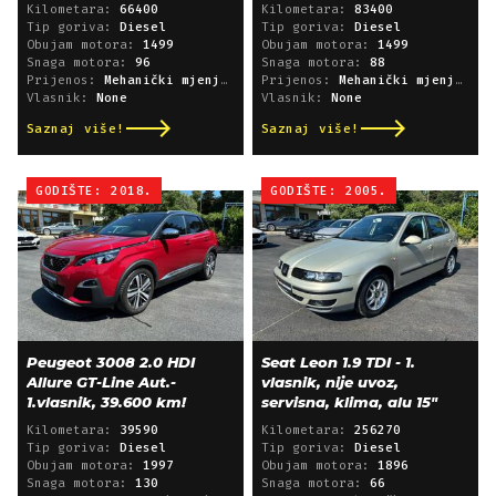
Kilometara:
66400
Kilometara:
83400
Tip goriva:
Diesel
Tip goriva:
Diesel
Obujam motora:
1499
Obujam motora:
1499
Snaga motora:
96
Snaga motora:
88
Prijenos:
Mehanički mjenjač
Prijenos:
Mehanički mjenjač
Vlasnik:
None
Vlasnik:
None
Saznaj više!
Saznaj više!
GODIŠTE: 2018.
GODIŠTE: 2005.
Peugeot 3008 2.0 HDI
Seat Leon 1.9 TDI - 1.
Allure GT-Line Aut.-
vlasnik, nije uvoz,
1.vlasnik, 39.600 km!
servisna, klima, alu 15"
Kilometara:
39590
Kilometara:
256270
Tip goriva:
Diesel
Tip goriva:
Diesel
Obujam motora:
1997
Obujam motora:
1896
Snaga motora:
130
Snaga motora:
66