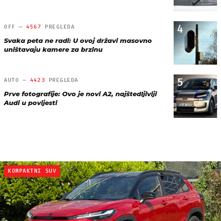
4
OFF —
4567
PREGLEDA
Svaka peta ne radi: U ovoj državi masovno
uništavaju kamere za brzinu
5
AUTO —
4423
PREGLEDA
Prve fotografije: Ovo je novi A2, najštedljiviji
Audi u povijesti
KOMPAKTNI SUV