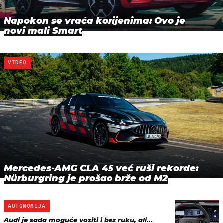
Napokon se vraća korijenima: Ovo je
novi mali Smart
VIDEO
Mercedes-AMG CLA 45 već ruši rekorde:
Nürburgring je prošao brže od M2
AUTONOMIJA
Audi je sada moguće voziti i bez ruku, ali...