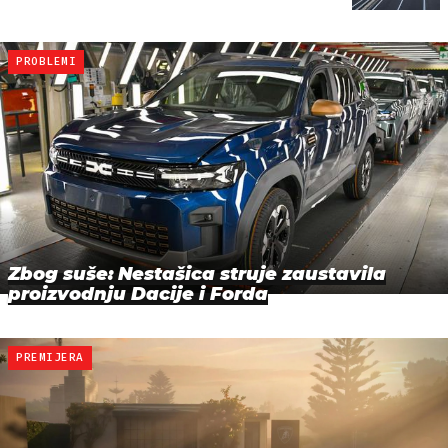
PROBLEMI
Zbog suše: Nestašica struje zaustavila
proizvodnju Dacije i Forda
PREMIJERA