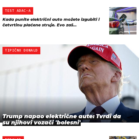
TEST ADAC-A
Kada punite električni auto možete izgubiti i
četvrtinu plaćene struje. Evo zaš…
TIPIČNO DONALD
Trump napao električne aute: Tvrdi da
su njihovi vozači 'bolesni'