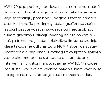
VW ID.7 je je po broju bodova na samom vrhu, nudeći
dobru do vrlo dobru sigurnost u sve četiri kategorije
koje se testiraju, posebno u pogledu zaštite odraslih
putnika. Između prednjih sjedala ugrađeni su zračni
jastuci koji štite vozača i suvozača od međusobnog
sudara glavama u slučaju bočnog naleta na vozilo. U
slučaju frontalnog sudara električna limuzina srednje
klase također je odlična. Euro NCAP ističe i da sustav
upozorenja o napuštanju voznog traka nježno ispravlja
vozilo ako ono počne skretati te da auto dobro
intervenira i u kritičnijim situacijama. VW ID.7 također
ima sustav koji aktivira kočnice nakon sudara kako bi se
izbjegao nastavak kretanja auta i naknadni sudari.