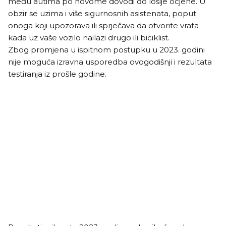
među autima po novome dovodi do lošije ocjene. U
obzir se uzima i više sigurnosnih asistenata, poput
onoga koji upozorava ili sprječava da otvorite vrata
kada uz vaše vozilo nailazi drugo ili biciklist.
Zbog promjena u ispitnom postupku u 2023. godini
nije moguća izravna usporedba ovogodišnji i rezultata
testiranja iz prošle godine.