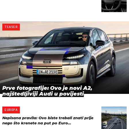
TEASER
Prve fotografije: Ovo je novi A2,
najštedljiviji Audi u povijesti
EUROPA
Nepisana pravila: Ovo biste trebali znati prije
nego što krenete na put po Euro…