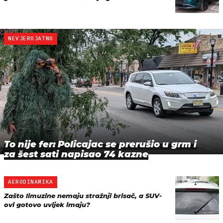
NEVJEROJATNO
To nije fer: Policajac se prerušio u grm i
za šest sati napisao 74 kazne
AERODINAMIKA
Zašto limuzine nemaju stražnji brisač, a SUV-
ovi gotovo uvijek imaju?