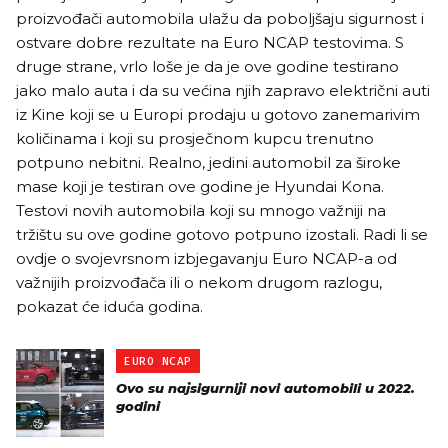
proizvođači automobila ulažu da poboljšaju sigurnost i
ostvare dobre rezultate na Euro NCAP testovima. S
druge strane, vrlo loše je da je ove godine testirano
jako malo auta i da su većina njih zapravo električni auti
iz Kine koji se u Europi prodaju u gotovo zanemarivim
količinama i koji su prosječnom kupcu trenutno
potpuno nebitni. Realno, jedini automobil za široke
mase koji je testiran ove godine je Hyundai Kona.
Testovi novih automobila koji su mnogo važniji na
tržištu su ove godine gotovo potpuno izostali. Radi li se
ovdje o svojevrsnom izbjegavanju Euro NCAP-a od
važnijih proizvođača ili o nekom drugom razlogu,
pokazat će iduća godina.
EURO NCAP
Ovo su najsigurniji novi automobili u 2022.
godini