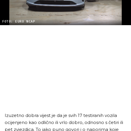
FOTO: EURO NCAP
Izuzetno dobra vijest je da je svih 17 testiranih vozila
ocijenjeno kao odlično ili vrlo dobro, odnosno s četiri ili
pet zvjezdica. To jako puno govori i o naporima koje