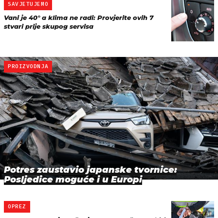
SAVJETUJEMO
Vani je 40° a klima ne radi: Provjerite ovih 7
stvari prije skupog servisa
PROIZVODNJA
Potres zaustavio japanske tvornice:
Posljedice moguće i u Europi
OPREZ