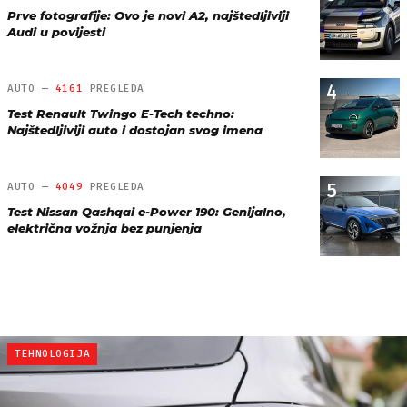
Prve fotografije: Ovo je novi A2, najštedljiviji
Audi u povijesti
4
AUTO —
4161
PREGLEDA
Test Renault Twingo E-Tech techno:
Najštedljiviji auto i dostojan svog imena
5
AUTO —
4049
PREGLEDA
Test Nissan Qashqai e-Power 190: Genijalno,
električna vožnja bez punjenja
TEHNOLOGIJA