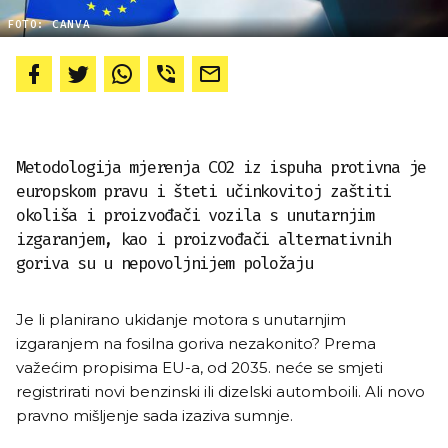
FOTO: CANVA
Metodologija mjerenja CO2 iz ispuha protivna je
europskom pravu i šteti učinkovitoj zaštiti
okoliša i proizvođači vozila s unutarnjim
izgaranjem, kao i proizvođači alternativnih
goriva su u nepovoljnijem položaju
Je li planirano ukidanje motora s unutarnjim
izgaranjem na fosilna goriva nezakonito? Prema
važećim propisima EU-a, od 2035. neće se smjeti
registrirati novi benzinski ili dizelski automboili. Ali novo
pravno mišljenje sada izaziva sumnje.