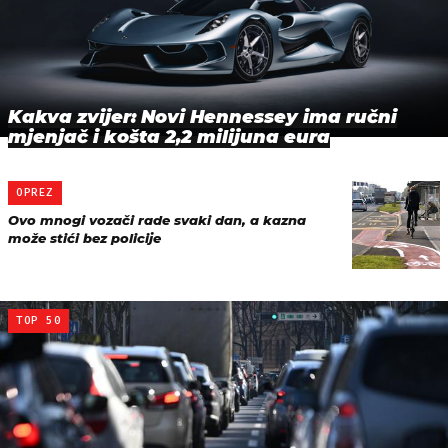
Kakva zvijer: Novi Hennessey ima ručni
mjenjač i košta 2,2 milijuna eura
OPREZ
Ovo mnogi vozači rade svaki dan, a kazna
može stići bez policije
TOP 50