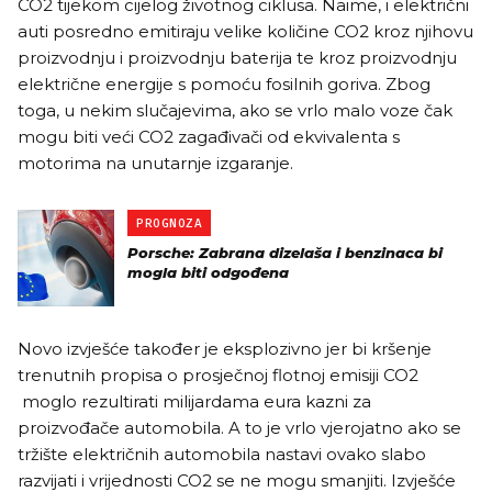
CO2 tijekom cijelog životnog ciklusa. Naime, i električni
auti posredno emitiraju velike količine CO2 kroz njihovu
proizvodnju i proizvodnju baterija te kroz proizvodnju
električne energije s pomoću fosilnih goriva. Zbog
toga, u nekim slučajevima, ako se vrlo malo voze čak
mogu biti veći CO2 zagađivači od ekvivalenta s
motorima na unutarnje izgaranje.
PROGNOZA
Porsche: Zabrana dizelaša i benzinaca bi
mogla biti odgođena
Novo izvješće također je eksplozivno jer bi kršenje
trenutnih propisa o prosječnoj flotnoj emisiji CO2
moglo rezultirati milijardama eura kazni za
proizvođače automobila. A to je vrlo vjerojatno ako se
tržište električnih automobila nastavi ovako slabo
razvijati i vrijednosti CO2 se ne mogu smanjiti. Izvješće