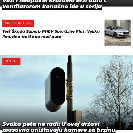
Vozi i naopako: Brutalno brzi auto s
ventilatorom konačno ide u seriju
AUTOSTART.HR
Test Škoda Superb PHEV SportLine Plus: Velika
limuzina troši kao mali auto
REVOLT
Svaka peta ne radi: U ovoj državi
masovno uništavaju kamere za brzinu