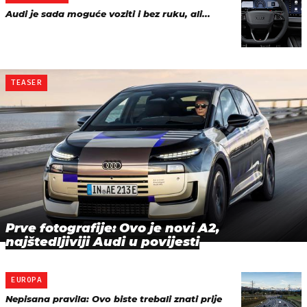
Audi je sada moguće voziti i bez ruku, ali...
TEASER
Prve fotografije: Ovo je novi A2,
najštedljiviji Audi u povijesti
EUROPA
Nepisana pravila: Ovo biste trebali znati prije