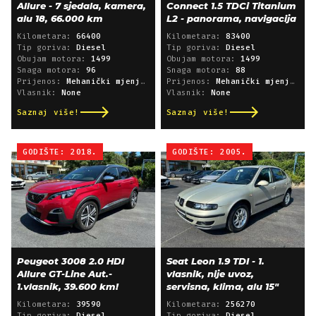
Allure - 7 sjedala, kamera,
Connect 1.5 TDCi Titanium
alu 18, 66.000 km
L2 - panorama, navigacija
Kilometara:
66400
Kilometara:
83400
Tip goriva:
Diesel
Tip goriva:
Diesel
Obujam motora:
1499
Obujam motora:
1499
Snaga motora:
96
Snaga motora:
88
Prijenos:
Mehanički mjenjač
Prijenos:
Mehanički mjenjač
Vlasnik:
None
Vlasnik:
None
Saznaj više!
Saznaj više!
GODIŠTE: 2018.
GODIŠTE: 2005.
Peugeot 3008 2.0 HDI
Seat Leon 1.9 TDI - 1.
Allure GT-Line Aut.-
vlasnik, nije uvoz,
1.vlasnik, 39.600 km!
servisna, klima, alu 15"
Kilometara:
39590
Kilometara:
256270
Tip goriva:
Diesel
Tip goriva:
Diesel