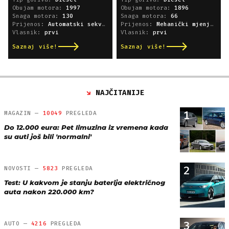
Obujam motora:
1997
Obujam motora:
1896
Snaga motora:
130
Snaga motora:
66
Prijenos:
Automatski sekvencijski
Prijenos:
Mehanički mjenjač
Vlasnik:
prvi
Vlasnik:
prvi
Saznaj više!
Saznaj više!
NAJČITANIJE
1
MAGAZIN —
10049
PREGLEDA
Do 12.000 eura: Pet limuzina iz vremena kada
su auti još bili 'normalni'
2
NOVOSTI —
5823
PREGLEDA
Test: U kakvom je stanju baterija električnog
auta nakon 220.000 km?
3
AUTO —
4216
PREGLEDA