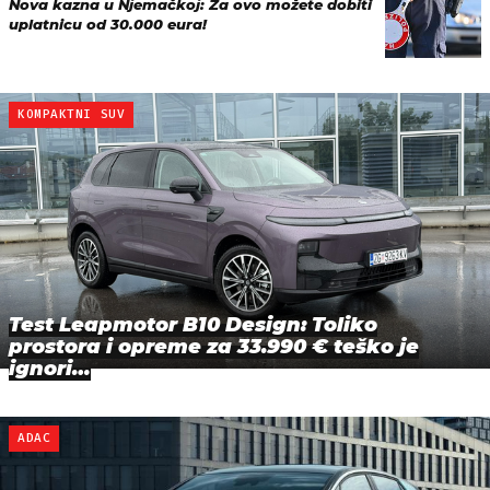
Nova kazna u Njemačkoj: Za ovo možete dobiti
uplatnicu od 30.000 eura!
KOMPAKTNI SUV
Test Leapmotor B10 Design: Toliko
prostora i opreme za 33.990 € teško je
ignori…
ADAC