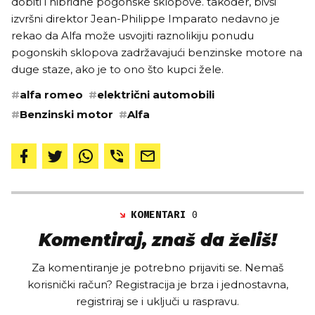
dobiti i hibridne pogonske sklopove. također, bivši
izvršni direktor Jean-Philippe Imparato nedavno je
rekao da Alfa može usvojiti raznolikiju ponudu
pogonskih sklopova zadržavajući benzinske motore na
duge staze, ako je to ono što kupci žele.
#
alfa romeo
#
električni automobili
#
Benzinski motor
#
Alfa
KOMENTARI
0
Komentiraj, znaš da želiš!
Za komentiranje je potrebno prijaviti se. Nemaš
korisnički račun? Registracija je brza i jednostavna,
registriraj se i uključi u raspravu.