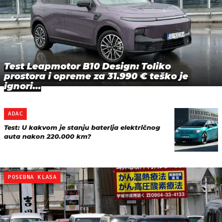
Test Leapmotor B10 Design: Toliko
prostora i opreme za 31.990 € teško je
ignori…
ADAC
Test: U kakvom je stanju baterija električnog
auta nakon 220.000 km?
POSEBNA KLASA