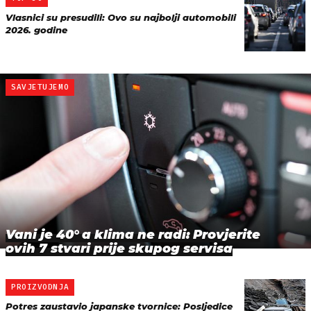
Vlasnici su presudili: Ovo su najbolji automobili
2026. godine
SAVJETUJEMO
Vani je 40° a klima ne radi: Provjerite
ovih 7 stvari prije skupog servisa
PROIZVODNJA
Potres zaustavio japanske tvornice: Posljedice