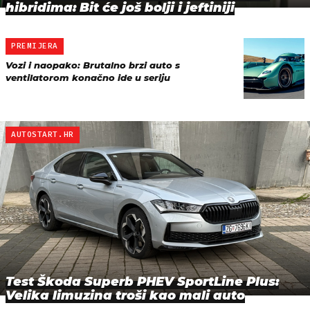
hibridima: Bit će još bolji i jeftiniji
PREMIJERA
Vozi i naopako: Brutalno brzi auto s
ventilatorom konačno ide u seriju
AUTOSTART.HR
Test Škoda Superb PHEV SportLine Plus:
Velika limuzina troši kao mali auto