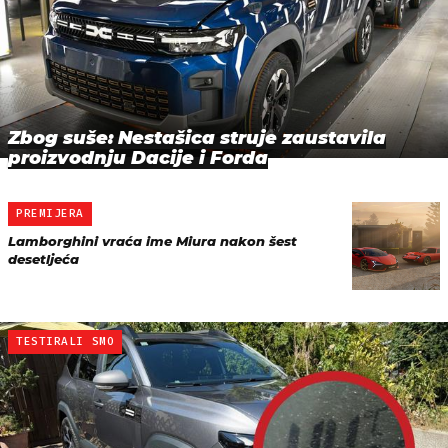
Zbog suše: Nestašica struje zaustavila
proizvodnju Dacije i Forda
PREMIJERA
Lamborghini vraća ime Miura nakon šest
desetljeća
TESTIRALI SMO