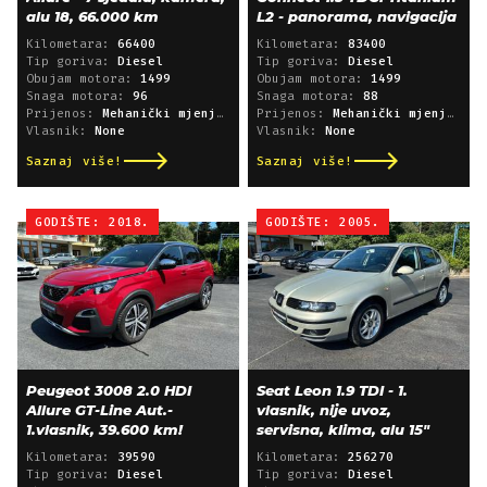
alu 18, 66.000 km
L2 - panorama, navigacija
Kilometara:
66400
Kilometara:
83400
Tip goriva:
Diesel
Tip goriva:
Diesel
Obujam motora:
1499
Obujam motora:
1499
Snaga motora:
96
Snaga motora:
88
Prijenos:
Mehanički mjenjač
Prijenos:
Mehanički mjenjač
Vlasnik:
None
Vlasnik:
None
Saznaj više!
Saznaj više!
GODIŠTE: 2018.
GODIŠTE: 2005.
Peugeot 3008 2.0 HDI
Seat Leon 1.9 TDI - 1.
Allure GT-Line Aut.-
vlasnik, nije uvoz,
1.vlasnik, 39.600 km!
servisna, klima, alu 15"
Kilometara:
39590
Kilometara:
256270
Tip goriva:
Diesel
Tip goriva:
Diesel