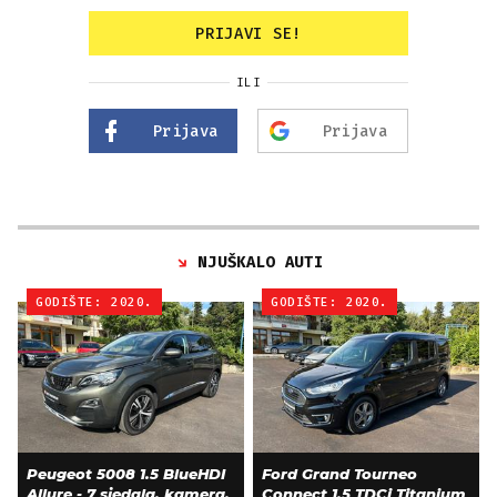
PRIJAVI SE!
ILI
Prijava
Prijava
NJUŠKALO AUTI
GODIŠTE: 2020.
GODIŠTE: 2020.
Peugeot 5008 1.5 BlueHDI
Ford Grand Tourneo
Allure - 7 sjedala, kamera,
Connect 1.5 TDCi Titanium