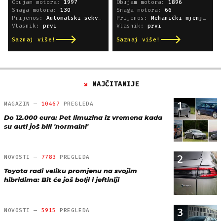
Obujam motora:
1997
Obujam motora:
1896
Snaga motora:
130
Snaga motora:
66
Prijenos:
Automatski sekvencijski
Prijenos:
Mehanički mjenjač
Vlasnik:
prvi
Vlasnik:
prvi
Saznaj više!
Saznaj više!
NAJČITANIJE
1
MAGAZIN —
10467
PREGLEDA
Do 12.000 eura: Pet limuzina iz vremena kada
su auti još bili 'normalni'
2
NOVOSTI —
7783
PREGLEDA
Toyota radi veliku promjenu na svojim
hibridima: Bit će još bolji i jeftiniji
3
NOVOSTI —
5915
PREGLEDA