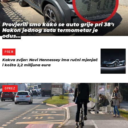
Provjerili smo kako se auto grije pri 38°:
Nakon jednog sata termometar je
odus…
PREM
Kakva zvijer: Novi Hennessey ima ručni mjenjač
i košta 2,2 milijuna eura
OPREZ