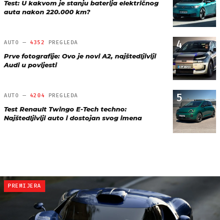
Test: U kakvom je stanju baterija električnog
auta nakon 220.000 km?
4
AUTO —
4352
PREGLEDA
Prve fotografije: Ovo je novi A2, najštedljiviji
Audi u povijesti
5
AUTO —
4204
PREGLEDA
Test Renault Twingo E-Tech techno:
Najštedljiviji auto i dostojan svog imena
PREMIJERA