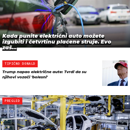
Kada punite električni auto možete
izgubiti i četvrtinu plaćene struje. Evo
zaš…
TIPIČNO DONALD
Trump napao električne aute: Tvrdi da su
njihovi vozači 'bolesni'
PREGLED