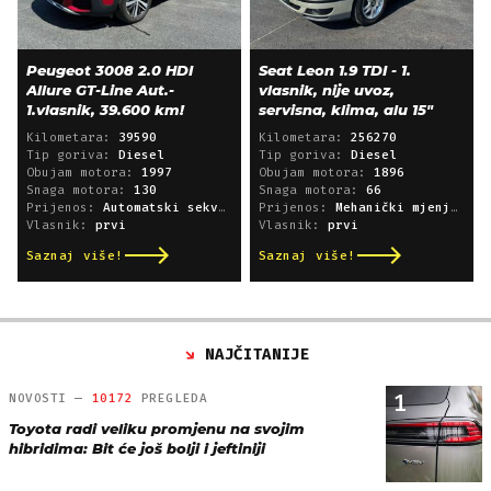
Peugeot 3008 2.0 HDI
Seat Leon 1.9 TDI - 1.
Allure GT-Line Aut.-
vlasnik, nije uvoz,
1.vlasnik, 39.600 km!
servisna, klima, alu 15"
Kilometara:
39590
Kilometara:
256270
Tip goriva:
Diesel
Tip goriva:
Diesel
Obujam motora:
1997
Obujam motora:
1896
Snaga motora:
130
Snaga motora:
66
Prijenos:
Automatski sekvencijski
Prijenos:
Mehanički mjenjač
Vlasnik:
prvi
Vlasnik:
prvi
Saznaj više!
Saznaj više!
NAJČITANIJE
1
NOVOSTI —
10172
PREGLEDA
Toyota radi veliku promjenu na svojim
hibridima: Bit će još bolji i jeftiniji