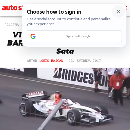
POČETNA
OFF
150 PREGLEDA
V10 simfonija: Ovako 'vrišti'
Sign in with Google
BAR-Honda u rukama Takume
Sata
AUTOR
LORIS MAJCAN
23. SVIBNJA 2017.