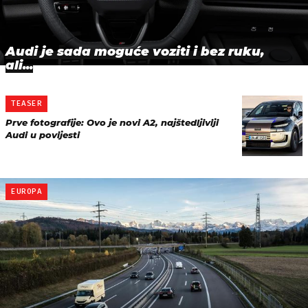
Audi je sada moguće voziti i bez ruku,
ali...
TEASER
Prve fotografije: Ovo je novi A2, najštedljiviji
Audi u povijesti
EUROPA