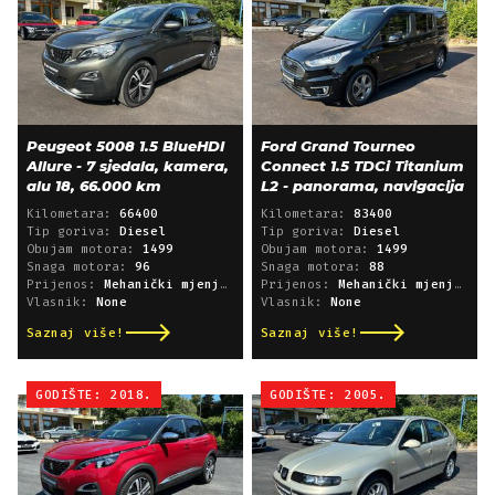
Peugeot 5008 1.5 BlueHDI
Ford Grand Tourneo
Allure - 7 sjedala, kamera,
Connect 1.5 TDCi Titanium
alu 18, 66.000 km
L2 - panorama, navigacija
Kilometara:
66400
Kilometara:
83400
Tip goriva:
Diesel
Tip goriva:
Diesel
Obujam motora:
1499
Obujam motora:
1499
Snaga motora:
96
Snaga motora:
88
Prijenos:
Mehanički mjenjač
Prijenos:
Mehanički mjenjač
Vlasnik:
None
Vlasnik:
None
Saznaj više!
Saznaj više!
GODIŠTE: 2018.
GODIŠTE: 2005.