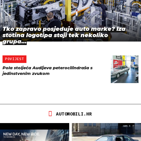
Tko zapravo posjeduje auto marke? Iza
stotina logotipa stoji tek nekoliko
grupa…
POVIJEST
Pola stoljeća Audijeva peterocilindraša s
jedinstvenim zvukom