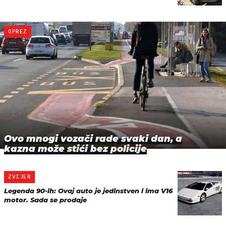
OPREZ
Ovo mnogi vozači rade svaki dan, a
kazna može stići bez policije
ZVIJER
Legenda 90-ih: Ovaj auto je jedinstven i ima V16
motor. Sada se prodaje