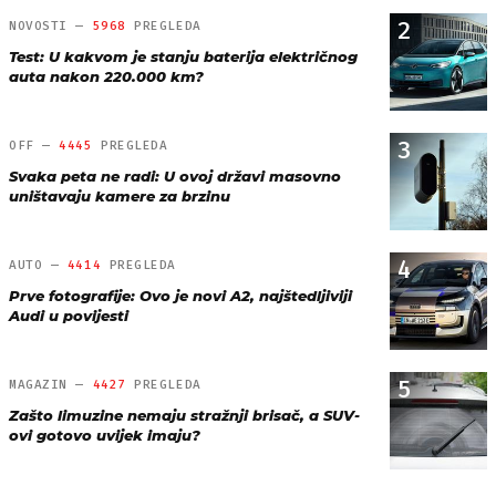
2
NOVOSTI —
5968
PREGLEDA
Test: U kakvom je stanju baterija električnog
auta nakon 220.000 km?
3
OFF —
4445
PREGLEDA
Svaka peta ne radi: U ovoj državi masovno
uništavaju kamere za brzinu
4
AUTO —
4414
PREGLEDA
Prve fotografije: Ovo je novi A2, najštedljiviji
Audi u povijesti
5
MAGAZIN —
4427
PREGLEDA
Zašto limuzine nemaju stražnji brisač, a SUV-
ovi gotovo uvijek imaju?