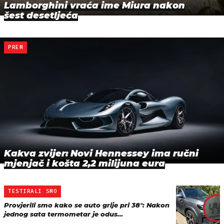
Lamborghini vraća ime Miura nakon
šest desetljeća
PREM
Kakva zvijer: Novi Hennessey ima ručni
mjenjač i košta 2,2 milijuna eura
TESTIRALI SMO
Provjerili smo kako se auto grije pri 38°: Nakon
jednog sata termometar je odus…