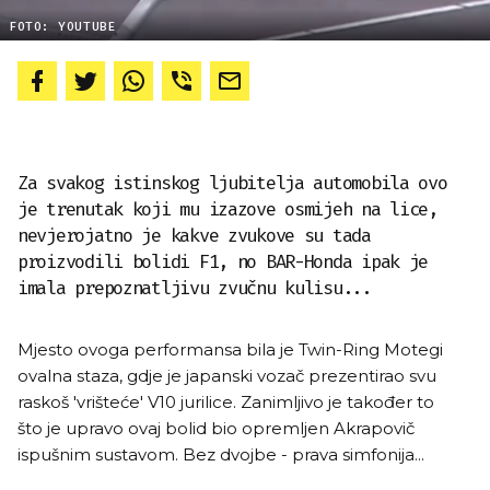
FOTO: YOUTUBE
Za svakog istinskog ljubitelja automobila ovo
je trenutak koji mu izazove osmijeh na lice,
nevjerojatno je kakve zvukove su tada
proizvodili bolidi F1, no BAR-Honda ipak je
imala prepoznatljivu zvučnu kulisu...
Mjesto ovoga performansa bila je Twin-Ring Motegi
ovalna staza, gdje je japanski vozač prezentirao svu
raskoš 'vrišteće' V10 jurilice. Zanimljivo je također to
što je upravo ovaj bolid bio opremljen Akrapovič
ispušnim sustavom. Bez dvojbe - prava simfonija...