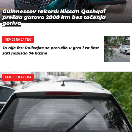
Guinnessov rekord: Nissan Qashqai
prešao gotovo 2000 km bez točenja
goriva
NEVJEROJATNO
To nije fer: Policajac se prerušio u grm i za šest
sati napisao 74 kazne
AERODINAMIKA